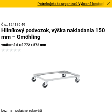
Potrebujete to urgentne? Vybrané bestsellery do
Čís.: 124139 49
Hliníkový podvozok, výška nakladania 150
mm – Gmöhling
vnútorná d x š 772 x 572 mm
bez manipulačnej rukoväti