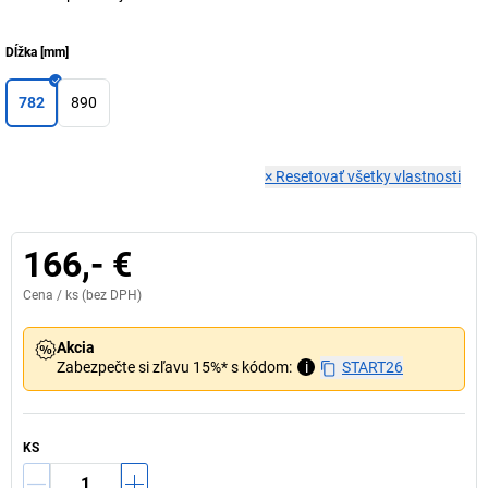
Dĺžka
[
mm
]
782
890
×
Resetovať všetky vlastnosti
166,- €
Cena /
ks
(bez DPH)
Akcia
Zabezpečte si zľavu 15%* s kódom:
i
START26
KS