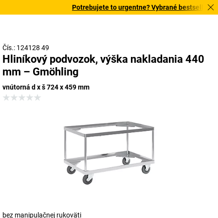
Potrebujete to urgentne? Vybrané bestsellery do
Čís.: 124128 49
Hliníkový podvozok, výška nakladania 440
mm – Gmöhling
vnútorná d x š 724 x 459 mm
bez manipulačnej rukoväti