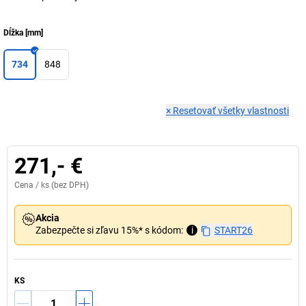
Dĺžka
[
mm
]
734
848
×
Resetovať všetky vlastnosti
271,- €
Cena /
ks
(bez DPH)
Akcia
Zabezpečte si zľavu 15%* s kódom:
i
START26
KS