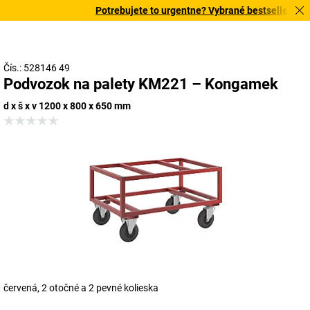
Potrebujete to urgentne? Vybrané bestsellery doru
Čís.: 528146 49
Podvozok na palety KM221 – Kongamek
d x š x v 1200 x 800 x 650 mm
červená, 2 otočné a 2 pevné kolieska