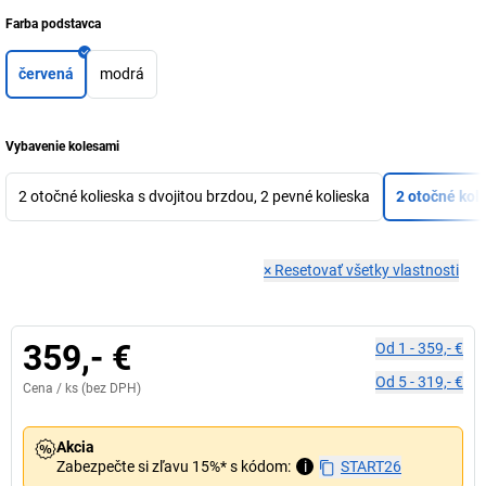
Farba podstavca
červená
modrá
Vybavenie kolesami
2 otočné kolieska s dvojitou brzdou, 2 pevné kolieska
2 otočné koli
×
Resetovať všetky vlastnosti
359,- €
Od
1
-
359,- €
Od
5
-
319,- €
Cena /
ks
(bez DPH)
Akcia
Zabezpečte si zľavu 15%* s kódom:
i
START26