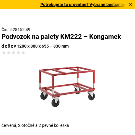
Potrebujete to urgentne? Vybrané bestsellery doru
Čís.: 528152 49
Podvozok na palety KM222 – Kongamek
d x š x v 1200 x 800 x 655 – 830 mm
červená, 2 otočné a 2 pevné kolieska