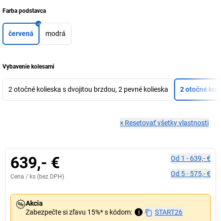
Farba podstavca
červená
modrá
Vybavenie kolesami
2 otočné kolieska s dvojitou brzdou, 2 pevné kolieska
2 otočné koli
×
Resetovať všetky vlastnosti
639,- €
Od
1
-
639,- €
Od
5
-
575,- €
Cena /
ks
(bez DPH)
Akcia
Zabezpečte si zľavu 15%* s kódom:
i
START26