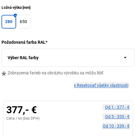
Ložná výška
[
mm
]
280
650
Požadovaná farba RAL
*
Výber RAL farby
*
Zobrazenia farieb na obrázku výrobku sa môžu líšiť.
×
Resetovať všetky vlastnosti
377,- €
Od
1
-
377,- €
Od
5
-
355,- €
Cena /
ks
(bez DPH)
Od
10
-
339,- €