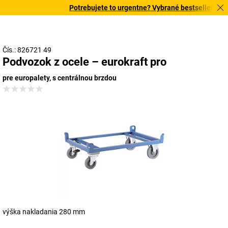
Potrebujete to urgentne? Vybrané bestsellery dor
Čís.: 826721 49
Podvozok z ocele – eurokraft pro
pre europalety, s centrálnou brzdou
výška nakladania 280 mm