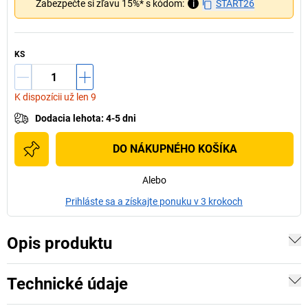
Zabezpečte si zľavu 15%* s kódom:
i
START26
KS
K dispozícii už len 9
Dodacia lehota
:
4-5 dni
DO NÁKUPNÉHO KOŠÍKA
Alebo
Prihláste sa a získajte ponuku v 3 krokoch
Opis produktu
Technické údaje