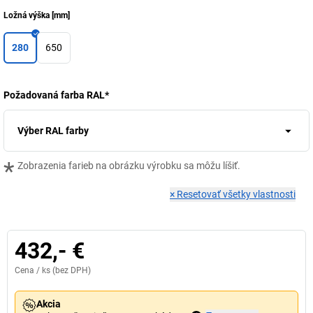
Ložná výška
[
mm
]
280
650
Požadovaná farba RAL
*
Výber RAL farby
*
Zobrazenia farieb na obrázku výrobku sa môžu líšiť.
×
Resetovať všetky vlastnosti
432,- €
Cena /
ks
(bez DPH)
Akcia