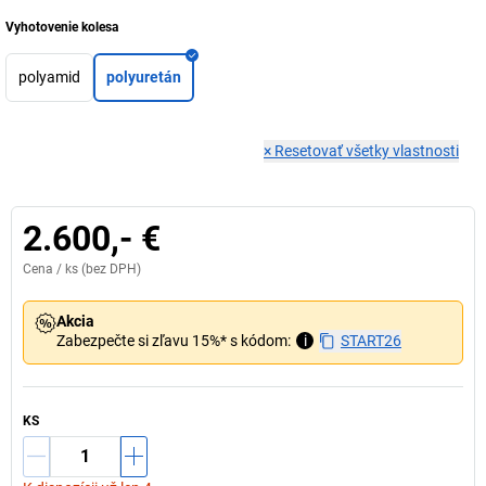
Vyhotovenie kolesa
polyamid
polyuretán
×
Resetovať všetky vlastnosti
2.600,- €
Cena /
ks
(bez DPH)
Akcia
Zabezpečte si zľavu 15%* s kódom:
i
START26
KS