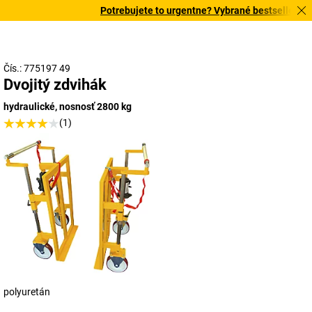
Potrebujete to urgentne? Vybrané bestsellery dor
Čís.: 775197 49
Dvojitý zdvihák
hydraulické, nosnosť 2800 kg
(1)
polyuretán