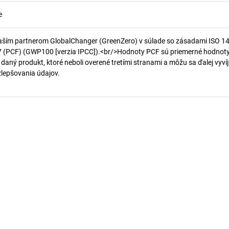
e
aším partnerom GlobalChanger (GreenZero) v súlade so zásadami ISO 1
7 (PCF) (GWP100 [verzia IPCC]).<br/>Hodnoty PCF sú priemerné hodnot
 daný produkt, ktoré neboli overené tretími stranami a môžu sa ďalej vyvíj
 zlepšovania údajov.