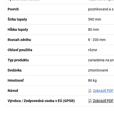
Povrch
pozinkované a 
Šírka lopaty
590
mm
Hĺbka lopaty
80
mm
Rozsah zdvihu
8 - 200
mm
Oblasť použitia
rôzne
Typ produktu
zariadenia na p
Dodávka
zmontované
Hmotnosť
86
kg
Návod
Zobraziť PDF
Výrobca / Zodpovedná osoba v EÚ (GPSR)
Zobraziť PDF