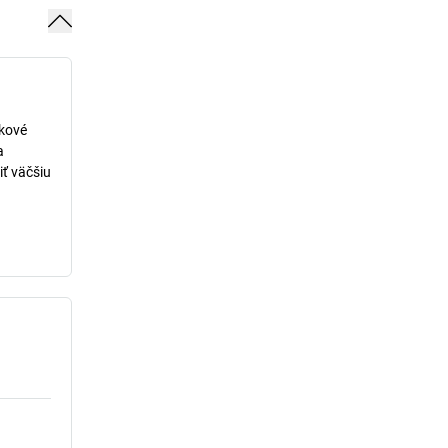
lkové
a
iť väčšiu