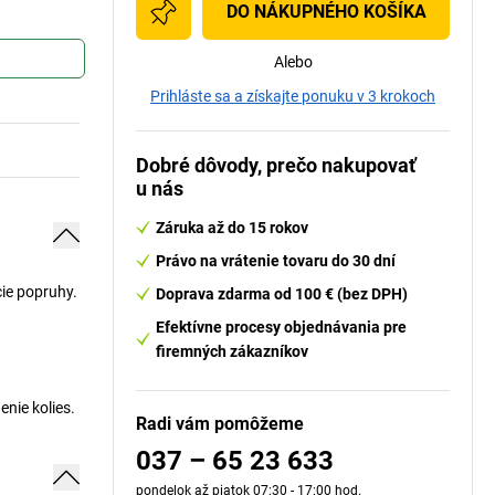
DO NÁKUPNÉHO KOŠÍKA
Alebo
Prihláste sa a získajte ponuku v 3 krokoch
Dobré dôvody, prečo nakupovať
u nás
Záruka až do 15 rokov
Právo na vrátenie tovaru do 30 dní
cie popruhy.
Doprava zdarma od 100 € (bez DPH)
Efektívne procesy objednávania pre
firemných zákazníkov
nie kolies.
Radi vám pomôžeme
037 – 65 23 633
pondelok až piatok 07:30 - 17:00 hod.