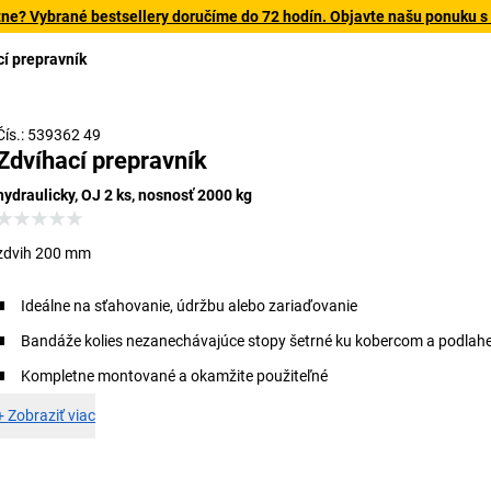
tne? Vybrané bestsellery doručíme do 72 hodín. Objavte našu ponuku s
cí prepravník
Čís.: 539362 49
Zdvíhací prepravník
hydraulicky, OJ 2 ks, nosnosť 2000 kg
zdvih 200 mm
Ideálne na sťahovanie, údržbu alebo zariaďovanie
Bandáže kolies nezanechávajúce stopy šetrné ku kobercom a podlah
Kompletne montované a okamžite použiteľné
+
Zobraziť viac