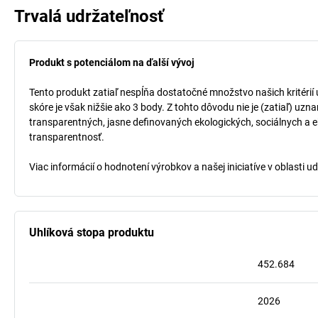
Trvalá udržateľnosť
Produkt s potenciálom na ďalší vývoj
Tento produkt zatiaľ nespĺňa dostatočné množstvo našich kritérií
skóre je však nižšie ako 3 body. Z tohto dôvodu nie je (zatiaľ) uz
transparentných, jasne definovaných ekologických, sociálnych a ek
transparentnosť.
Viac informácií o hodnotení výrobkov a našej iniciatíve v oblasti u
Uhlíková stopa produktu
452.684
2026