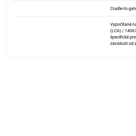
Cradle-to-gat
Vypočítané n
(LCA) / 1406
špecifické pre
závislosti od