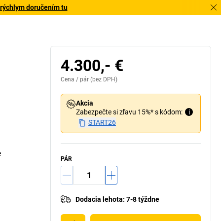
 rýchlym doručením tu
4.300,- €
Cena /
pár
(bez DPH)
Akcia
Zabezpečte si zľavu 15%* s kódom:
i
START26
e
PÁR
Dodacia lehota
:
7-8 týždne