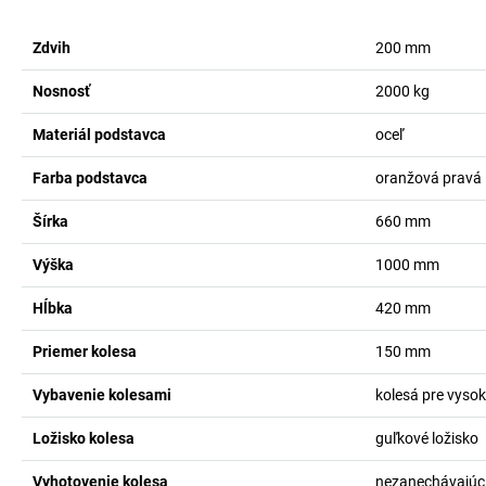
Zdvih
200
mm
Nosnosť
2000
kg
Materiál podstavca
oceľ
Farba podstavca
oranžová pravá
Šírka
660
mm
Výška
1000
mm
Hĺbka
420
mm
Priemer kolesa
150
mm
Vybavenie kolesami
kolesá pre vysok
Ložisko kolesa
guľkové ložisko
Vyhotovenie kolesa
nezanechávajúci