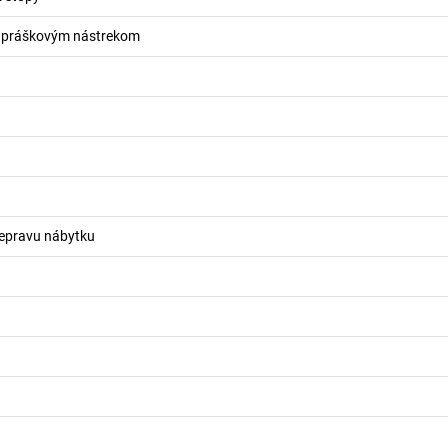
s práškovým nástrekom
repravu nábytku