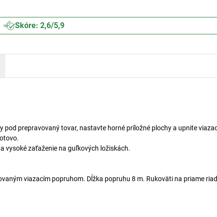
Skóre: 2,6/5,9
y pod prepravovaný tovar, nastavte horné príložné plochy a upnite viaza
hotovo.
a vysoké zaťaženie na guľkových ložiskách.
vaným viazacím popruhom. Dĺžka popruhu 8 m. Rukoväti na priame riade