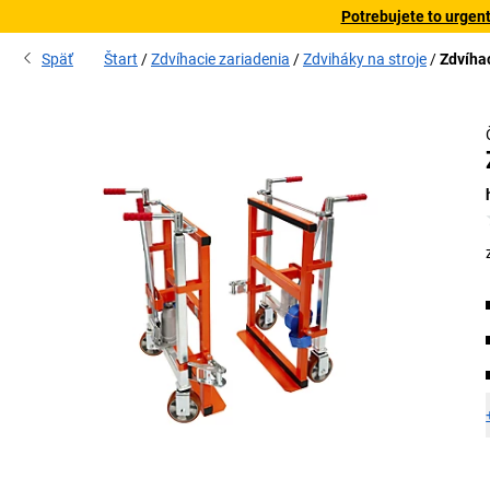
Potrebujete to urgen
Späť
Štart
Zdvíhacie zariadenia
Zdviháky na stroje
Zdvíha