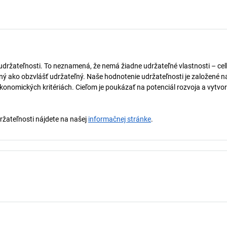
 udržateľnosti. To neznamená, že nemá žiadne udržateľné vlastnosti – ce
naný ako obzvlášť udržateľný. Naše hodnotenie udržateľnosti je založené n
onomických kritériách. Cieľom je poukázať na potenciál rozvoja a vytvor
držateľnosti nájdete na našej
informačnej stránke
.