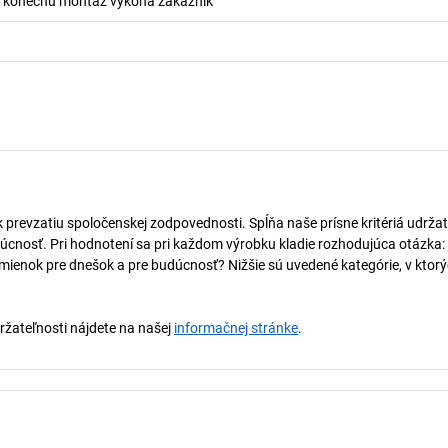
 konečnú montáž vykoná zákazník
k prevzatiu spoločenskej zodpovednosti. Spĺňa naše prísne kritériá udržat
úcnosť. Pri hodnotení sa pri každom výrobku kladie rozhodujúca otázka:
mienok pre dnešok a pre budúcnosť? Nižšie sú uvedené kategórie, v ktorý
držateľnosti nájdete na našej
informačnej stránke
.