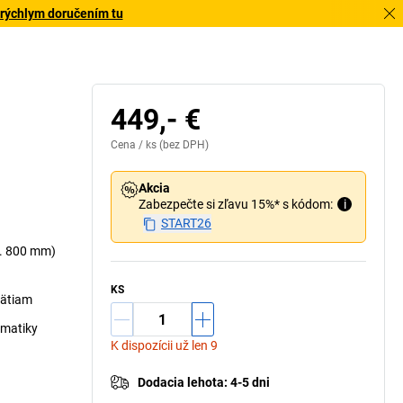
 rýchlym doručením tu
449,- €
Cena /
ks
(bez DPH)
Akcia
Zabezpečte si zľavu 15%* s kódom:
i
START26
x. 800 mm)
KS
vätiam
umatiky
K dispozícii už len 9
Dodacia lehota
:
4-5 dni