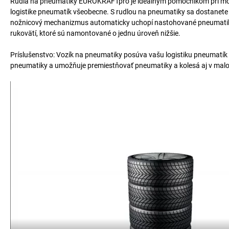
Rudla na pneumatiky EUROKRAFTpro je ideálnym pomocníkom pri montá
logistike pneumatík všeobecne. S rudlou na pneumatiky sa dostanete
nožnicový mechanizmus automaticky uchopí nastohované pneumatiky
rukovätí, ktoré sú namontované o jednu úroveň nižšie.
Príslušenstvo: Vozík na pneumatiky posúva vašu logistiku pneumatík
pneumatiky a umožňuje premiestňovať pneumatiky a kolesá aj v malo