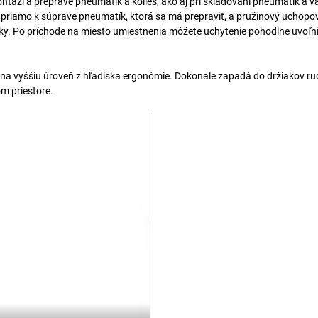
ži a preprave pneumatík a kolies, ako aj pri skladovaní pneumatík a v
 priamo k súprave pneumatík, ktorá sa má prepraviť, a pružinový uchopo
. Po príchode na miesto umiestnenia môžete uchytenie pohodlne uvoľ
 na vyššiu úroveň z hľadiska ergonómie. Dokonale zapadá do držiakov ru
m priestore.