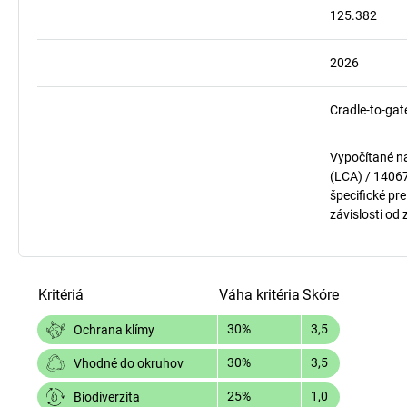
125.382
2026
Cradle-to-gat
Vypočítané n
(LCA) / 1406
špecifické pre
závislosti od
Kritériá
Váha kritéria
Skóre
30%
3,5
Ochrana klímy
30%
3,5
Vhodné do okruhov
25%
1,0
Biodiverzita