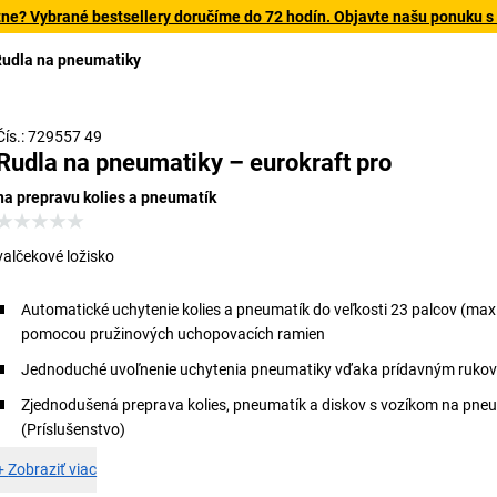
tne? Vybrané bestsellery doručíme do 72 hodín. Objavte našu ponuku s
Rudla na pneumatiky
Čís.: 729557 49
Rudla na pneumatiky – eurokraft pro
na prepravu kolies a pneumatík
valčekové ložisko
Automatické uchytenie kolies a pneumatík do veľkosti 23 palcov (ma
pomocou pružinových uchopovacích ramien
Jednoduché uvoľnenie uchytenia pneumatiky vďaka prídavným ruko
Zjednodušená preprava kolies, pneumatík a diskov s vozíkom na pne
(Príslušenstvo)
+
Zobraziť viac