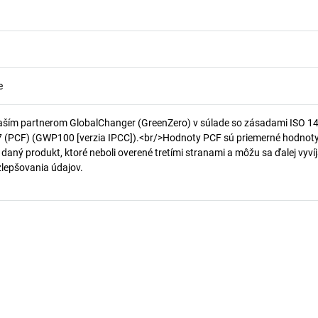
e
aším partnerom GlobalChanger (GreenZero) v súlade so zásadami ISO 1
7 (PCF) (GWP100 [verzia IPCC]).<br/>Hodnoty PCF sú priemerné hodnot
 daný produkt, ktoré neboli overené tretími stranami a môžu sa ďalej vyvíj
 zlepšovania údajov.