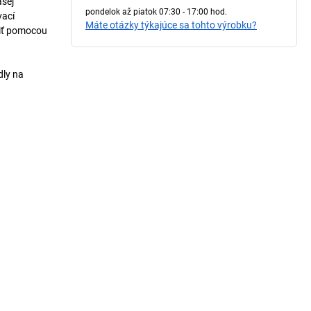
ašej
pondelok až piatok 07:30 - 17:00 hod.
vací
Máte otázky týkajúce sa tohto výrobku?
niť pomocou
dly na