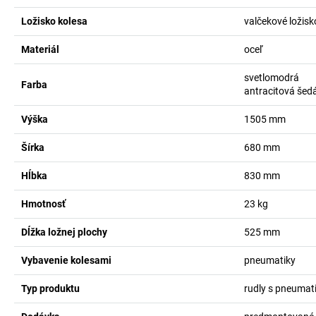
Ložisko kolesa
valčekové ložisk
Materiál
oceľ
svetlomodrá
Farba
antracitová šed
Výška
1505
mm
Šírka
680
mm
Hĺbka
830
mm
Hmotnosť
23
kg
Dĺžka ložnej plochy
525
mm
Vybavenie kolesami
pneumatiky
Typ produktu
rudly s pneumat