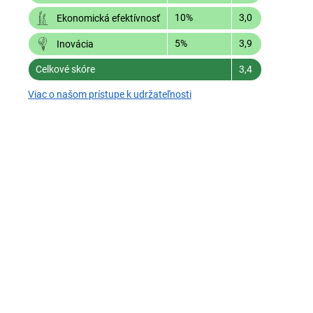
10%
3,0
Ekonomická efektívnosť
5%
3,9
Inovácia
Celkové skóre
3,4
Viac o našom prístupe k udržateľnosti