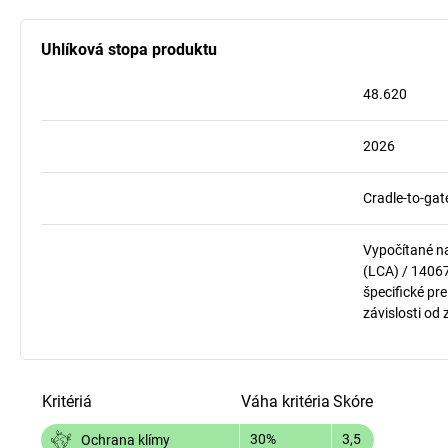
Uhlíková stopa produktu
48.620
2026
Cradle-to-gat
Vypočítané n
(LCA) / 1406
špecifické pre
závislosti od
Kritériá
Váha kritéria
Skóre
30%
3,5
Ochrana klímy