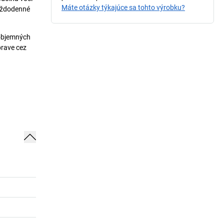
Máte otázky týkajúce sa tohto výrobku?
každodenné
 objemných
prave cez