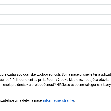
k prevzatiu spoločenskej zodpovednosti. Spĺňa naše prísne kritériá udržat
úcnosť. Pri hodnotení sa pri každom výrobku kladie rozhodujúca otázka:
mienok pre dnešok a pre budúcnosť? Nižšie sú uvedené kategórie, v ktorý
držateľnosti nájdete na našej
informačnej stránke
.