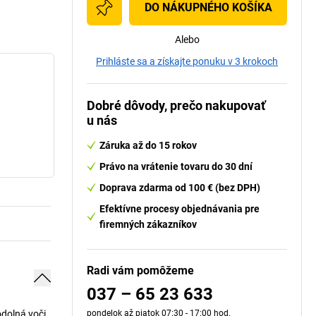
DO NÁKUPNÉHO KOŠÍKA
Alebo
Prihláste sa a získajte ponuku v 3 krokoch
Dobré dôvody, prečo nakupovať
u nás
Záruka až do 15 rokov
Právo na vrátenie tovaru do 30 dní
Doprava zdarma od 100 € (bez DPH)
Efektívne procesy objednávania pre
firemných zákazníkov
Radi vám pomôžeme
037 – 65 23 633
odolná voči
pondelok až piatok 07:30 - 17:00 hod.