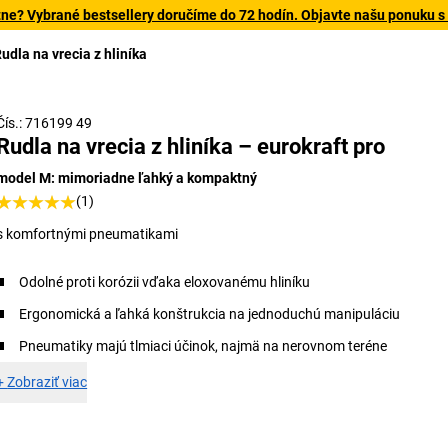
tne? Vybrané bestsellery doručíme do 72 hodín. Objavte našu ponuku s
udla na vrecia z hliníka
Čís.: 716199 49
Rudla na vrecia z hliníka – eurokraft pro
model M: mimoriadne ľahký a kompaktný
(1)
s komfortnými pneumatikami
Odolné proti korózii vďaka eloxovanému hliníku
Ergonomická a ľahká konštrukcia na jednoduchú manipuláciu
Pneumatiky majú tlmiaci účinok, najmä na nerovnom teréne
+
Zobraziť viac