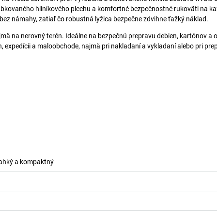
vrúbkovaného hliníkového plechu a komfortné bezpečnostné rukoväti na 
ez námahy, zatiaľ čo robustná lyžica bezpečne zdvihne ťažký náklad.
jmä na nerovný terén. Ideálne na bezpečnú prepravu debien, kartónov a
, expedícii a maloobchode, najmä pri nakladaní a vykladaní alebo pri pre
ľahký a kompaktný