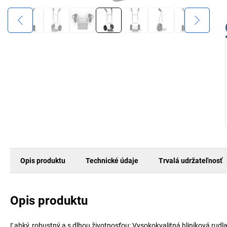
Opis produktu
Technické údaje
Trvalá udržateľnosť
Opis produktu
Ľahký, robustný a s dlhou životnosťou: Vysokokvalitná hliníková rudla