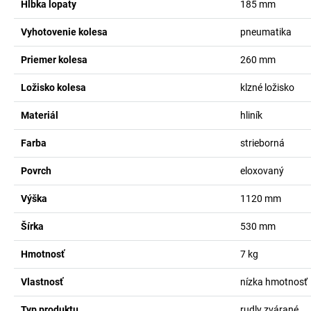
Hĺbka lopaty
185
mm
Vyhotovenie kolesa
pneumatika
Priemer kolesa
260
mm
Ložisko kolesa
klzné ložisko
Materiál
hliník
Farba
strieborná
Povrch
eloxovaný
Výška
1120
mm
Šírka
530
mm
Hmotnosť
7
kg
Vlastnosť
nízka hmotnosť
Typ produktu
rudly zvárané