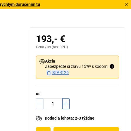
 rýchlym doručením tu
193,- €
Cena /
ks
(bez DPH)
Akcia
Zabezpečte si zľavu 15%* s kódom:
i
START26
KS
Dodacia lehota
:
2-3 týždne