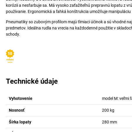
korózii a nesfarbuje sa. Má vysoko zaťažiteľnú prepravnú lopatu z 
používanie. Ergonomická a ľahká konštrukcia umožňuje manipuláciu b
Pneumatiky so zubovým profilom majú tlmiaci účinok a sú vhodné na
predmetov. Ideálna rudla na vrecia na každodenné použitie v skladoch
schody.
Technické údaje
Vyhotovenie
model M: veľmi 
Nosnosť
200
kg
Šírka lopaty
280
mm