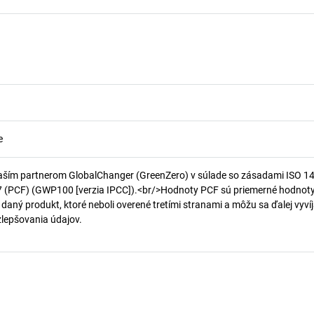
e
aším partnerom GlobalChanger (GreenZero) v súlade so zásadami ISO 1
7 (PCF) (GWP100 [verzia IPCC]).<br/>Hodnoty PCF sú priemerné hodnot
 daný produkt, ktoré neboli overené tretími stranami a môžu sa ďalej vyvíj
 zlepšovania údajov.