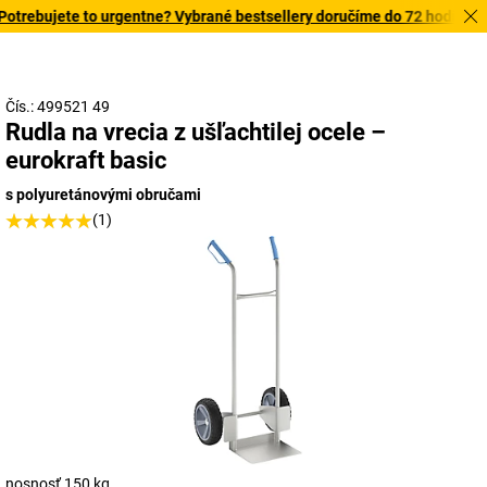
trebujete to urgentne? Vybrané bestsellery doručíme do 72 hodín. Obj
Čís.: 499521 49
Rudla na vrecia z ušľachtilej ocele –
eurokraft basic
s polyuretánovými obručami
(1)
nosnosť 150 kg