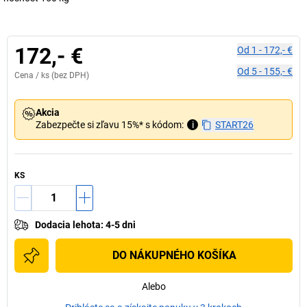
172,- €
Od
1
-
172,- €
Od
5
-
155,- €
Cena /
ks
(bez DPH)
Akcia
Zabezpečte si zľavu 15%* s kódom:
i
START26
KS
Dodacia lehota
:
4-5 dni
DO NÁKUPNÉHO KOŠÍKA
Alebo