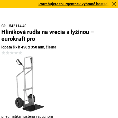
Potrebujete to urgentne? Vybrané bestsellery do
Čís.: 542114 49
Hliníková rudla na vrecia s lyžinou –
eurokraft pro
lopata š x h 450 x 350 mm, čierna
pneumatika hustená vzduchom