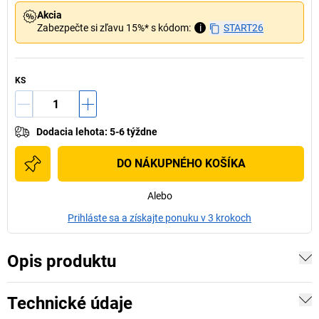
Akcia
Zabezpečte si zľavu 15%* s kódom:
i
START26
KS
Dodacia lehota
:
5-6 týždne
DO NÁKUPNÉHO KOŠÍKA
Alebo
Prihláste sa a získajte ponuku v 3 krokoch
Opis produktu
Technické údaje