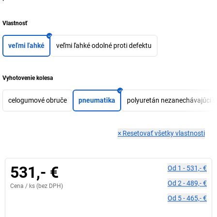
Vlastnosť
veľmi ľahké
veľmi ľahké odolné proti defektu
Vyhotovenie kolesa
celogumové obruče
pneumatika
polyuretán nezanechávajúci s
×
Resetovať všetky vlastnosti
531,- €
Od
1
-
531,- €
Od
2
-
489,- €
Cena /
ks
(bez DPH)
Od
5
-
465,- €