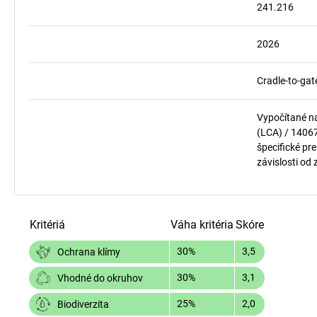
241.216
2026
Cradle-to-gat
Vypočítané n
(LCA) / 1406
špecifické pre
závislosti od
Kritériá
Váha kritéria
Skóre
30%
3,5
Ochrana klímy
30%
3,1
Vhodné do okruhov
25%
2,0
Biodiverzita