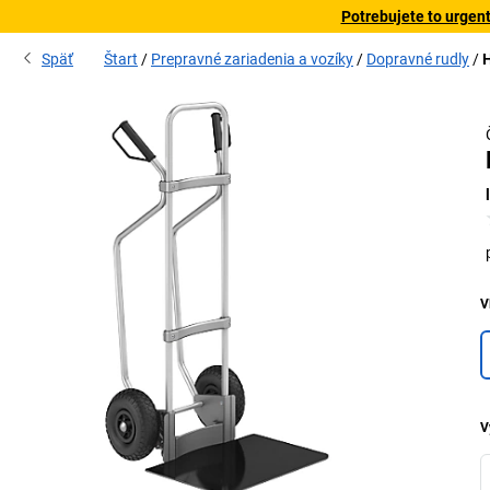
Potrebujete to urgen
Späť
Štart
Prepravné zariadenia a vozíky
Dopravné rudly
H
V
V