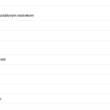
s práškovým nástrekom
raté
o