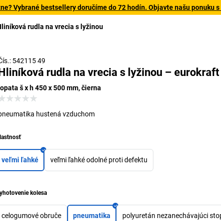
tne? Vybrané bestsellery doručíme do 72 hodín. Objavte našu ponuku s
liníková rudla na vrecia s lyžinou
Čís.: 542115 49
Hliníková rudla na vrecia s lyžinou – eurokraft
lopata š x h 450 x 500 mm, čierna
pneumatika hustená vzduchom
lastnosť
veľmi ľahké
veľmi ľahké odolné proti defektu
yhotovenie kolesa
celogumové obruče
pneumatika
polyuretán nezanechávajúci sto