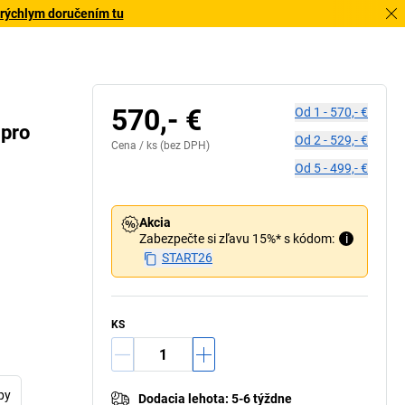
 rýchlym doručením tu
570,- €
Od
1
-
570,- €
 pro
Od
2
-
529,- €
Cena /
ks
(bez DPH)
Od
5
-
499,- €
Akcia
Zabezpečte si zľavu 15%* s kódom:
i
START26
KS
py
Dodacia lehota
:
5-6 týždne