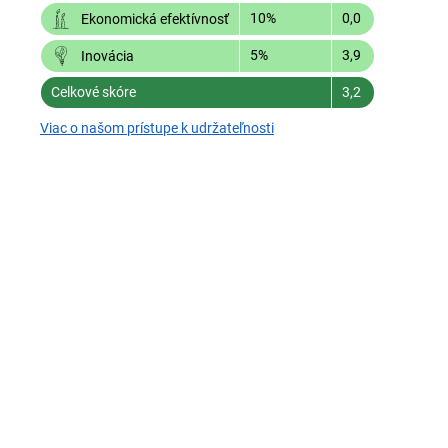
10%
0,0
Ekonomická efektívnosť
5%
3,9
Inovácia
Celkové skóre
3,2
Viac o našom prístupe k udržateľnosti