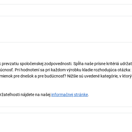
k prevzatiu spoločenskej zodpovednosti. Spĺňa naše prísne kritériá udržat
úcnosť. Pri hodnotení sa pri každom výrobku kladie rozhodujúca otázka:
mienok pre dnešok a pre budúcnosť? Nižšie sú uvedené kategórie, v ktorý
držateľnosti nájdete na našej
informačnej stránke
.