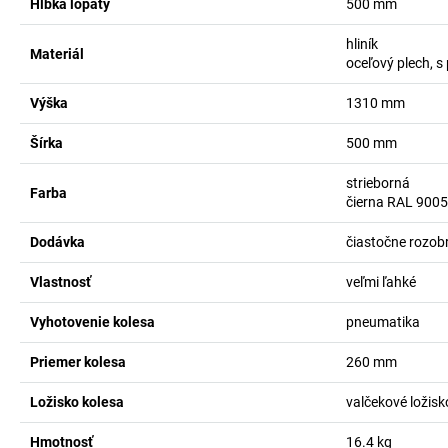
Hĺbka lopaty
500
mm
hliník
Materiál
oceľový plech, 
Výška
1310
mm
Šírka
500
mm
strieborná
Farba
čierna RAL 9005
Dodávka
čiastočne rozob
Vlastnosť
veľmi ľahké
Vyhotovenie kolesa
pneumatika
Priemer kolesa
260
mm
Ložisko kolesa
valčekové ložisk
Hmotnosť
16.4
kg