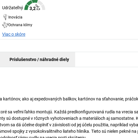
Udržateľný
Inovácia
Ochrana klímy
Viac o skóre
Príslušenstvo / náhradné diely
 a kartónov, ako aj expedovaných balíkov, kartónov na sťahovanie, práčok
oré sa veľmi ľahko montujú. Každá predkonfigurovaná rudla na vrecia sa
nenty sú dostupné v rôznych vyhotoveniach a materiáloch aj samostatne. 
om sa dá účelne doplniť v závislosti od jej účelu použitia, napríklad vyba
ové spojky z vysokokvalitného liateho hliníka. Tieto sú nielen pekné na 
dolnosť rámu rudly na vrecia proti skrúteniu.