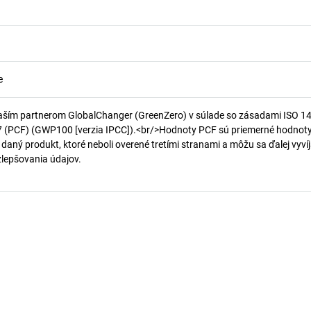
e
aším partnerom GlobalChanger (GreenZero) v súlade so zásadami ISO 1
7 (PCF) (GWP100 [verzia IPCC]).<br/>Hodnoty PCF sú priemerné hodnot
 daný produkt, ktoré neboli overené tretími stranami a môžu sa ďalej vyvíj
 zlepšovania údajov.