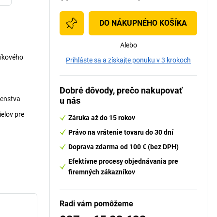
DO NÁKUPNÉHO KOŠÍKA
Alebo
níkového
Prihláste sa a získajte ponuku v 3 krokoch
Dobré dôvody, prečo nakupovať
šenstva
u nás
elov pre
Záruka až do 15 rokov
Právo na vrátenie tovaru do 30 dní
Doprava zdarma od 100 € (bez DPH)
Efektívne procesy objednávania pre
firemných zákazníkov
Radi vám pomôžeme