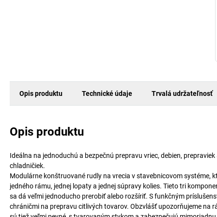
Opis produktu
Technické údaje
Trvalá udržateľnosť
Opis produktu
Ideálna na jednoduchú a bezpečnú prepravu vriec, debien, prepraviek
chladničiek.
Modulárne konštruované rudly na vrecia v stavebnicovom systéme, kt
jedného rámu, jednej lopaty a jednej súpravy kolies. Tieto tri kompo
sa dá veľmi jednoducho prerobiť alebo rozšíriť. S funkčným príslušenstv
chráničmi na prepravu citlivých tovarov. Obzvlášť upozorňujeme na rám
sú tiež veľmi pevné, s tvarovaným stykom a zabezpečujú mimoriadnu o