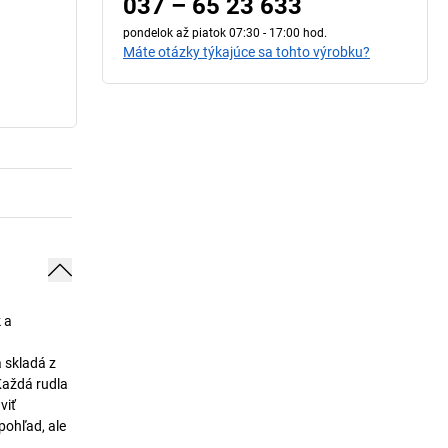
037 – 65 23 633
pondelok až piatok 07:30 - 17:00 hod.
Máte otázky týkajúce sa tohto výrobku?
 a
 skladá z
Každá rudla
viť
pohľad, ale