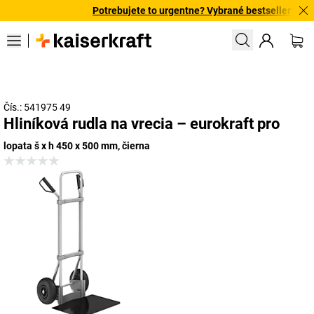
Potrebujete to urgentne? Vybrané bestsellery doruč
Čís.: 541975 49
Hliníková rudla na vrecia – eurokraft pro
lopata š x h 450 x 500 mm, čierna