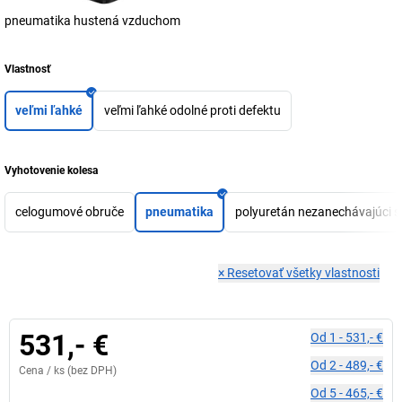
pneumatika hustená vzduchom
Vlastnosť
veľmi ľahké
veľmi ľahké odolné proti defektu
Vyhotovenie kolesa
celogumové obruče
pneumatika
polyuretán nezanechávajúci s
×
Resetovať všetky vlastnosti
531,- €
Od
1
-
531,- €
Od
2
-
489,- €
Cena /
ks
(bez DPH)
Od
5
-
465,- €