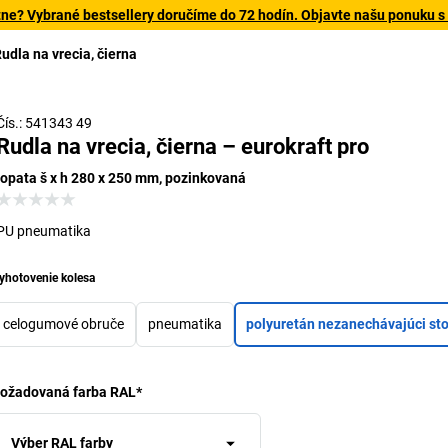
tne? Vybrané bestsellery doručíme do 72 hodín. Objavte našu ponuku s
udla na vrecia, čierna
dulárne: prispôsobiteľné vďaka rôznorodým možnostiam
príslušenstva v stavebnicovom systéme
Čís.: 541343 49
Rudla na vrecia, čierna – eurokraft pro
lopata š x h 280 x 250 mm, pozinkovaná
PU pneumatika
yhotovenie kolesa
celogumové obruče
pneumatika
polyuretán nezanechávajúci st
ožadovaná farba RAL
*
Výber RAL farby