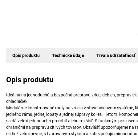
Opis produktu
Technické údaje
Trvalá udržateľnosť
Opis produktu
Ideálna na jednoduchú a bezpečnú prepravu vriec, debien, prepraviek
chladničiek.
Modulárne konštruované rudly na vrecia v stavebnicovom systéme, kt
jedného rámu, jednej lopaty a jednej súpravy kolies. Tieto tri kompo
sa dá veľmi jednoducho prerobiť alebo rozšíriť. S funkčným príslušenstv
chráničmi na prepravu citlivých tovarov. Obzvlášť upozorňujeme na rám
sú tiež veľmi pevné, s tvarovaným stykom a zabezpečujú mimoriadnu o