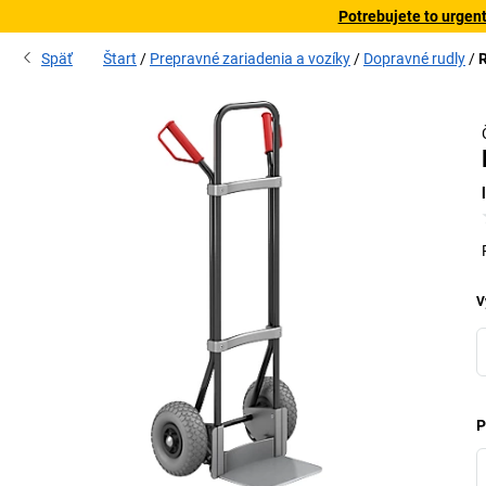
Potrebujete to urgen
Späť
Štart
Prepravné zariadenia a vozíky
Dopravné rudly
R
m
Mo
V
P