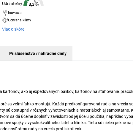
Udržateľný
Inovácia
Ochrana klímy
Viac o skóre
Príslušenstvo / náhradné diely
 a kartónov, ako aj expedovaných balíkov, kartónov na sťahovanie, práčok
oré sa veľmi ľahko montujú. Každá predkonfigurovaná rudla na vrecia sa
nenty sú dostupné v rôznych vyhotoveniach a materiáloch aj samostatne. 
om sa dá účelne doplniť v závislosti od jej účelu použitia, napríklad vyba
ové spojky z vysokokvalitného liateho hliníka. Tieto sú nielen pekné na 
dolnosť rámu rudly na vrecia proti skrúteniu.