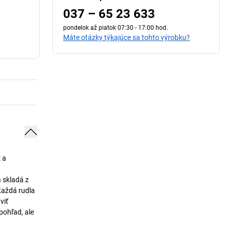
037 – 65 23 633
pondelok až piatok 07:30 - 17:00 hod.
Máte otázky týkajúce sa tohto výrobku?
 a
 skladá z
Každá rudla
viť
pohľad, ale