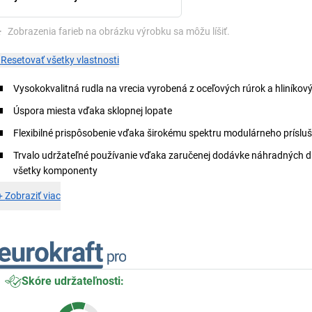
*
Zobrazenia farieb na obrázku výrobku sa môžu líšiť.
×
Resetovať všetky vlastnosti
Vysokokvalitná rudla na vrecia vyrobená z oceľových rúrok a hliníkov
Úspora miesta vďaka sklopnej lopate
Flexibilné prispôsobenie vďaka širokému spektru modulárneho príslu
Trvalo udržateľné používanie vďaka zaručenej dodávke náhradných di
všetky komponenty
+
Zobraziť viac
Skóre udržateľnosti: