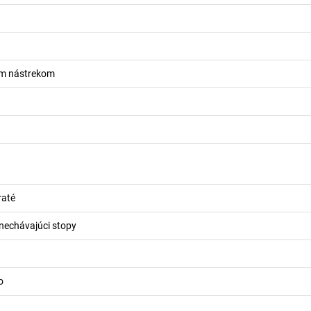
ým nástrekom
raté
nechávajúci stopy
o