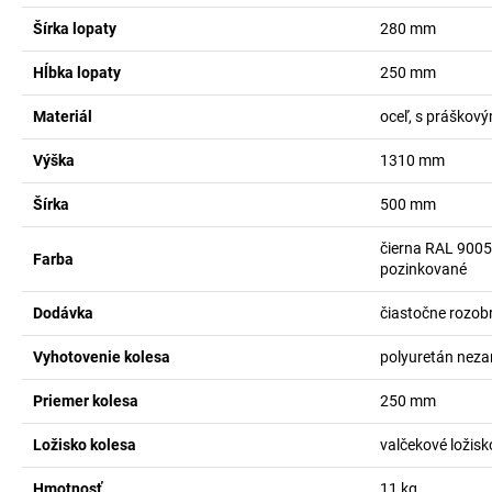
Šírka lopaty
280
mm
Hĺbka lopaty
250
mm
Materiál
oceľ, s práškov
Výška
1310
mm
Šírka
500
mm
čierna RAL 9005
Farba
pozinkované
Dodávka
čiastočne rozob
Vyhotovenie kolesa
polyuretán neza
Priemer kolesa
250
mm
Ložisko kolesa
valčekové ložisk
Hmotnosť
11
kg