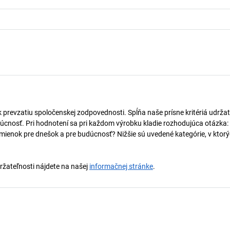
k prevzatiu spoločenskej zodpovednosti. Spĺňa naše prísne kritériá udržat
úcnosť. Pri hodnotení sa pri každom výrobku kladie rozhodujúca otázka:
mienok pre dnešok a pre budúcnosť? Nižšie sú uvedené kategórie, v ktorý
držateľnosti nájdete na našej
informačnej stránke
.