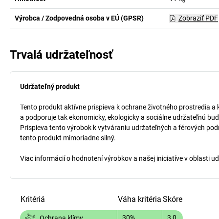
Výrobca / Zodpovedná osoba v EÚ (GPSR)
Zobraziť PDF
Trvalá udržateľnosť
Udržateľný produkt
Tento produkt aktívne prispieva k ochrane životného prostredia a 
a podporuje tak ekonomicky, ekologicky a sociálne udržateľnú bud
Prispieva tento výrobok k vytváraniu udržateľných a férových pod
tento produkt mimoriadne silný.
Viac informácií o hodnotení výrobkov a našej iniciatíve v oblasti u
Kritériá
Váha kritéria
Skóre
30%
3,0
Ochrana klímy