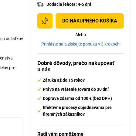
Dodacia lehota
:
4-5 dni
DO NÁKUPNÉHO KOŠÍKA
Alebo
ých odliatkov
Prihláste sa a získajte ponuku v 3 krokoch
šenstva
Dobré dôvody, prečo nakupovať
elov pre
u nás
Záruka až do 15 rokov
Právo na vrátenie tovaru do 30 dní
Doprava zdarma od 100 € (bez DPH)
Efektívne procesy objednávania pre
firemných zákazníkov
Radi vám pomôžeme