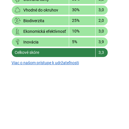
30%
3,0
Vhodné do okruhov
25%
2,0
Biodiverzita
10%
3,0
Ekonomická efektívnosť
5%
3,9
Inovácia
Celkové skóre
3,3
Viac o našom prístupe k udržateľnosti