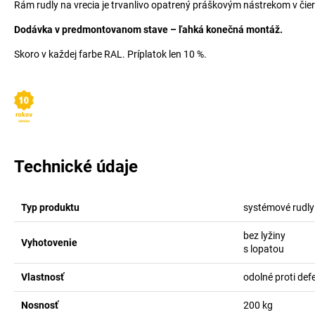
Rám rudly na vrecia je trvanlivo opatrený práškovým nástrekom v čie
Dodávka v predmontovanom stave – ľahká konečná montáž.
Skoro v každej farbe RAL. Príplatok len 10 %.
Technické údaje
Typ produktu
systémové rudly
bez lyžiny
Vyhotovenie
s lopatou
Vlastnosť
odolné proti def
Nosnosť
200
kg