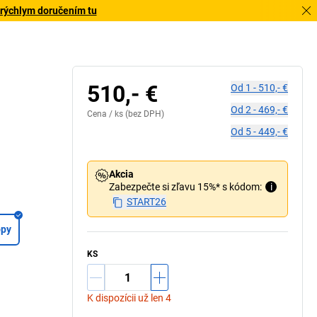
 rýchlym doručením tu
Modulárne: prispô
prísluše
510,- €
Od
1
-
510,- €
Od
2
-
469,- €
Cena /
ks
(bez DPH)
Od
5
-
449,- €
Akcia
Zabezpečte si zľavu 15%* s kódom:
i
START26
opy
KS
K dispozícii už len 4