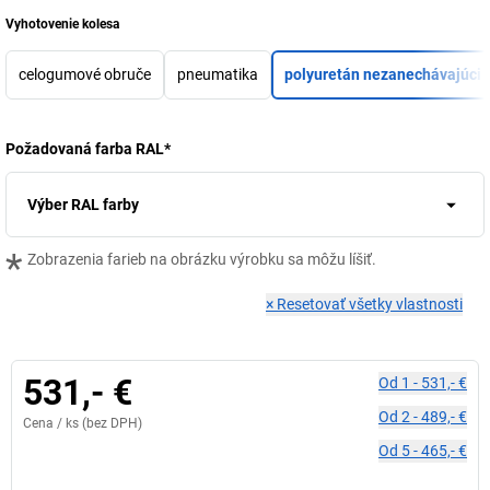
Vyhotovenie kolesa
celogumové obruče
pneumatika
polyuretán nezanechávajúci 
Požadovaná farba RAL
*
Výber RAL farby
*
Zobrazenia farieb na obrázku výrobku sa môžu líšiť.
×
Resetovať všetky vlastnosti
531,- €
Od
1
-
531,- €
Od
2
-
489,- €
Cena /
ks
(bez DPH)
Od
5
-
465,- €