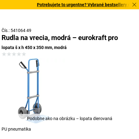
Potrebujete to urgentne? Vybrané bestsellery doručím
Čís.: 541064 49
Rudla na vrecia, modrá – eurokraft pro
lopata š x h 450 x 350 mm, modrá
Podobne ako na obrázku – lopata dierovaná
PU pneumatika