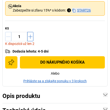
Akcia
Zabezpečte si zľavu 15%* s kódom:
i
START26
KS
K dispozícii už len 2
Dodacia lehota
:
4-5 dni
DO NÁKUPNÉHO KOŠÍKA
Alebo
Prihláste sa a získajte ponuku v 3 krokoch
Opis produktu