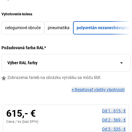
Vyhotovenie kolesa
celogumové obruče
pneumatika
polyuretán nezanechávajúci 
Požadovaná farba RAL
*
Výber RAL farby
*
Zobrazenia farieb na obrázku výrobku sa môžu líšiť.
×
Resetovať všetky vlastnosti
615,- €
Od
1
-
615,- €
Od
2
-
569,- €
Cena /
ks
(bez DPH)
Od
5
-
535,- €