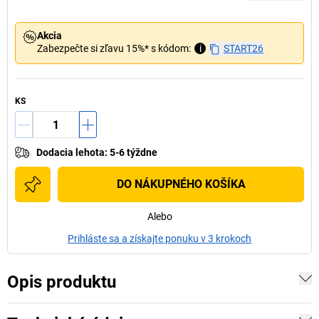
Akcia
Zabezpečte si zľavu 15%* s kódom:
i
START26
KS
Dodacia lehota
:
5-6 týždne
DO NÁKUPNÉHO KOŠÍKA
Alebo
Prihláste sa a získajte ponuku v 3 krokoch
Opis produktu