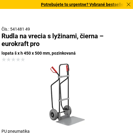
Potrebujete to urgentne? Vybrané bestsellery dor
Čís.: 541481 49
Rudla na vrecia s lyžinami, čierna –
eurokraft pro
lopata š x h 450 x 500 mm, pozinkovaná
PU pneumatika