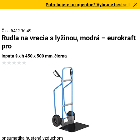
Potrebujete to urgentne? Vybrané bestsellery do
Čís.: 541296 49
Rudla na vrecia s lyžinou, modrá – eurokraft
pro
lopata š x h 450 x 500 mm, čierna
pneumatika hustená vzduchom