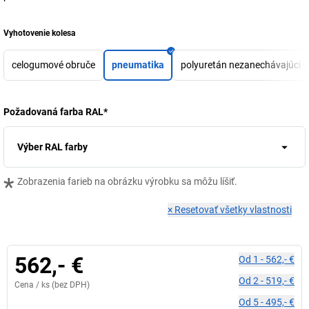
Vyhotovenie kolesa
celogumové obruče
pneumatika
polyuretán nezanechávajúci s
Požadovaná farba RAL
*
Výber RAL farby
*
Zobrazenia farieb na obrázku výrobku sa môžu líšiť.
×
Resetovať všetky vlastnosti
562,- €
Od
1
-
562,- €
Od
2
-
519,- €
Cena /
ks
(bez DPH)
Od
5
-
495,- €