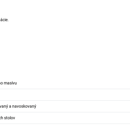
ácie.
ho masívu
ovaný a navoskovaný
h stolov