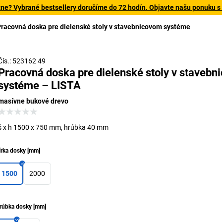
tne? Vybrané bestsellery doručíme do 72 hodín. Objavte našu ponuku s
racovná doska pre dielenské stoly v stavebnicovom systéme
asívna buková doska – odolná, robustná a viacnásobne
brúsiteľná
Čís.: 523162 49
Pracovná doska pre dielenské stoly v staveb
systéme – LISTA
masívne bukové drevo
š x h 1500 x 750 mm, hrúbka 40 mm
írka dosky
[
mm
]
1500
2000
rúbka dosky
[
mm
]