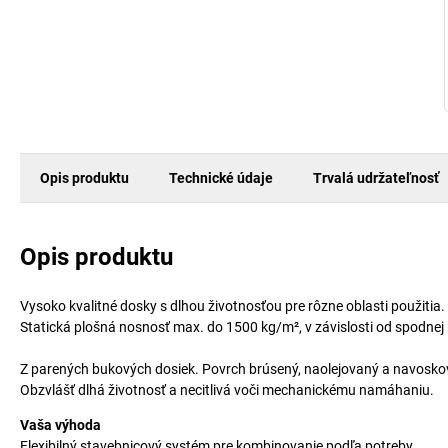
Opis produktu
Technické údaje
Trvalá udržateľnosť
Opis produktu
Vysoko kvalitné dosky s dlhou životnosťou pre rôzne oblasti použit
Statická plošná nosnosť max. do 1500 kg/m², v závislosti od spodnej
Z parených bukových dosiek. Povrch brúsený, naolejovaný a navoskova
Obzvlášť dlhá životnosť a necitlivá voči mechanickému namáhaniu.
Vaša výhoda
Flexibilný stavebnicový systém pre kombinovanie podľa potreby.