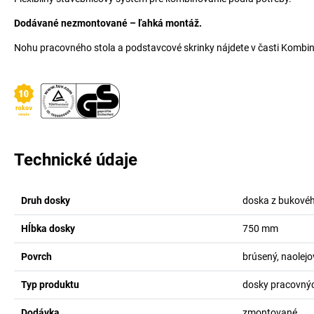
Dodávané nezmontované – ľahká montáž.
Nohu pracovného stola a podstavcové skrinky nájdete v časti Kombin
Technické údaje
Druh dosky
doska z bukové
Hĺbka dosky
750
mm
Povrch
brúsený, naolej
Typ produktu
dosky pracovnýc
Dodávka
zmontované