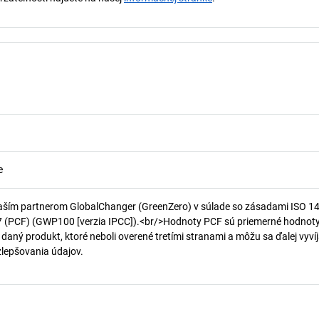
e
aším partnerom GlobalChanger (GreenZero) v súlade so zásadami ISO 1
7 (PCF) (GWP100 [verzia IPCC]).<br/>Hodnoty PCF sú priemerné hodnot
 daný produkt, ktoré neboli overené tretími stranami a môžu sa ďalej vyvíj
 zlepšovania údajov.