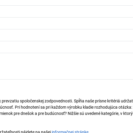
k prevzatiu spoločenskej zodpovednosti. Spĺňa naše prísne kritériá udržat
úcnosť. Pri hodnotení sa pri každom výrobku kladie rozhodujúca otázka:
mienok pre dnešok a pre budúcnosť? Nižšie sú uvedené kategórie, v ktorý
držateľnosti nájdete na našej
informačnej stránke
.