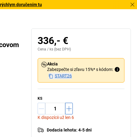
 rýchlym doručením tu
336,- €
nicovom
Cena /
ks
(bez DPH)
Akcia
Zabezpečte si zľavu 15%* s kódom:
i
START26
KS
K dispozícii už len 6
Dodacia lehota
:
4-5 dni