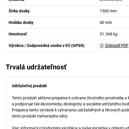
Šírka dosky
1500
mm
Hrúbka dosky
40
mm
Hmotnosť
31.368
kg
Výrobca / Zodpovedná osoba v EÚ (GPSR)
Zobraziť PDF
Trvalá udržateľnosť
Udržateľný produkt
Tento produkt aktívne prispieva k ochrane životného prostredia a 
a podporuje tak ekonomicky, ekologicky a sociálne udržateľnú bud
Prispieva tento výrobok k vytváraniu udržateľných a férových pod
tento produkt mimoriadne silný.
Viac informácií o hodnotení výrobkov a našej iniciatíve v oblasti u