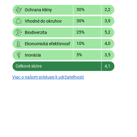
30%
2,2
Ochrana klímy
30%
3,9
Vhodné do okruhov
25%
5,2
Biodiverzita
10%
4,0
Ekonomická efektívnosť
5%
3,5
Inovácia
Celkové skóre
4,1
Viac o našom prístupe k udržateľnosti