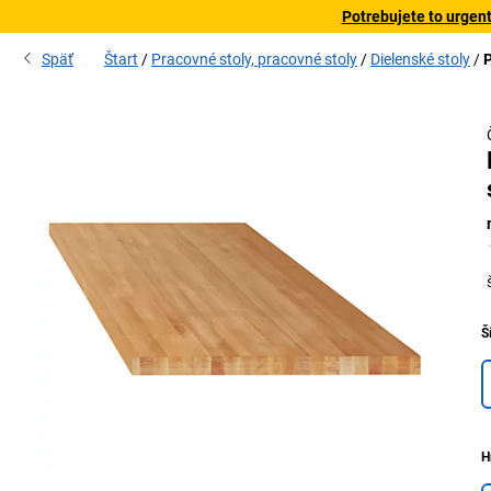
Potrebujete to urgen
Späť
Štart
Pracovné stoly, pracovné stoly
Dielenské stoly
P
M
Š
H