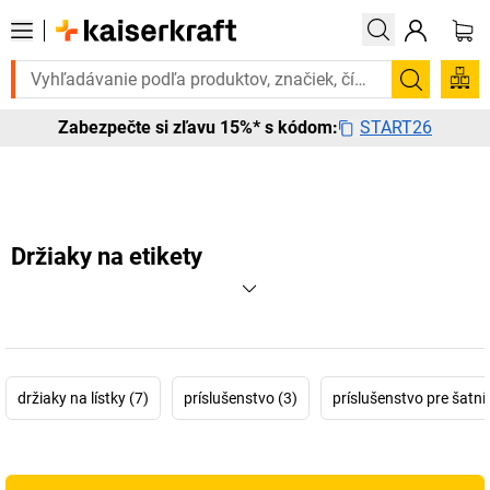
trebujete to urgentne? Vybrané bestsellery doručíme do 72 hodín. Ob
Vyhľadá
START26
Zabezpečte si zľavu 15%* s kódom:
Držiaky na etikety
držiaky na lístky (7)
príslušenstvo (3)
príslušenstvo pre šatní