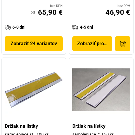
bez DPH
bez DPH
65,90 €
46,90 €
od
6-8 dni
4-5 dni
Zobraziť 24 variantov
Zobraziť produkt
Držiak na lístky
Držiak na lístky
samolepiace, OJ 100 ks
samolepiace, OJ 50 ks