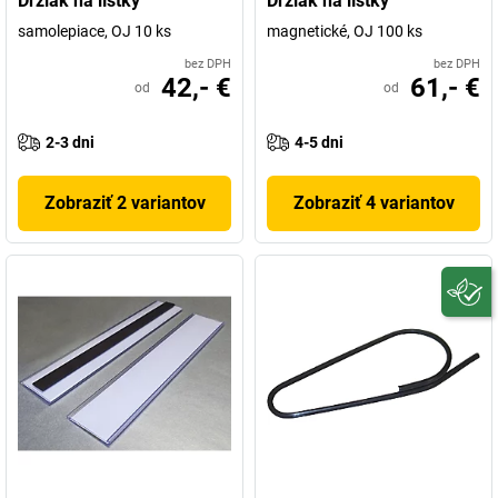
Držiak na lístky
Držiak na lístky
samolepiace, OJ 10 ks
magnetické, OJ 100 ks
bez DPH
bez DPH
42,- €
61,- €
od
od
2-3 dni
4-5 dni
Zobraziť 2 variantov
Zobraziť 4 variantov