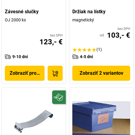
Závesné slučky
Držiak na lístky
OJ 2000 ks
magnetický
bez DPH
103,- €
od
bez DPH
123,- €
(1)
9-10 dni
4-5 dni
Zobraziť produkt
Zobraziť 2 variantov