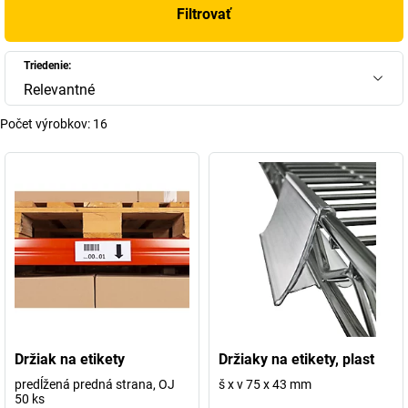
Filtrovať
Triedenie:
Relevantné
Počet výrobkov:
16
Držiak na etikety
Držiaky na etikety, plast
predĺžená predná strana, OJ
š x v 75 x 43 mm
50 ks