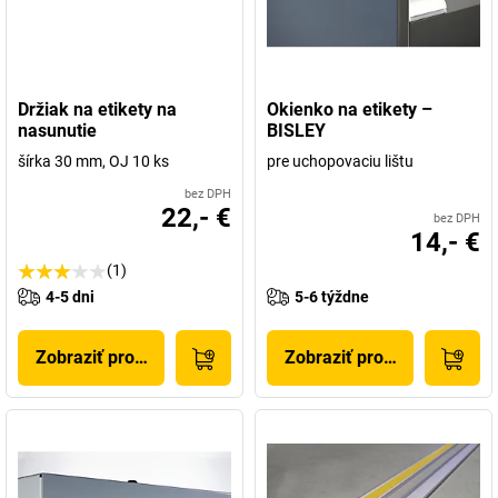
Držiak na etikety na
Okienko na etikety –
nasunutie
BISLEY
šírka 30 mm, OJ 10 ks
pre uchopovaciu lištu
bez DPH
22,- €
bez DPH
14,- €
(1)
4-5 dni
5-6 týždne
Zobraziť produkt
Zobraziť produkt