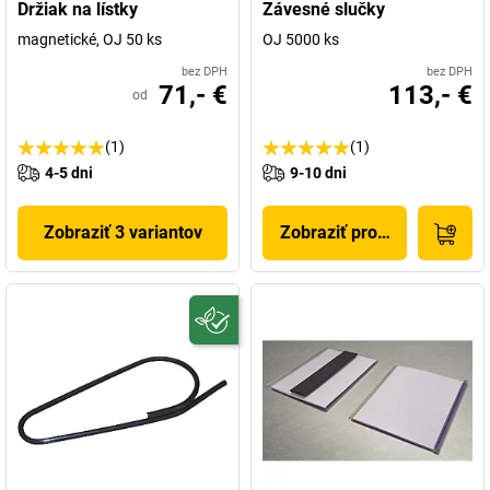
Držiak na lístky
Závesné slučky
magnetické, OJ 50 ks
OJ 5000 ks
bez DPH
bez DPH
71,- €
113,- €
od
(1)
(1)
4-5 dni
9-10 dni
Zobraziť 3 variantov
Zobraziť produkt