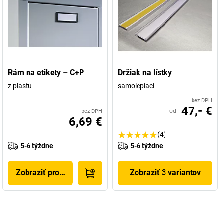
Rám na etikety – C+P
Držiak na lístky
z plastu
samolepiaci
bez DPH
47,- €
od
bez DPH
6,69 €
(4)
5-6 týždne
5-6 týždne
Zobraziť produkt
Zobraziť 3 variantov