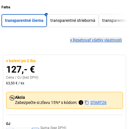
Farba
transparentné čierna
transparentné strieborná
transparentné 
×
Resetovať všetky vlastnosti
v balení po 2 iba
127,- €
Cena /
OJ
(bez DPH)
63,50 €
/
ks
Akcia
Zabezpečte si zľavu 15%* s kódom:
i
START26
OJ
Suma (bez DPH)