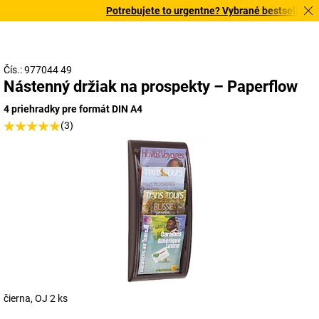
Potrebujete to urgentne? Vybrané bestsellery do
Čís.: 977044 49
Nástenný držiak na prospekty – Paperflow
4 priehradky pre formát DIN A4
(3)
čierna, OJ 2 ks