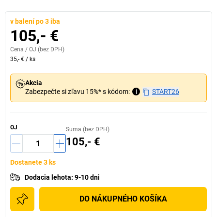
v balení po 3 iba
105,- €
Cena /
OJ
(bez DPH)
35,- €
/
ks
Akcia
Zabezpečte si zľavu 15%* s kódom:
i
START26
OJ
Suma (bez DPH)
105,- €
Dostanete 3 ks
Dodacia lehota
:
9-10 dni
DO NÁKUPNÉHO KOŠÍKA