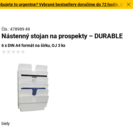
jete to urgentne? Vybrané bestsellery doručíme do 72 hodín. Objavte 
Čís.: 478989 49
Nástenný stojan na prospekty – DURABLE
6 x DIN A4 formát na šírku, OJ 3 ks
biely