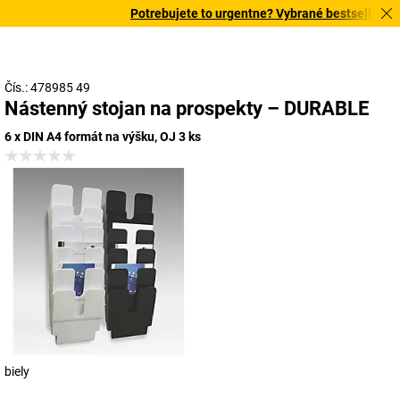
Potrebujete to urgentne? Vybrané bestsellery do
Čís.: 478985 49
Nástenný stojan na prospekty – DURABLE
6 x DIN A4 formát na výšku, OJ 3 ks
biely