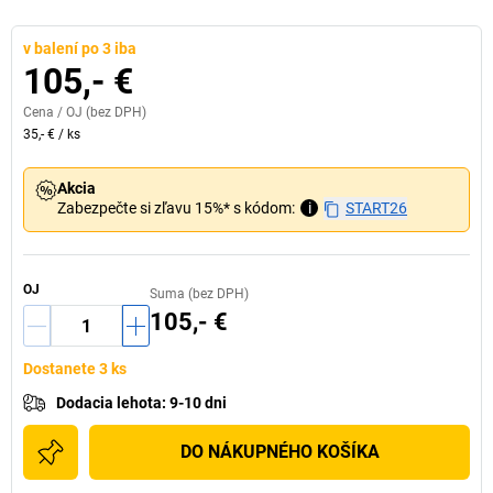
v balení po 3 iba
105,- €
Cena /
OJ
(bez DPH)
35,- €
/
ks
Akcia
Zabezpečte si zľavu 15%* s kódom:
i
START26
OJ
Suma (bez DPH)
105,- €
Dostanete 3 ks
Dodacia lehota
:
9-10 dni
DO NÁKUPNÉHO KOŠÍKA