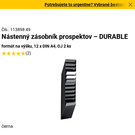
Potrebujete to urgentne? Vybrané bestsellery do
Čís.: 113898 49
Nástenný zásobník prospektov – DURABLE
formát na výšku, 12 x DIN A4, OJ 2 ks
(2)
čierna