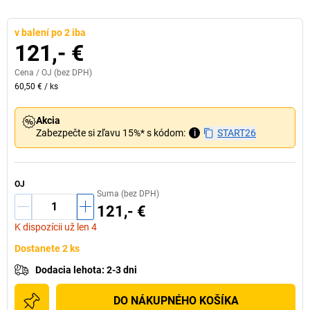
v balení po 2 iba
121,- €
Cena /
OJ
(bez DPH)
60,50 €
/
ks
Akcia
Zabezpečte si zľavu 15%* s kódom:
i
START26
OJ
Suma (bez DPH)
121,- €
K dispozícii už len 4
Dostanete 2 ks
Dodacia lehota
:
2-3 dni
DO NÁKUPNÉHO KOŠÍKA