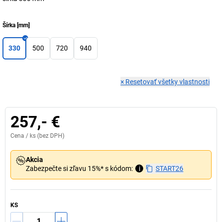
Šírka
[
mm
]
330
500
720
940
×
Resetovať všetky vlastnosti
257,- €
Cena /
ks
(bez DPH)
Akcia
Zabezpečte si zľavu 15%* s kódom:
i
START26
KS