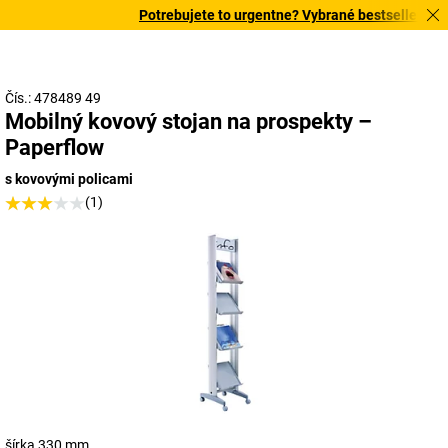
Potrebujete to urgentne? Vybrané bestsellery dor
Čís.: 478489 49
Mobilný kovový stojan na prospekty –
Paperflow
s kovovými policami
(1)
šírka 330 mm