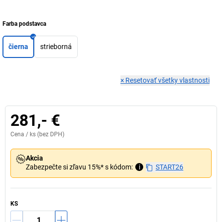
Farba podstavca
čierna
strieborná
×
Resetovať všetky vlastnosti
281,- €
Cena /
ks
(bez DPH)
Akcia
Zabezpečte si zľavu 15%* s kódom:
i
START26
KS