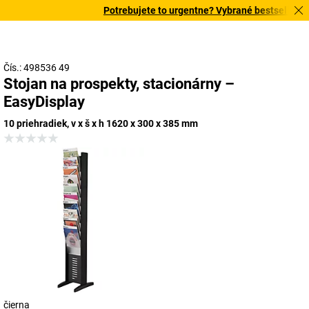
Potrebujete to urgentne? Vybrané bestsellery d
Čís.: 498536 49
Stojan na prospekty, stacionárny –
EasyDisplay
10 priehradiek, v x š x h 1620 x 300 x 385 mm
čierna