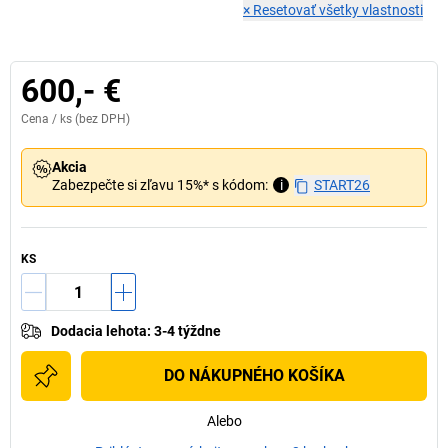
×
Resetovať všetky vlastnosti
600,- €
Cena /
ks
(bez DPH)
Akcia
Zabezpečte si zľavu 15%* s kódom:
i
START26
KS
Dodacia lehota
:
3-4 týždne
DO NÁKUPNÉHO KOŠÍKA
Alebo