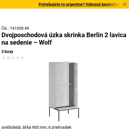
Potrebujete to urgentne? Vybrané bestsellery doru
Čís.: 741600 49
Dvojposchodová úzka skrinka Berlin 2 lavica
na sedenie – Wolf
3 boxy
svetlošedá, šírka 900 mm, 6 priehradiek