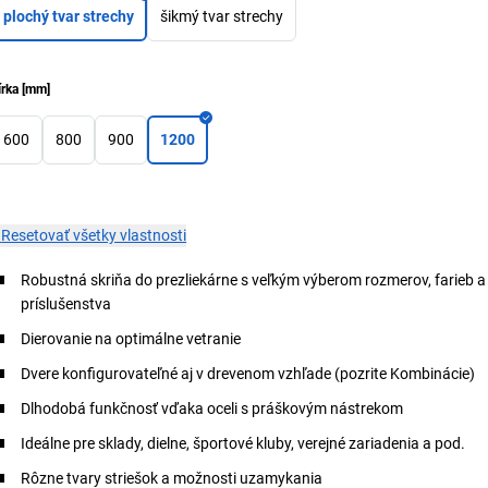
plochý tvar strechy
šikmý tvar strechy
írka
[
mm
]
600
800
900
1200
×
Resetovať všetky vlastnosti
Robustná skriňa do prezliekárne s veľkým výberom rozmerov, farieb a
príslušenstva
Dierovanie na optimálne vetranie
Dvere konfigurovateľné aj v drevenom vzhľade (pozrite Kombinácie)
Dlhodobá funkčnosť vďaka oceli s práškovým nástrekom
Ideálne pre sklady, dielne, športové kluby, verejné zariadenia a pod.
Rôzne tvary striešok a možnosti uzamykania