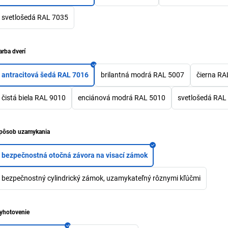
svetlošedá RAL 7035
arba dverí
antracitová šedá RAL 7016
brilantná modrá RAL 5007
čierna RA
čistá biela RAL 9010
enciánová modrá RAL 5010
svetlošedá RAL
pôsob uzamykania
bezpečnostná otočná závora na visací zámok
bezpečnostný cylindrický zámok, uzamykateľný rôznymi kľúčmi
yhotovenie