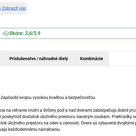
+
Zobraziť viac
Skóre: 2,6/5,9
Príslušenstvo / náhradné diely
Kombinácie
u. Zapôsobí svojou vysokou kvalitou a bezpečnosťou.
cia na vetranie vnútri a štrbiny pod a nad dverami zabezpečujú dobré pr
 poskytnúť dostatok úložného priestoru viacerým osobám. Priehradky s
atok úložného priestoru na odev a cennosti. Dvere sú vybavené dvojitými
olávajú každodennému namáhaniu.