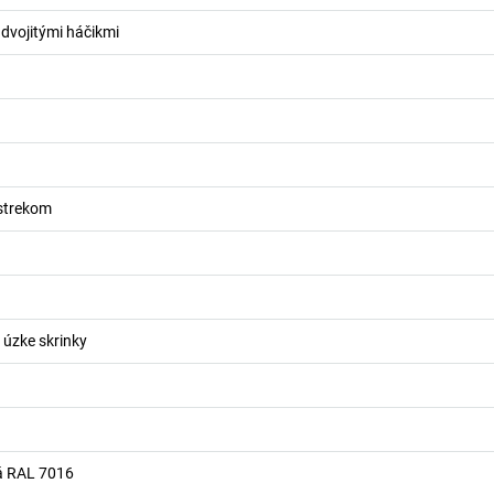
 dvojitými háčikmi
strekom
úzke skrinky
á RAL 7016