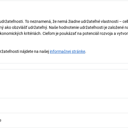
 udržateľnosti. To neznamená, že nemá žiadne udržateľné vlastnosti – ce
naný ako obzvlášť udržateľný. Naše hodnotenie udržateľnosti je založené n
onomických kritériách. Cieľom je poukázať na potenciál rozvoja a vytvor
držateľnosti nájdete na našej
informačnej stránke
.
e