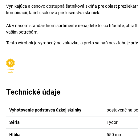
Vynikajúca a cenovo dostupná šatníková skriňa pre oblasť prezliekár
kombinácií, farieb, soklov a príslušenstva skriniek.
Ak v našom štandardnom sortimente nenájdete to, čo hľadáte, obráťt
vašim potrebám.
Tento výrobok je vyrobený na zákazku, a preto sa naň nevzťahuje práv
Technické údaje
Vyhotovenie podstavca úzkej skrinky
postavené na p
Séria
Fydor
Hĺbka
550
mm