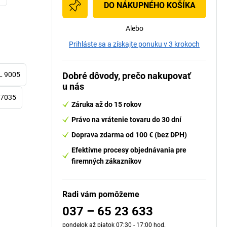
DO NÁKUPNÉHO KOŠÍKA
Alebo
Prihláste sa a získajte ponuku v 3 krokoch
L 9005
Dobré dôvody, prečo nakupovať
u nás
 7035
Záruka až do 15 rokov
Právo na vrátenie tovaru do 30 dní
Doprava zdarma od 100 € (bez DPH)
Efektívne procesy objednávania pre
firemných zákazníkov
Radi vám pomôžeme
037 – 65 23 633
pondelok až piatok 07:30 - 17:00 hod.