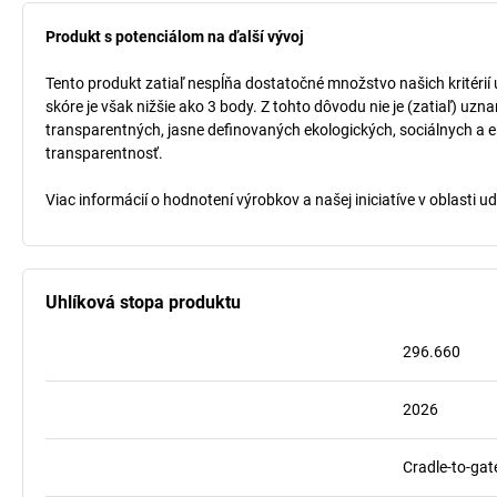
Produkt s potenciálom na ďalší vývoj
Tento produkt zatiaľ nespĺňa dostatočné množstvo našich kritérií
skóre je však nižšie ako 3 body. Z tohto dôvodu nie je (zatiaľ) uz
transparentných, jasne definovaných ekologických, sociálnych a ek
transparentnosť.
Viac informácií o hodnotení výrobkov a našej iniciatíve v oblasti u
Uhlíková stopa produktu
296.660
2026
Cradle-to-gat