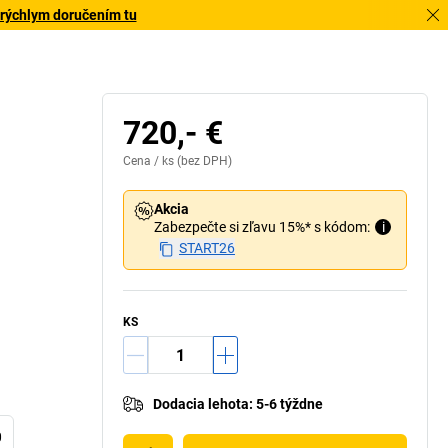
 rýchlym doručením tu
720,- €
Cena /
ks
(bez DPH)
Akcia
Zabezpečte si zľavu 15%* s kódom:
i
START26
KS
Dodacia lehota
:
5-6 týždne
0