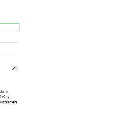
údenie
ú vždy
 pozdĺžnymi