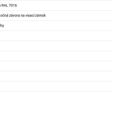
á RAL 7016
očná závora na visací zámok
chy