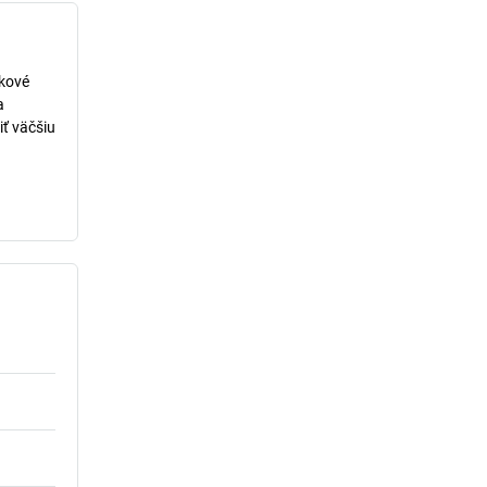
lkové
a
iť väčšiu