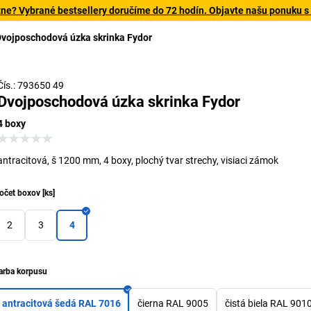
tne? Vybrané bestsellery doručíme do 72 hodín. Objavte našu ponuku s
vojposchodová úzka skrinka Fydor
Čís.: 793650 49
Dvojposchodová úzka skrinka Fydor
4 boxy
antracitová, š 1200 mm, 4 boxy, plochý tvar strechy, visiaci zámok
očet boxov
[
ks
]
2
3
4
arba korpusu
antracitová šedá RAL 7016
čierna RAL 9005
čistá biela RAL 901