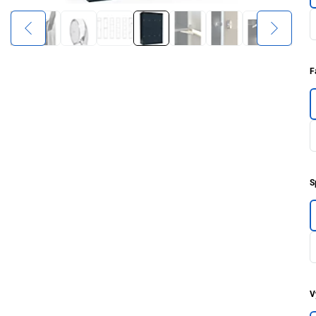
F
S
V