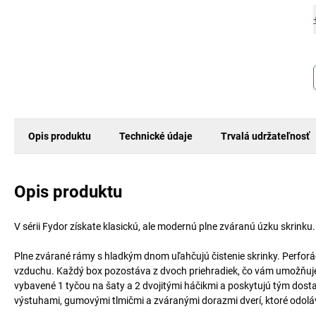
Opis produktu
Technické údaje
Trvalá udržateľnosť
Opis produktu
V sérii Fydor získate klasickú, ale modernú plne zváranú úzku skrink
Plne zvárané rámy s hladkým dnom uľahčujú čistenie skrinky. Perforá
vzduchu. Každý box pozostáva z dvoch priehradiek, čo vám umožňuje
vybavené 1 tyčou na šaty a 2 dvojitými háčikmi a poskytujú tým dost
výstuhami, gumovými tlmičmi a zváranými dorazmi dverí, ktoré od