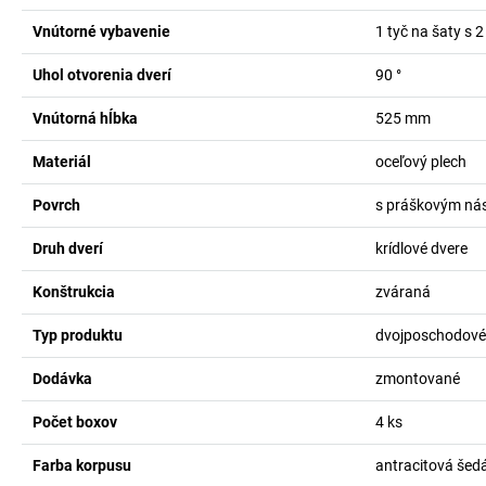
Vnútorné vybavenie
1 tyč na šaty s 2
Uhol otvorenia dverí
90
°
Vnútorná hĺbka
525
mm
Materiál
oceľový plech
Povrch
s práškovým ná
Druh dverí
krídlové dvere
Konštrukcia
zváraná
Typ produktu
dvojposchodové 
Dodávka
zmontované
Počet boxov
4
ks
Farba korpusu
antracitová šed