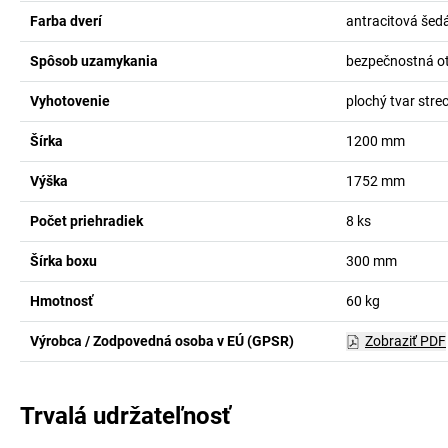
Farba dverí
antracitová šed
Spôsob uzamykania
bezpečnostná ot
Vyhotovenie
plochý tvar stre
Šírka
1200
mm
Výška
1752
mm
Počet priehradiek
8
ks
Šírka boxu
300
mm
Hmotnosť
60
kg
Výrobca / Zodpovedná osoba v EÚ (GPSR)
Zobraziť PDF
Trvalá udržateľnosť