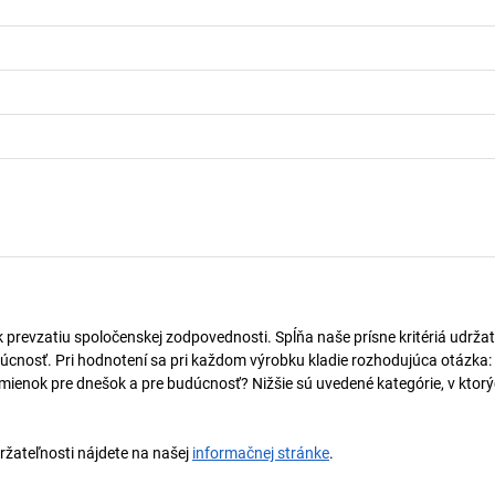
k prevzatiu spoločenskej zodpovednosti. Spĺňa naše prísne kritériá udržat
úcnosť. Pri hodnotení sa pri každom výrobku kladie rozhodujúca otázka:
mienok pre dnešok a pre budúcnosť? Nižšie sú uvedené kategórie, v ktorý
držateľnosti nájdete na našej
informačnej stránke
.