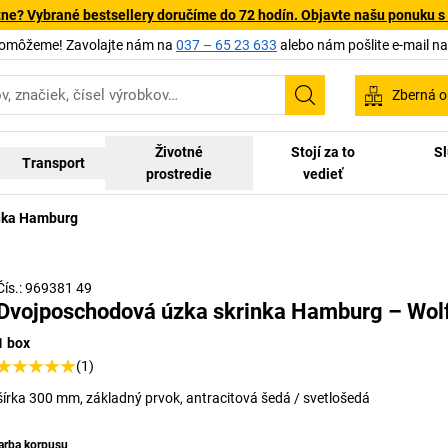
tne? Vybrané bestsellery doručíme do 72 hodín. Objavte našu ponuku s
pomôžeme! Zavolajte nám na
037 – 65 23 633
alebo nám pošlite e-mail n
Zberná o
Vyhľadávanie
Životné
Stojí za to
Sl
Transport
prostredie
vedieť
nka Hamburg
Čís.: 969381 49
Dvojposchodová úzka skrinka Hamburg – Wol
1 box
(1)
šírka 300 mm, základný prvok, antracitová šedá / svetlošedá
arba korpusu