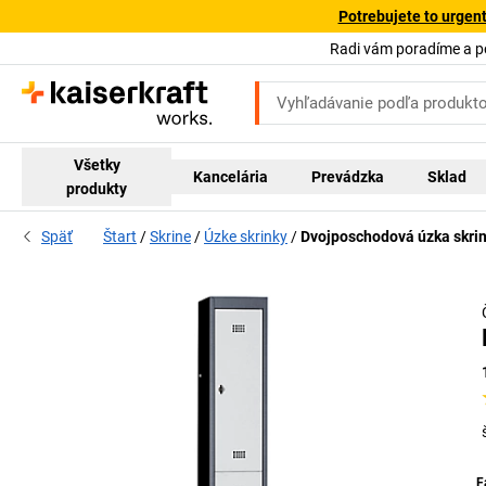
Potrebujete to urgen
Radi vám poradíme a 
Všetky
Kancelária
Prevádzka
Sklad
produkty
Späť
Štart
Skrine
Úzke skrinky
Dvojposchodová úzka skri
F