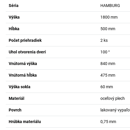
Séria
HAMBURG
Výška
1800
mm
Hĺbka
500
mm
Počet priehradiek
2
ks
Uhol otvorenia dverí
100
°
Vnútorná výška
840
mm
Vnútorná hĺbka
475
mm
Výška sokla
60
mm
Materiál
oceľový plech
Povrch
lakovaný vypaľ
Hrúbka materiálu
0,75
mm