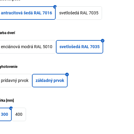
antracitová šedá RAL 7016
svetlošedá RAL 7035
arba dverí
enciánová modrá RAL 5010
svetlošedá RAL 7035
yhotovenie
prídavný prvok
základný prvok
írka
[
mm
]
300
400