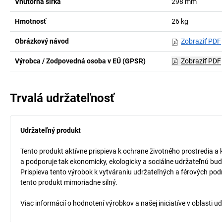
Vnútorná šírka
298
mm
Hmotnosť
26
kg
Obrázkový návod
Zobraziť PDF
Výrobca / Zodpovedná osoba v EÚ (GPSR)
Zobraziť PDF
Trvalá udržateľnosť
Udržateľný produkt
Tento produkt aktívne prispieva k ochrane životného prostredia a 
a podporuje tak ekonomicky, ekologicky a sociálne udržateľnú bud
Prispieva tento výrobok k vytváraniu udržateľných a férových pod
tento produkt mimoriadne silný.
Viac informácií o hodnotení výrobkov a našej iniciatíve v oblasti u