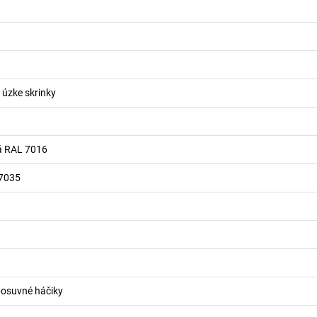
úzke skrinky
á RAL 7016
 7035
 posuvné háčiky