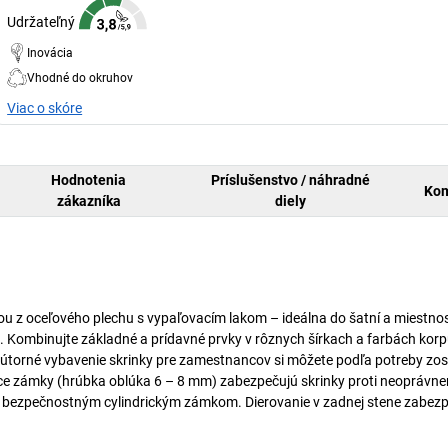
Udržateľný
Inovácia
Vhodné do okruhov
Viac o skóre
Hodnotenia
Príslušenstvo / náhradné
Kom
zákazníka
diely
u z oceľového plechu s vypaľovacím lakom – ideálna do šatní a miestnos
Kombinujte základné a prídavné prvky v rôznych šírkach a farbách kor
 Vnútorné vybavenie skrinky pre zamestnancov si môžete podľa potreby zost
siace zámky (hrúbka oblúka 6 – 8 mm) zabezpečujú skrinky proti neopráv
 s bezpečnostným cylindrickým zámkom. Dierovanie v zadnej stene zabez