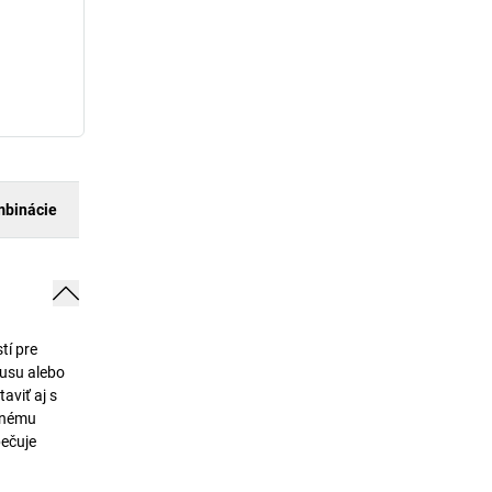
binácie
tí pre
pusu alebo
aviť aj s
nenému
pečuje