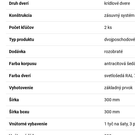
Druh dverí
krídlové dvere
Konštrukcia
zásuvný systém
Počet kľúčov
2
ks
Typ produktu
dvojposchodové 
Dodávka
rozobraté
Farba korpusu
antracitová šed
Farba dverí
svetlošedá RAL
Vyhotovenie
základný prvok
Šírka
300
mm
Šírka boxu
300
mm
Vnútorné vybavenie
1 tyč na šaty, 3