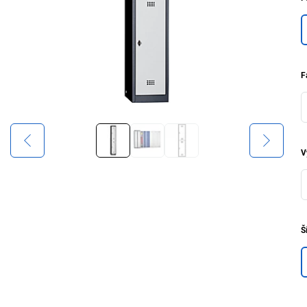
F
V
Š