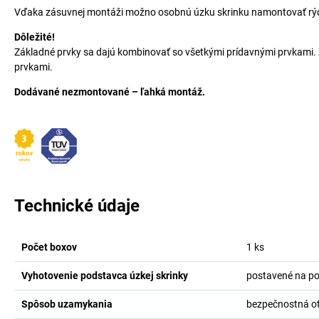
Vďaka zásuvnej montáži možno osobnú úzku skrinku namontovať rýchl
Dôležité!
Základné prvky sa dajú kombinovať so všetkými prídavnými prvkami. 
prvkami.
Dodávané nezmontované – ľahká montáž.
Technické údaje
Počet boxov
1
ks
Vyhotovenie podstavca úzkej skrinky
postavené na p
Spôsob uzamykania
bezpečnostná ot