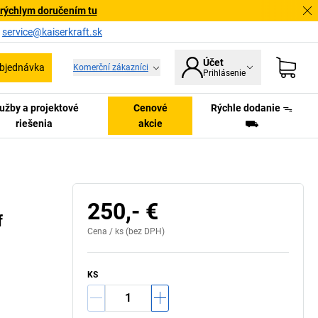
 rýchlym doručením tu
a
service@kaiserkraft.sk
Účet
bjednávka
Komerční zákazníci
Prihlásenie
užby a projektové
Cenové
Rýchle dodanie ᯓ
riešenia
akcie
⛟
250,- €
f
Cena /
ks
(bez DPH)
KS