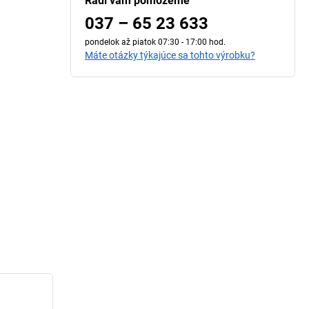
Radi vám pomôžeme
037 – 65 23 633
pondelok až piatok 07:30 - 17:00 hod.
Máte otázky týkajúce sa tohto výrobku?