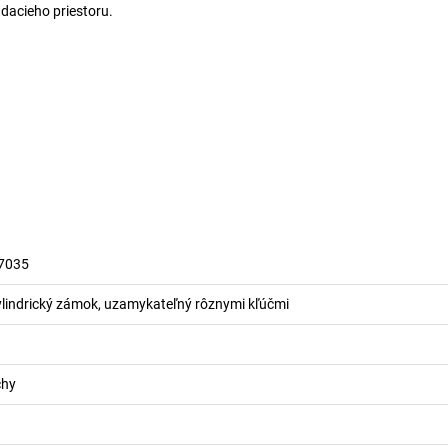
dacieho priestoru.
 7035
lindrický zámok, uzamykateľný rôznymi kľúčmi
chy