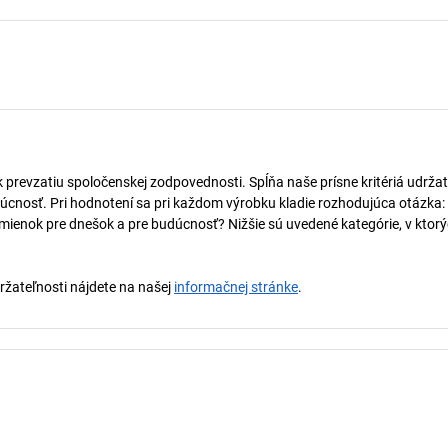
k prevzatiu spoločenskej zodpovednosti. Spĺňa naše prísne kritériá udržat
úcnosť. Pri hodnotení sa pri každom výrobku kladie rozhodujúca otázka:
mienok pre dnešok a pre budúcnosť? Nižšie sú uvedené kategórie, v ktorý
držateľnosti nájdete na našej
informačnej stránke
.