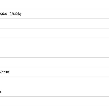
 posuvné háčiky
ovaním
e