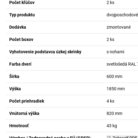
Počet kľúčov
2
ks
Typ produktu
dvojposchodové 
Dodávka
zmontované
Počet boxov
2
ks
Vyhotovenie podstavca úzkej skrinky
s nohami
Farba dverí
svetlošedá RAL
Šírka
600
mm
Výška
1850
mm
Počet priehradiek
4
ks
Vnútorná výška
820
mm
Hmotnosť
43
kg