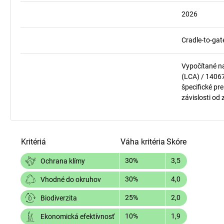
2026
Cradle-to-gat
Vypočítané n
(LCA) / 1406
špecifické pre
závislosti od
Kritériá
Váha kritéria
Skóre
30%
3,5
Ochrana klímy
30%
4,0
Vhodné do okruhov
25%
2,0
Biodiverzita
10%
1,9
Ekonomická efektívnosť