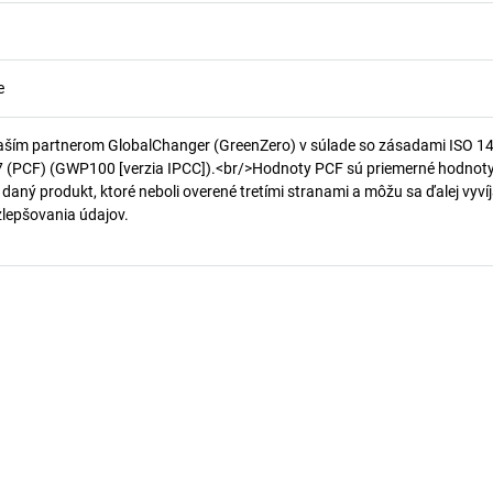
e
aším partnerom GlobalChanger (GreenZero) v súlade so zásadami ISO 1
7 (PCF) (GWP100 [verzia IPCC]).<br/>Hodnoty PCF sú priemerné hodnot
 daný produkt, ktoré neboli overené tretími stranami a môžu sa ďalej vyvíj
 zlepšovania údajov.