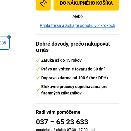
DO NÁKUPNÉHO KOŠÍKA
Alebo
Prihláste sa a získajte ponuku v 3 krokoch
035
Dobré dôvody, prečo nakupovať
u nás
Záruka až do 15 rokov
Právo na vrátenie tovaru do 30 dní
Doprava zdarma od 100 € (bez DPH)
Efektívne procesy objednávania pre
firemných zákazníkov
Radi vám pomôžeme
037 – 65 23 633
pondelok až piatok 07:30 - 17:00 hod.