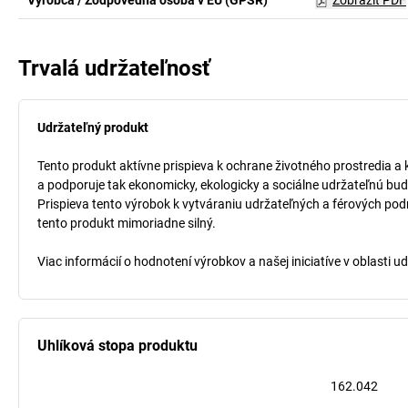
Výrobca / Zodpovedná osoba v EÚ (GPSR)
Zobraziť PDF
Trvalá udržateľnosť
Udržateľný produkt
Tento produkt aktívne prispieva k ochrane životného prostredia a 
a podporuje tak ekonomicky, ekologicky a sociálne udržateľnú bud
Prispieva tento výrobok k vytváraniu udržateľných a férových pod
tento produkt mimoriadne silný.
Viac informácií o hodnotení výrobkov a našej iniciatíve v oblasti u
Uhlíková stopa produktu
162.042