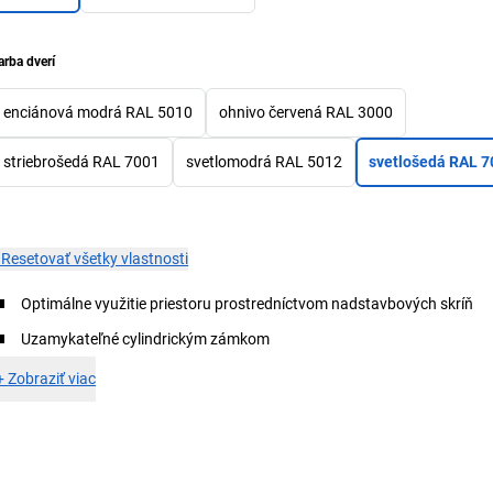
arba dverí
enciánová modrá RAL 5010
ohnivo červená RAL 3000
striebrošedá RAL 7001
svetlomodrá RAL 5012
svetlošedá RAL 7
×
Resetovať všetky vlastnosti
Optimálne využitie priestoru prostredníctvom nadstavbových skríň
Uzamykateľné cylindrickým zámkom
+
Zobraziť viac