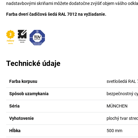
nadstavbovými skriňami môžete dodatočne zvýšiť objem vášho odkla
Farba dverí čadičová šedá RAL 7012 na vyžiadanie.
Technické údaje
Farba korpusu
svetlošedá RAL
Spôsob uzamykania
bezpečnostný cy
Séria
MÜNCHEN
Vyhotovenie
plochý tvar stre
Hĺbka
500
mm