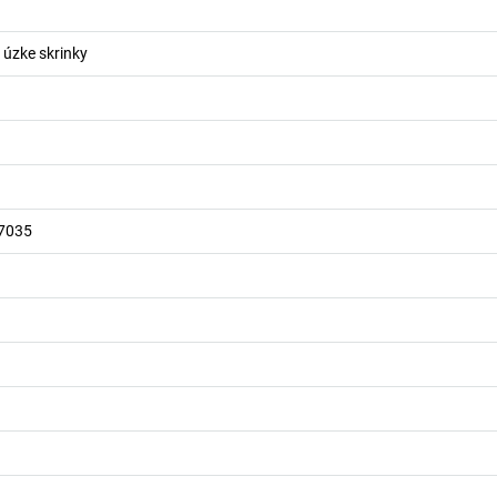
úzke skrinky
 7035