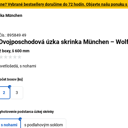
tne? Vybrané bestsellery doručíme do 72 hodín. Objavte našu ponuku s
nka München
Čís.: 895849 49
Dvojposchodová úzka skrinka München – Wol
2 boxy, š 600 mm
svetlošedá, s nohami
očet boxov
[
ks
]
2
3
yhotovenie podstavca úzkej skrinky
s nohami
s podlahovým soklom