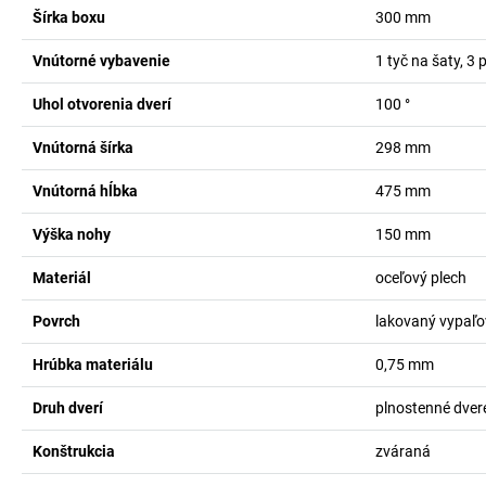
Šírka boxu
300
mm
Vnútorné vybavenie
1 tyč na šaty, 3
Uhol otvorenia dverí
100
°
Vnútorná šírka
298
mm
Vnútorná hĺbka
475
mm
Výška nohy
150
mm
Materiál
oceľový plech
Povrch
lakovaný vypaľ
Hrúbka materiálu
0,75
mm
Druh dverí
plnostenné dver
Konštrukcia
zváraná