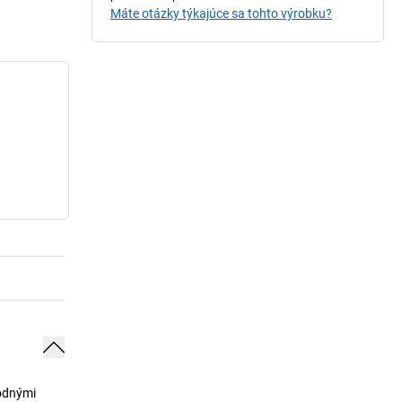
Máte otázky týkajúce sa tohto výrobku?
hodnými