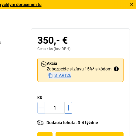
 rýchlym doručením tu
350,- €
f
Cena /
ks
(bez DPH)
Akcia
Zabezpečte si zľavu 15%* s kódom:
i
START26
KS
Dodacia lehota
:
3-4 týždne