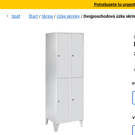
Potrebujete to urgen
Späť
Štart
Skrine
Úzke skrinky
Dvojposchodová úzka skri
P
V