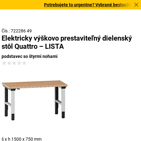
Potrebujete to urgentne? Vybrané bestsellery dor
Čís.: 722286 49
Elektricky výškovo prestaviteľný dielenský
stôl Quattro – LISTA
podstavec so štyrmi nohami
š x h 1500 x 750 mm