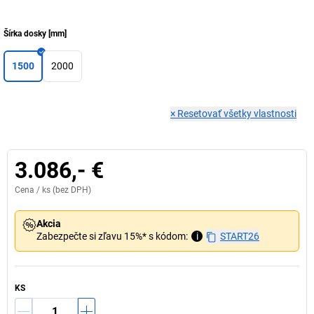
Šírka dosky
[
mm
]
1500
2000
×
Resetovať všetky vlastnosti
3.086,- €
Cena /
ks
(bez DPH)
Akcia
Zabezpečte si zľavu 15%* s kódom:
i
START26
KS