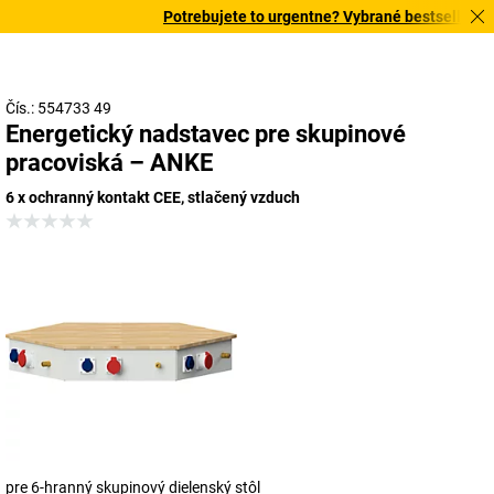
Potrebujete to urgentne? Vybrané bestsellery do
Čís.: 554733 49
Energetický nadstavec pre skupinové
pracoviská – ANKE
6 x ochranný kontakt CEE, stlačený vzduch
pre 6-hranný skupinový dielenský stôl