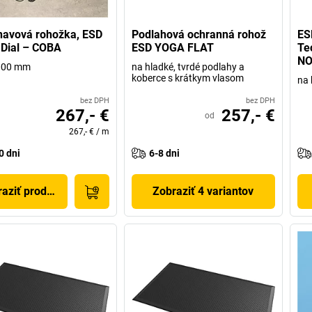
navová rohožka, ESD
Podlahová ochranná rohož
ES
Dial – COBA
ESD YOGA FLAT
Te
NO
1000 mm
na hladké, tvrdé podlahy a
koberce s krátkym vlasom
na 
bez DPH
bez DPH
267,- €
257,- €
od
267,- €
/
m
0 dni
6-8 dni
aziť produkt
Zobraziť 4 variantov