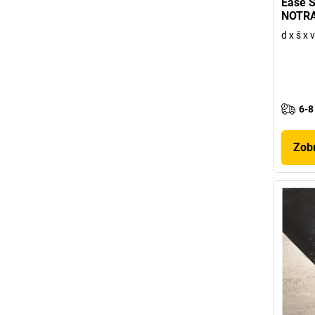
Ease S
NOTR
d x š x
6-8
Zobr