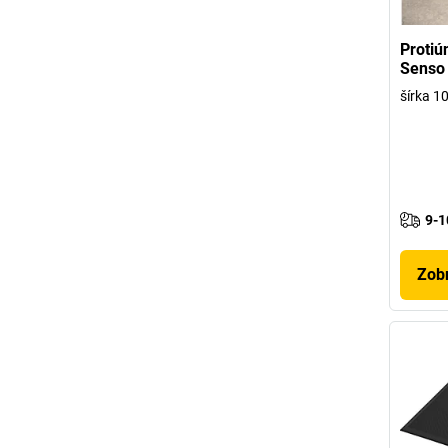
Protiú
Senso 
šírka 
9-1
Zobr