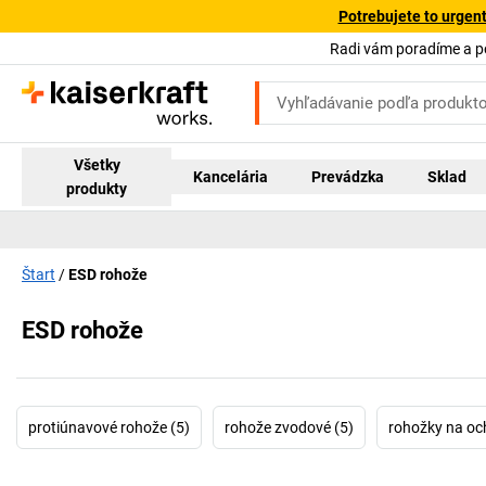
Potrebujete to urgen
Radi vám poradíme a 
Všetky
Kancelária
Prevádzka
Sklad
produkty
Štart
ESD rohože
ESD rohože
protiúnavové rohože (5)
rohože zvodové (5)
rohožky na oc