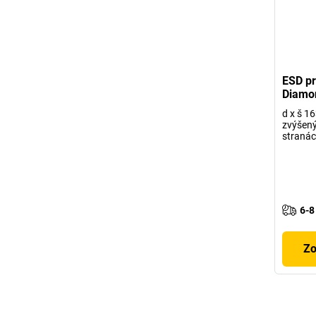
ESD pr
Diamo
d x š 1
zvýšený
straná
6-8
Zo