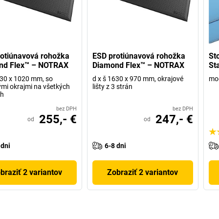
otiúnavová rohožka
ESD protiúnavová rohožka
St
nd Flex™ – NOTRAX
Diamond Flex™ – NOTRAX
St
630 x 1020 mm, so
d x š 1630 x 970 mm, okrajové
mod
mi okrajmi na všetkých
lišty z 3 strán
ch
bez DPH
bez DPH
255,- €
247,- €
od
od
 dni
6-8 dni
braziť 2 variantov
Zobraziť 2 variantov