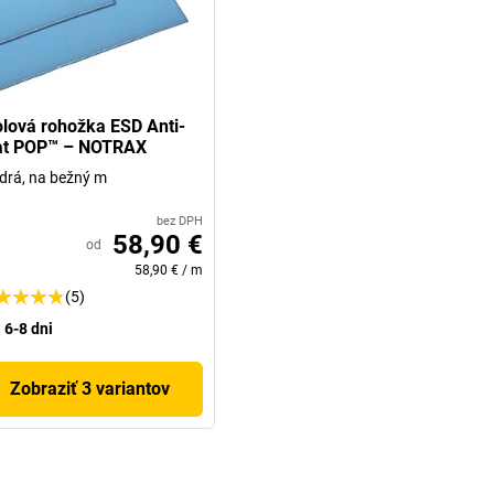
olová rohožka ESD Anti-
at POP™ – NOTRAX
rá, na bežný m
bez DPH
58,90 €
od
58,90 €
/
m
(5)
6-8 dni
Zobraziť 3 variantov