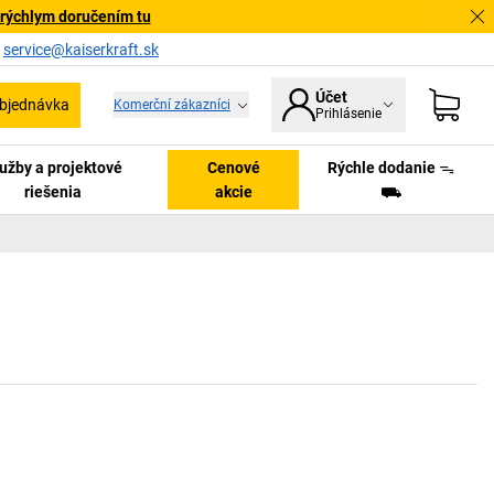
 rýchlym doručením tu
a
service@kaiserkraft.sk
Účet
bjednávka
Komerční zákazníci
Prihlásenie
užby a projektové
Cenové
Rýchle dodanie ᯓ
riešenia
akcie
⛟