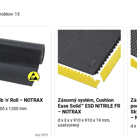
robkov:
15
ib 'n' Roll – NOTRAX
Zásuvný systém, Cushion
Zá
Ease Solid™ ESD NITRILE FR
po
500 x 1200 mm
– NOTRAX
Sk
– 
d x š x v 910 x 910 x 19 mm,
uzatvorený
d x
bez DPH