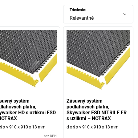
Triedenie:
Relevantné
suvný systém
Zásuvný systém
dlahových platní,
podlahových platní,
ywalker HD s uzlíkmi ESD
Skywalker ESD NITRILE FR
NOTRAX
s uzlíkmi – NOTRAX
 š x v 910 x 910 x 13 mm
d x š x v 910 x 910 x 13 mm
bez DPH