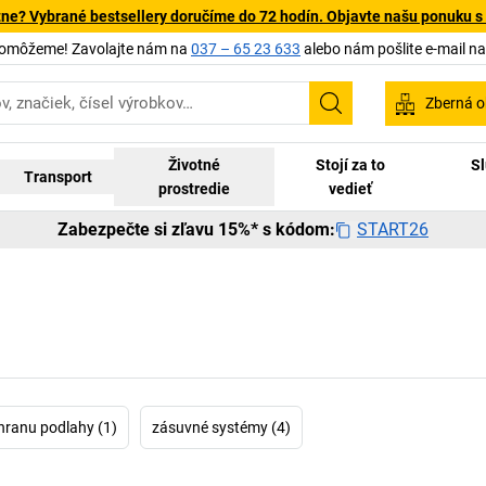
tne? Vybrané bestsellery doručíme do 72 hodín. Objavte našu ponuku s
pomôžeme! Zavolajte nám na
037 – 65 23 633
alebo nám pošlite e-mail n
Zberná o
Vyhľadávanie
Životné
Stojí za to
Sl
Transport
prostredie
vedieť
START26
Zabezpečte si zľavu 15%* s kódom:
hranu podlahy (1)
zásuvné systémy (4)