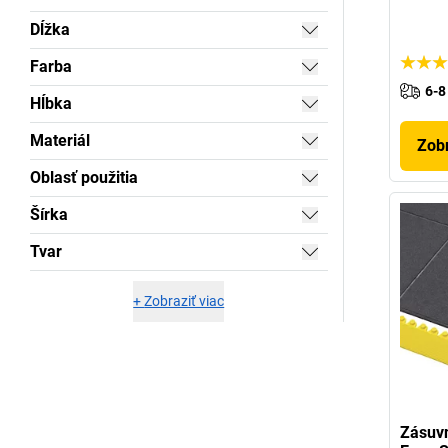
Dĺžka
Farba
6-8
Hĺbka
Materiál
Zobr
Oblasť použitia
Šírka
Tvar
+
Zobraziť viac
Zásuv