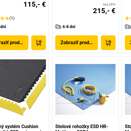
115,- €
bez DPH
215,- €
(1)
 dni
6-8 dni
aziť produkt
Zobraziť produkt
ný systém Cushion
Stolové rohožky ESD HR-
St