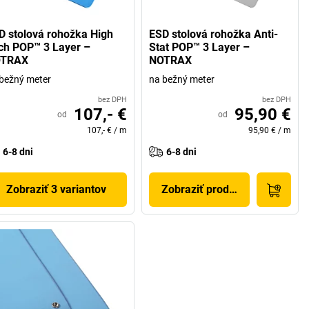
D stolová rohožka High
ESD stolová rohožka Anti-
ch POP™ 3 Layer –
Stat POP™ 3 Layer –
TRAX
NOTRAX
bežný meter
na bežný meter
bez DPH
bez DPH
107,- €
95,90 €
od
od
107,- €
/
m
95,90 €
/
m
6-8 dni
6-8 dni
Zobraziť 3 variantov
Zobraziť produkt