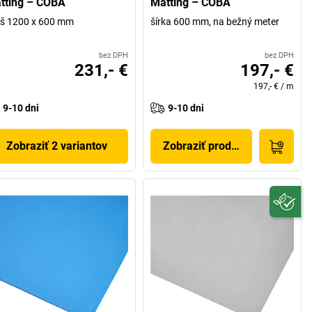
tting – COBA
Matting – COBA
 š 1200 x 600 mm
šírka 600 mm, na bežný meter
bez DPH
bez DPH
231,- €
197,- €
197,- €
/
m
9-10 dni
9-10 dni
Zobraziť 2 variantov
Zobraziť produkt