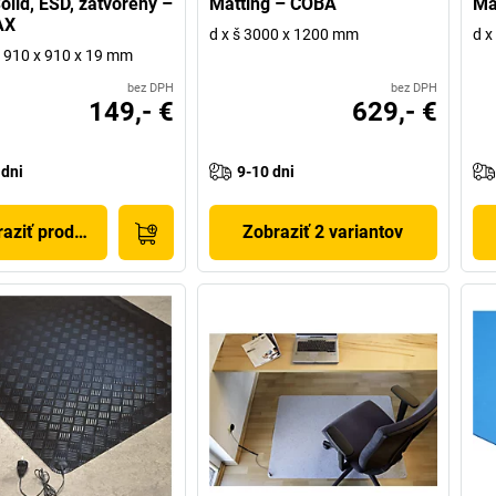
olid, ESD, zatvorený –
Matting – COBA
Ma
AX
d x š 3000 x 1200 mm
d x
 v 910 x 910 x 19 mm
bez DPH
bez DPH
149,- €
629,- €
 dni
9-10 dni
aziť produkt
Zobraziť 2 variantov