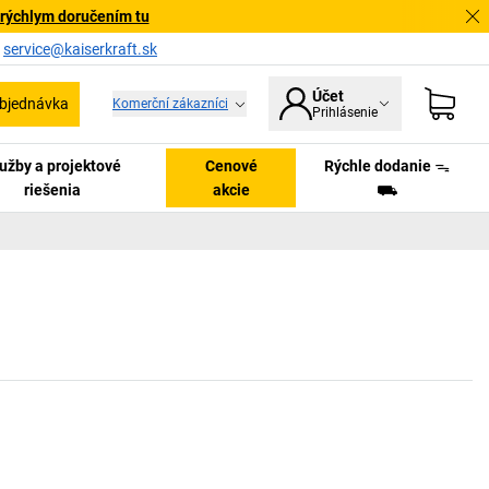
 rýchlym doručením tu
a
service@kaiserkraft.sk
Účet
bjednávka
Komerční zákazníci
Prihlásenie
užby a projektové
Cenové
Rýchle dodanie ᯓ
riešenia
akcie
⛟