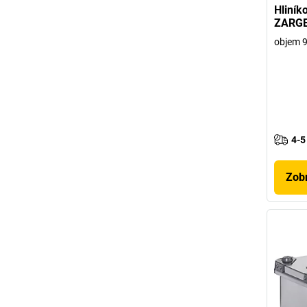
Hliník
ZARG
objem 9
4-5
Zobr