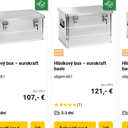
ový box – eurokraft
Hliníkový box – eurokraft
Hl
basic
ba
8 l
objem 68 l
obj
bez DPH
121,- €
bez DPH
107,- €
(1)
 dni
2-3 dni