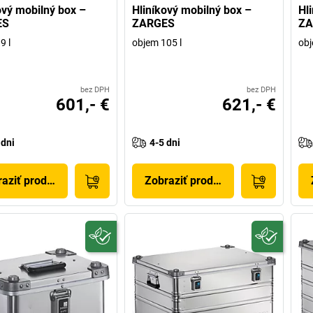
ový mobilný box –
Hliníkový mobilný box –
Hl
ES
ZARGES
ZA
9 l
objem 105 l
obj
bez DPH
bez DPH
601,- €
621,- €
 dni
4-5 dni
aziť produkt
Zobraziť produkt