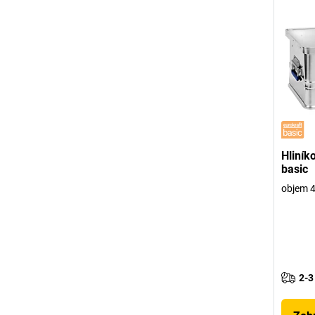
Hliník
basic
objem 4
2-3