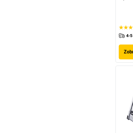
4-5
Zobr