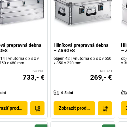
ová prepravná debna
Hliníková prepravná debna
Hl
GES
– ZARGES
– 
4 l, vnútorná d x š x v
objem 42 l, vnútorná d x š x v 550
obj
 750 x 480 mm
x 350 x 220 mm
x 3
bez DPH
bez DPH
733,- €
269,- €
 dni
4-5 dni
aziť produkt
Zobraziť produkt