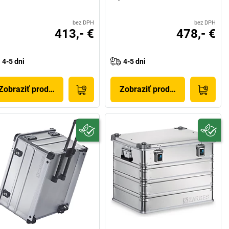
bez DPH
bez DPH
413,- €
478,- €
4-5 dni
4-5 dni
Zobraziť produkt
Zobraziť produkt