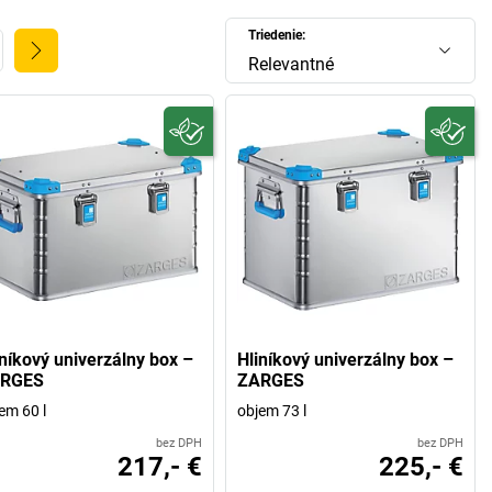
Triedenie:
Relevantné
iníkový univerzálny box –
Hliníkový univerzálny box –
RGES
ZARGES
em 60 l
objem 73 l
bez DPH
bez DPH
217,- €
225,- €