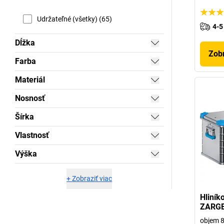
Udržateľné (všetky) (65)
4-5
Dĺžka
Zobr
Farba
Materiál
Nosnosť
Šírka
Vlastnosť
Výška
+
Zobraziť viac
Hliník
ZARG
objem 8