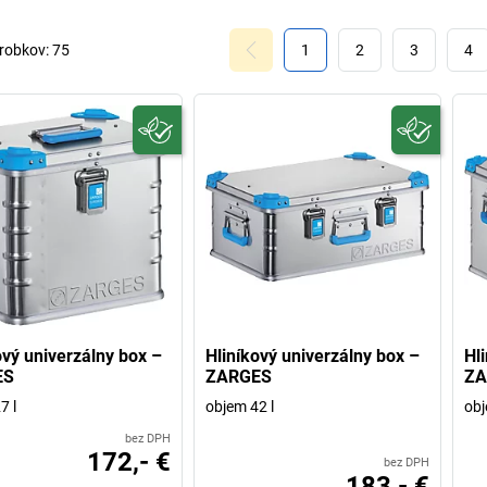
robkov:
75
1
2
3
4
ový univerzálny box –
Hliníkový univerzálny box –
Hl
ES
ZARGES
ZA
7 l
objem 42 l
obj
bez DPH
172,- €
bez DPH
183,- €