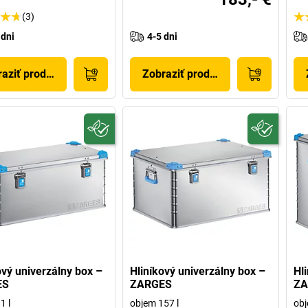
(3)
 dni
4-5 dni
aziť produkt
Zobraziť produkt
ový univerzálny box –
Hliníkový univerzálny box –
Hl
ES
ZARGES
ZA
1 l
objem 157 l
obj