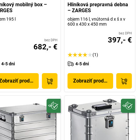
iníkový mobilný box –
Hliníková prepravná debna
RGES
– ZARGES
em 195 l
objem 116 l, vnútorná d x š x v
600 x 430 x 450 mm
bez DPH
397,- €
bez DPH
682,- €
(1)
4-5 dni
4-5 dni
Zobraziť produkt
Zobraziť produkt