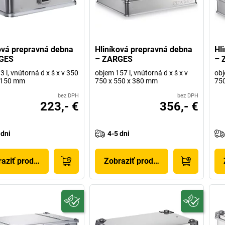
ová prepravná debna
Hliníková prepravná debna
Hl
GES
– ZARGES
– 
 l, vnútorná d x š x v 350
objem 157 l, vnútorná d x š x v
obj
x 150 mm
750 x 550 x 380 mm
750
bez DPH
bez DPH
223,- €
356,- €
 dni
4-5 dni
aziť produkt
Zobraziť produkt