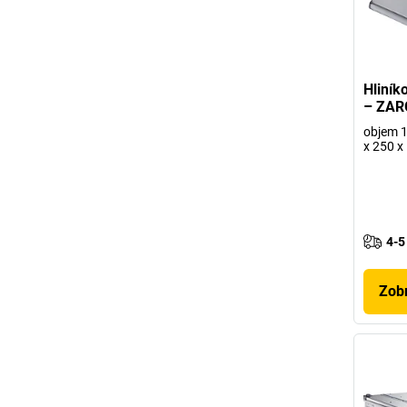
Hliník
– ZAR
objem 13
x 250 
4-5
Zobr