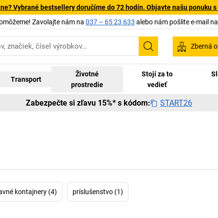
tne? Vybrané bestsellery doručíme do 72 hodín. Objavte našu ponuku s
pomôžeme! Zavolajte nám na
037 – 65 23 633
alebo nám pošlite e-mail n
Zberná o
Vyhľadávanie
Životné
Stojí za to
Sl
Transport
prostredie
vedieť
START26
Zabezpečte si zľavu 15%* s kódom:
avné kontajnery (4)
príslušenstvo (1)