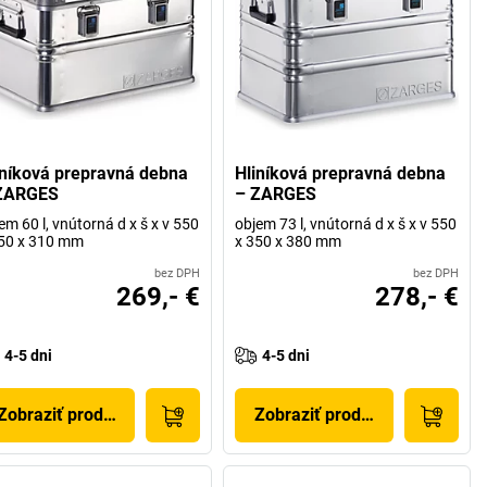
iníková prepravná debna
Hliníková prepravná debna
ZARGES
– ZARGES
em 60 l, vnútorná d x š x v 550
objem 73 l, vnútorná d x š x v 550
50 x 310 mm
x 350 x 380 mm
bez DPH
bez DPH
269,- €
278,- €
4-5 dni
4-5 dni
Zobraziť produkt
Zobraziť produkt