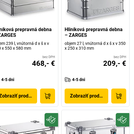
iníková prepravná debna
Hliníková prepravná debna
ZARGES
– ZARGES
em 239 l, vnútorná d x š x v
objem 27 l, vnútorná d x š x v 350
 x 550 x 580 mm
x 250 x 310 mm
bez DPH
bez DPH
468,- €
209,- €
4-5 dni
4-5 dni
Zobraziť produkt
Zobraziť produkt