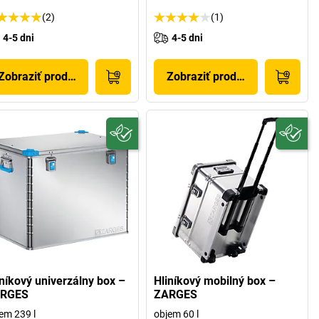
(2)
(1)
4-5 dni
4-5 dni
Zobraziť produkt
Zobraziť produkt
iníkový univerzálny box –
Hliníkový mobilný box –
RGES
ZARGES
em 239 l
objem 60 l