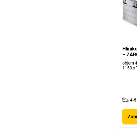
Hliník
– ZAR
objem 41
1150 x
4-5
Zobr