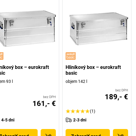
iníkový box – eurokraft
Hliníkový box – eurokraft
sic
basic
em 93 l
objem 142 l
bez DPH
189,- €
bez DPH
161,- €
(1)
4-5 dni
2-3 dni