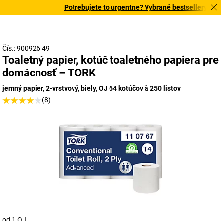
Potrebujete to urgentne? Vybrané bestsellery doruč
Čís.: 900926 49
Toaletný papier, kotúč toaletného papiera pre
domácnosť – TORK
jemný papier, 2-vrstvový, biely, OJ 64 kotúčov à 250 listov
(8)
od 1 OJ