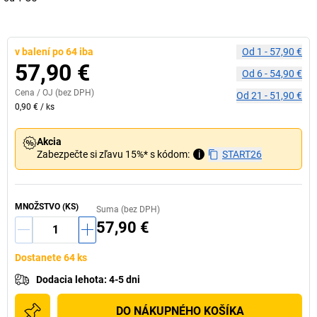
v balení po 64 iba
Od
1
-
57,90 €
57,90 €
Od
6
-
54,90 €
Cena /
OJ
(bez DPH)
Od
21
-
51,90 €
0,90 €
/
ks
Akcia
Zabezpečte si zľavu 15%* s kódom:
i
START26
MNOŽSTVO (KS)
Suma (bez DPH)
57,90 €
Dostanete 64 ks
Dodacia lehota
:
4-5 dni
DO NÁKUPNÉHO KOŠÍKA