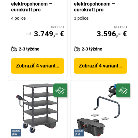
elektropohonom –
elektropohonom –
eurokraft pro
eurokraft pro
4 police
3 police
bez DPH
bez DPH
3.749,- €
3.596,- €
od
2-3 týždne
2-3 týždne
Zobraziť 4 variantov
Zobraziť 4 variantov