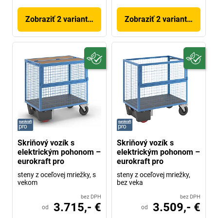
Zobraziť 2 variantov
Zobraziť 2 variantov
Skriňový vozík s
Skriňový vozík s
elektrickým pohonom –
elektrickým pohonom –
eurokraft pro
eurokraft pro
steny z oceľovej mriežky, s
steny z oceľovej mriežky,
vekom
bez veka
bez DPH
bez DPH
3.715,- €
3.509,- €
od
od