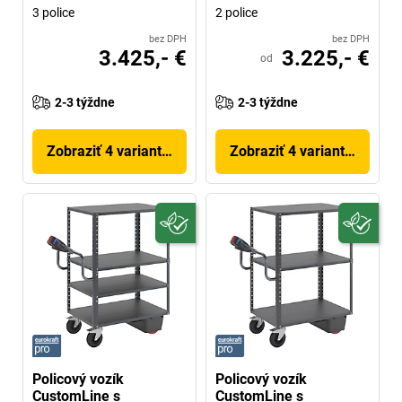
3 police
2 police
bez DPH
bez DPH
3.425,- €
3.225,- €
od
2-3 týždne
2-3 týždne
Zobraziť 4 variantov
Zobraziť 4 variantov
Policový vozík
Policový vozík
CustomLine s
CustomLine s