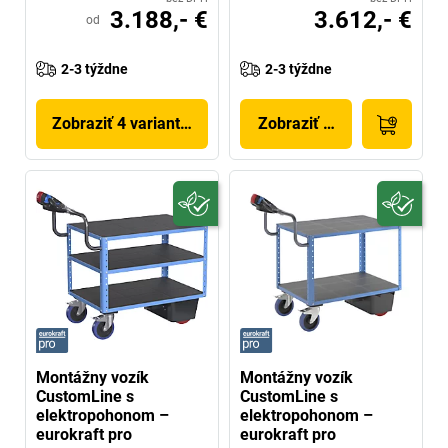
3.188,- €
3.612,- €
od
2-3 týždne
2-3 týždne
Zobraziť 4 variantov
Zobraziť produkt
Montážny vozík
Montážny vozík
CustomLine s
CustomLine s
elektropohonom –
elektropohonom –
eurokraft pro
eurokraft pro