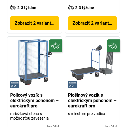
2-3 týždne
2-3 týždne
Zobraziť 2 variantov
Zobraziť 2 variantov
Policový vozík s
Plošinový vozík s
elektrickým pohonom –
elektrickým pohonom –
eurokraft pro
eurokraft pro
mriežková stena s
s miestom pre vodiča
možnosťou zavesenia
bez DPH
bez DPH