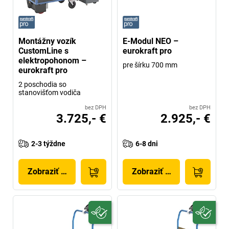
Montážny vozík
E-Modul NEO –
CustomLine s
eurokraft pro
elektropohonom –
pre šírku 700 mm
eurokraft pro
2 poschodia so
stanovišťom vodiča
bez DPH
bez DPH
3.725,- €
2.925,- €
2-3 týždne
6-8 dni
Zobraziť produkt
Zobraziť produkt