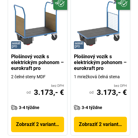
Plošinový vozík s
Plošinový vozík s
elektrickým pohonom –
elektrickým pohonom –
eurokraft pro
eurokraft pro
2 čelné steny MDF
1 mriežková čelná stena
bez DPH
bez DPH
3.173,- €
3.173,- €
od
od
3-4 týždne
3-4 týždne
Zobraziť 2 variantov
Zobraziť 2 variantov