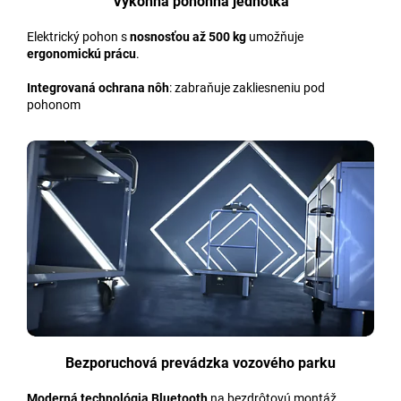
Výkonná pohonná jednotka
Elektrický pohon s
nosnosťou až 500 kg
umožňuje
ergonomickú prácu
.
Integrovaná ochrana nôh
: zabraňuje zakliesneniu pod
pohonom
Bezporuchová prevádzka vozového parku
Moderná technológia Bluetooth
na bezdrôtovú montáž