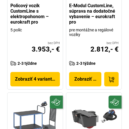
Policový vozík
E-Modul CustomLine,
CustomLine s
súprava na dodatočné
elektropohonom –
vybavenie – eurokraft
eurokraft pro
pro
5 políc
pre montážne a regálové
vozíky
bez DPH
bez DPH
3.953,- €
2.812,- €
2-3 týždne
2-3 týždne
Zobraziť 4 variantov
Zobraziť produkt