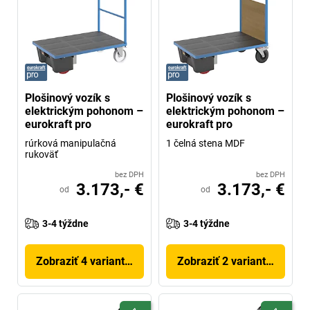
Plošinový vozík s
Plošinový vozík s
elektrickým pohonom –
elektrickým pohonom –
eurokraft pro
eurokraft pro
rúrková manipulačná
1 čelná stena MDF
rukoväť
bez DPH
bez DPH
3.173,- €
3.173,- €
od
od
3-4 týždne
3-4 týždne
Zobraziť 4 variantov
Zobraziť 2 variantov