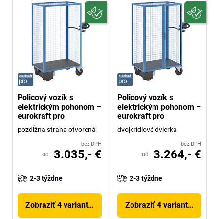
Policový vozík s
Policový vozík s
elektrickým pohonom –
elektrickým pohonom –
eurokraft pro
eurokraft pro
pozdĺžna strana otvorená
dvojkrídlové dvierka
bez DPH
bez DPH
3.035,- €
3.264,- €
od
od
2-3 týždne
2-3 týždne
Zobraziť 4 variantov
Zobraziť 4 variantov