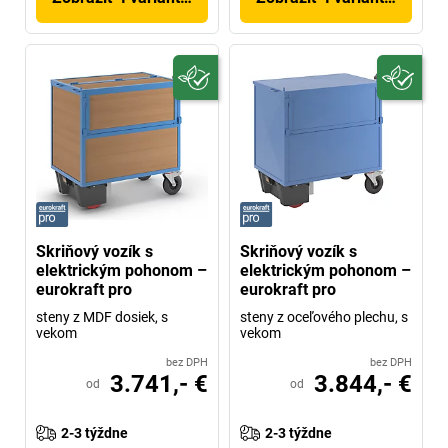
Skriňový vozík s
Skriňový vozík s
elektrickým pohonom –
elektrickým pohonom –
eurokraft pro
eurokraft pro
steny z MDF dosiek, s
steny z oceľového plechu, s
vekom
vekom
bez DPH
bez DPH
3.741,- €
3.844,- €
od
od
2-3 týždne
2-3 týždne