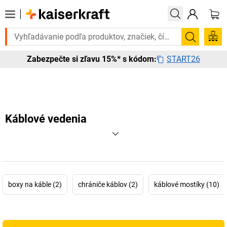
Potrebujete to urgentne? Vybrané bestsellery doručíme do 72 
Vyhľadá
START26
Zabezpečte si zľavu 15%* s kódom:
Káblové vedenia
boxy na káble (2)
chrániče káblov (2)
káblové mostíky (10)