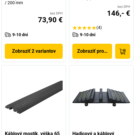
/ 200 mm
bez DPH
146,- €
bez DPH
73,90 €
(4)
9-10 dni
9-10 dni
Zobraziť 2 variantov
Zobraziť produkt
Káblový mostík, výška 65
Hadicový a káblový