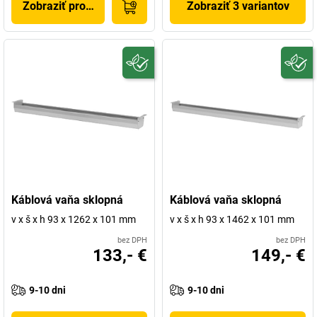
Zobraziť produkt
Zobraziť 3 variantov
Káblová vaňa sklopná
Káblová vaňa sklopná
v x š x h 93 x 1262 x 101 mm
v x š x h 93 x 1462 x 101 mm
bez DPH
bez DPH
133,- €
149,- €
9-10 dni
9-10 dni