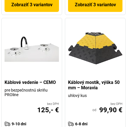
Zobraziť 3 variantov
Zobraziť 3 variantov
Káblové vedenie – CEMO
Káblový mostík, výška 50
mm – Moravia
pre bezpečnostnú skriňu
PROline
uhlový kus
bez DPH
bez DPH
125,- €
99,90 €
od
9-10 dni
6-8 dni