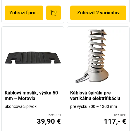
Zobraziť produkt
Zobraziť 2 variantov
Káblový mostík, výška 50
Káblová špirála pre
mm – Moravia
vertikálnu elektrifikáciu
ukončovací prvok
pre výšku 700 – 1300 mm
bez DPH
bez DPH
39,90 €
117,- €