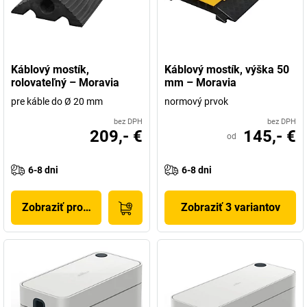
Káblový mostík,
Káblový mostík, výška 50
rolovateľný – Moravia
mm – Moravia
pre káble do Ø 20 mm
normový prvok
bez DPH
bez DPH
209,- €
145,- €
od
6-8 dni
6-8 dni
Zobraziť produkt
Zobraziť 3 variantov