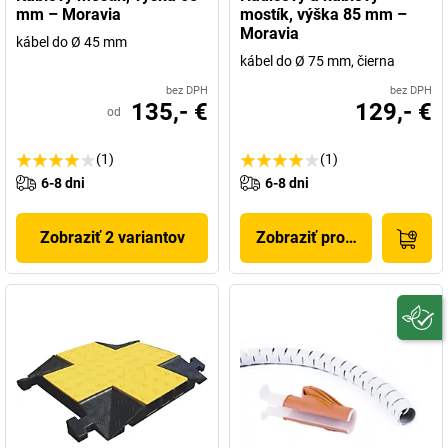
mm – Moravia
mostík, výška 85 mm –
Moravia
kábel do Ø 45 mm
kábel do Ø 75 mm, čierna
bez DPH
bez DPH
135,- €
129,- €
od
(1)
(1)
6-8 dni
6-8 dni
Zobraziť 2 variantov
Zobraziť produkt