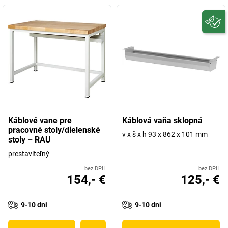
Káblové vane pre
Káblová vaňa sklopná
pracovné stoly/dielenské
v x š x h 93 x 862 x 101 mm
stoly – RAU
prestaviteľný
bez DPH
bez DPH
154,- €
125,- €
9-10 dni
9-10 dni