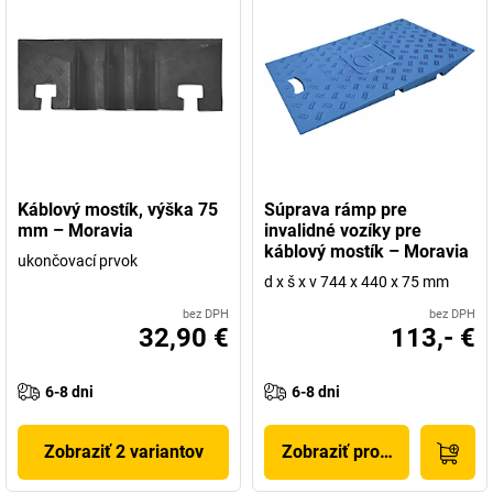
Káblový mostík, výška 75
Súprava rámp pre
mm – Moravia
invalidné vozíky pre
káblový mostík – Moravia
ukončovací prvok
d x š x v 744 x 440 x 75 mm
bez DPH
bez DPH
32,90 €
113,- €
6-8 dni
6-8 dni
Zobraziť 2 variantov
Zobraziť produkt