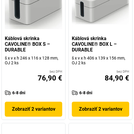
Káblová skrinka
Káblová skrinka
CAVOLINE® BOX S –
CAVOLINE® BOX L –
DURABLE
DURABLE
š x v x h 246 x 116 x 128 mm,
š x v x h 406 x 139 x 156 mm,
OJ 2 ks
OJ 2 ks
bez DPH
bez DPH
76,90 €
84,90 €
6-8 dni
6-8 dni
Zobraziť 2 variantov
Zobraziť 2 variantov