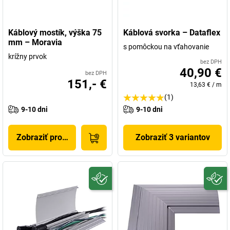
Káblový mostík, výška 75
Káblová svorka – Dataflex
mm – Moravia
s pomôckou na vťahovanie
krížny prvok
bez DPH
40,90 €
bez DPH
151,- €
13,63 €
/
m
(1)
9-10 dni
9-10 dni
Zobraziť produkt
Zobraziť 3 variantov