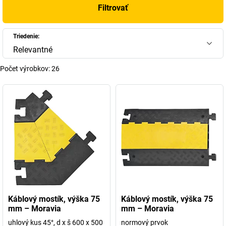
Filtrovať
Triedenie:
Relevantné
Počet výrobkov:
26
Káblový mostík, výška 75
Káblový mostík, výška 75
mm – Moravia
mm – Moravia
uhlový kus 45°, d x š 600 x 500
normový prvok