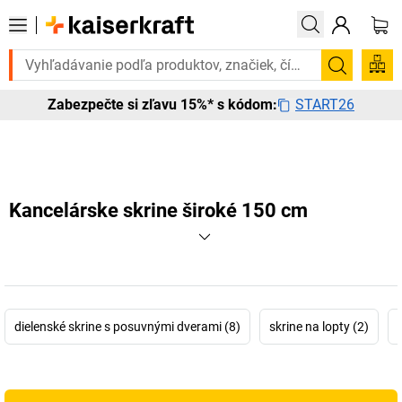
Potrebujete to urgentne? Vybrané bestsellery doručíme do 72 hodín
Vyhľadá
START26
Zabezpečte si zľavu 15%* s kódom:
Kancelárske skrine široké 150 cm
dielenské skrine s posuvnými dverami (8)
skrine na lopty (2)