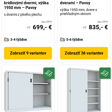
krídlovými dvermi, výška
dverami – Pavoy
1950 mm – Pavoy
výška 1950 mm, dvere s
priehľadným oknom
s dvermi z plného plechu
bez DPH
bez DPH
699,- €
835,- €
od
od
3-4 týždne
5-6 týždne
Zobraziť 9 variantov
Zobraziť 36 variantov