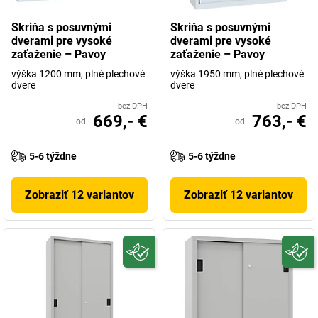
Skriňa s posuvnými
Skriňa s posuvnými
dverami pre vysoké
dverami pre vysoké
zaťaženie – Pavoy
zaťaženie – Pavoy
výška 1200 mm, plné plechové
výška 1950 mm, plné plechové
dvere
dvere
bez DPH
bez DPH
669,- €
763,- €
od
od
5-6 týždne
5-6 týždne
Zobraziť 12 variantov
Zobraziť 12 variantov