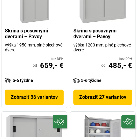
Skriňa s posuvnými
Skriňa s posuvnými
dverami – Pavoy
dverami – Pavoy
výška 1950 mm, plné plechové
výška 1200 mm, plné plechové
dvere
dvere
bez DPH
bez DPH
659,- €
485,- €
od
od
5-6 týždne
5-6 týždne
Zobraziť 36 variantov
Zobraziť 27 variantov