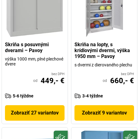
Skriňa s posuvnými
Skriňa na lopty, s
dverami – Pavoy
krídlovými dvermi, výška
1950 mm – Pavoy
výška 1000 mm, plné plechové
dvere
s dvermi z dierovaného plechu
bez DPH
bez DPH
449,- €
660,- €
od
od
5-6 týždne
3-4 týždne
Zobraziť 27 variantov
Zobraziť 9 variantov