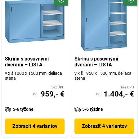
Skriňa s posuvnými
Skriňa s posuvnými
dverami – LISTA
dverami – LISTA
v x š 1000 x 1500 mm, deliaca
v x š 1950 x 1500 mm, deliaca
stena
stena
bez DPH
bez DPH
959,- €
1.404,- €
od
od
5-6 týždne
5-6 týždne
Zobraziť 4 variantov
Zobraziť 4 variantov