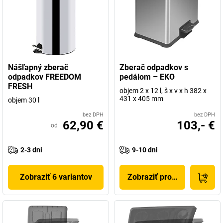
Nášľapný zberač
Zberač odpadkov s
odpadkov FREEDOM
pedálom – EKO
FRESH
objem 2 x 12 l, š x v x h 382 x
431 x 405 mm
objem 30 l
bez DPH
bez DPH
62,90 €
103,- €
od
2-3 dni
9-10 dni
Zobraziť 6 variantov
Zobraziť produkt