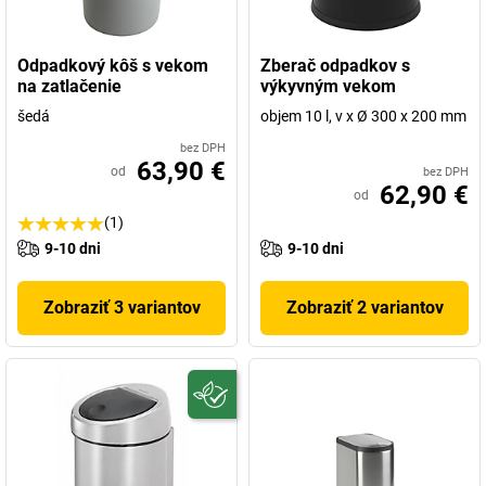
Odpadkový kôš s vekom
Zberač odpadkov s
na zatlačenie
výkyvným vekom
šedá
objem 10 l, v x Ø 300 x 200 mm
bez DPH
63,90 €
od
bez DPH
62,90 €
od
(1)
9-10 dni
9-10 dni
Zobraziť 3 variantov
Zobraziť 2 variantov