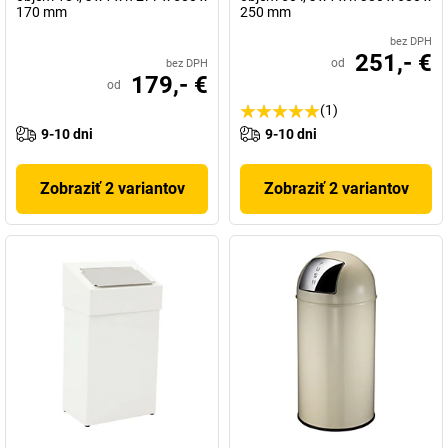
170 mm
250 mm
bez DPH
251,- €
od
bez DPH
179,- €
od
(1)
9-10 dni
9-10 dni
Zobraziť 2 variantov
Zobraziť 2 variantov