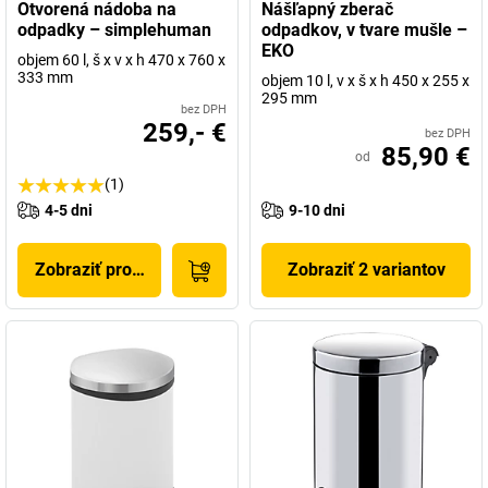
Otvorená nádoba na
Nášľapný zberač
odpadky – simplehuman
odpadkov, v tvare mušle –
EKO
objem 60 l, š x v x h 470 x 760 x
333 mm
objem 10 l, v x š x h 450 x 255 x
295 mm
bez DPH
259,- €
bez DPH
85,90 €
od
(1)
4-5 dni
9-10 dni
Zobraziť produkt
Zobraziť 2 variantov