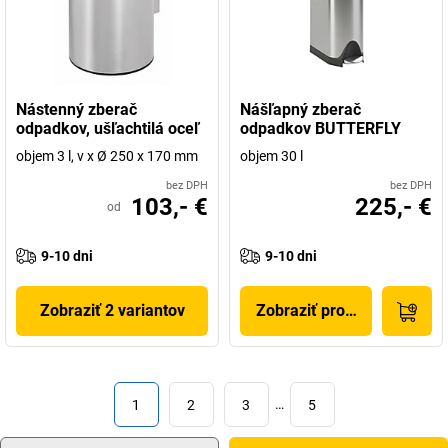
Nástenný zberač
Nášľapný zberač
odpadkov, ušľachtilá oceľ
odpadkov BUTTERFLY
objem 3 l, v x Ø 250 x 170 mm
objem 30 l
bez DPH
bez DPH
103,- €
225,- €
od
9-10 dni
9-10 dni
Zobraziť 2 variantov
Zobraziť produkt
1
2
3
…
5