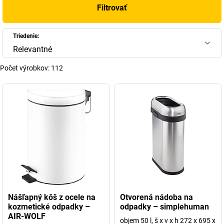
Filtrovať
Triedenie:
Relevantné
Počet výrobkov:
112
Nášľapný kôš z ocele na
Otvorená nádoba na
kozmetické odpadky –
odpadky – simplehuman
AIR-WOLF
objem 50 l, š x v x h 272 x 695 x