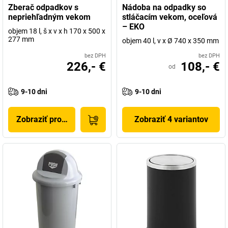
Zberač odpadkov s
Nádoba na odpadky so
nepriehľadným vekom
stláčacím vekom, oceľová
– EKO
objem 18 l, š x v x h 170 x 500 x
277 mm
objem 40 l, v x Ø 740 x 350 mm
bez DPH
bez DPH
226,- €
108,- €
od
9-10 dni
9-10 dni
Zobraziť produkt
Zobraziť 4 variantov