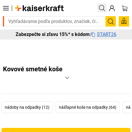
ete to urgentne? Vybrané bestsellery doručíme do 72 hodín. Objavte n
Vyhľadá
START26
Zabezpečte si zľavu 15%* s kódom:
Kovové smetné koše
nádoby na odpadky (12)
nášľapné koše na odpadky (64)
nás