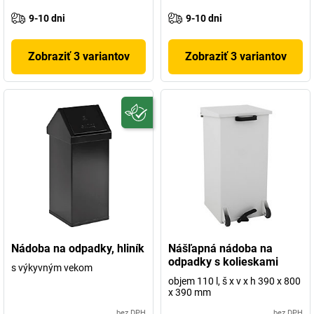
9-10 dni
9-10 dni
Zobraziť 3 variantov
Zobraziť 3 variantov
Nádoba na odpadky, hliník
Nášľapná nádoba na
odpadky s kolieskami
s výkyvným vekom
objem 110 l, š x v x h 390 x 800
x 390 mm
bez DPH
bez DPH