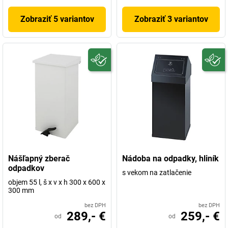
Zobraziť 5 variantov
Zobraziť 3 variantov
Nášľapný zberač
Nádoba na odpadky, hliník
odpadkov
s vekom na zatlačenie
objem 55 l, š x v x h 300 x 600 x
300 mm
bez DPH
bez DPH
289,- €
259,- €
od
od