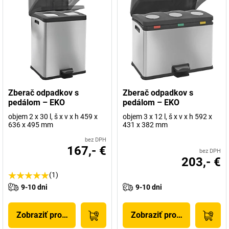
Zberač odpadkov s
Zberač odpadkov s
pedálom – EKO
pedálom – EKO
objem 2 x 30 l, š x v x h 459 x
objem 3 x 12 l, š x v x h 592 x
636 x 495 mm
431 x 382 mm
bez DPH
167,- €
bez DPH
203,- €
(1)
9-10 dni
9-10 dni
Zobraziť produkt
Zobraziť produkt