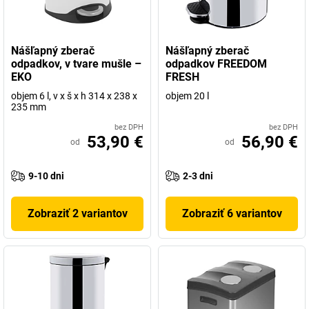
Nášľapný zberač
Nášľapný zberač
odpadkov, v tvare mušle –
odpadkov FREEDOM
EKO
FRESH
objem 6 l, v x š x h 314 x 238 x
objem 20 l
235 mm
bez DPH
bez DPH
53,90 €
56,90 €
od
od
9-10 dni
2-3 dni
Zobraziť 2 variantov
Zobraziť 6 variantov