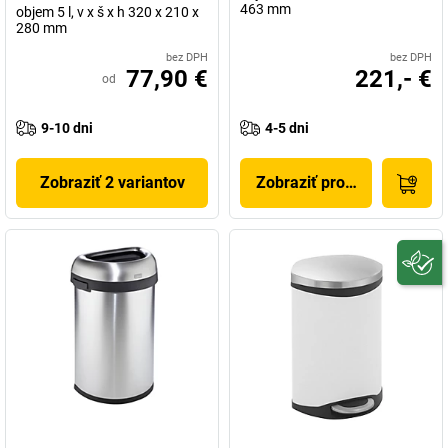
463 mm
objem 5 l, v x š x h 320 x 210 x
280 mm
bez DPH
bez DPH
77,90 €
221,- €
od
9-10 dni
4-5 dni
Zobraziť 2 variantov
Zobraziť produkt