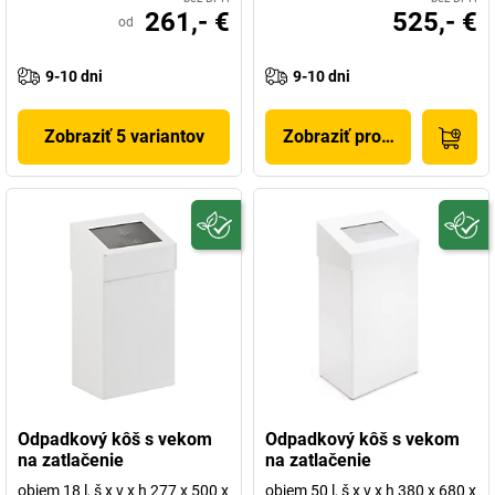
261,- €
525,- €
od
9-10 dni
9-10 dni
Zobraziť 5 variantov
Zobraziť produkt
Odpadkový kôš s vekom
Odpadkový kôš s vekom
na zatlačenie
na zatlačenie
objem 18 l, š x v x h 277 x 500 x
objem 50 l, š x v x h 380 x 680 x