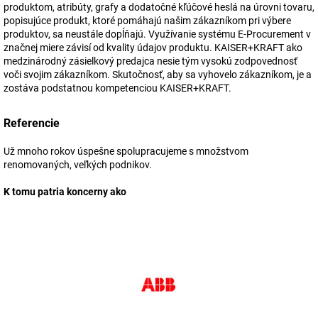
produktom, atribúty, grafy a dodatočné kľúčové heslá na úrovni tovaru,
popisujúce produkt, ktoré pomáhajú našim zákazníkom pri výbere
produktov, sa neustále dopĺňajú. Využívanie systému E-Procurement v
značnej miere závisí od kvality údajov produktu. KAISER+KRAFT ako
medzinárodný zásielkový predajca nesie tým vysokú zodpovednosť
voči svojim zákazníkom. Skutočnosť, aby sa vyhovelo zákazníkom, je a
zostáva podstatnou kompetenciou KAISER+KRAFT.
Referencie
Už mnoho rokov úspešne spolupracujeme s množstvom
renomovaných, veľkých podnikov.
K tomu patria koncerny ako