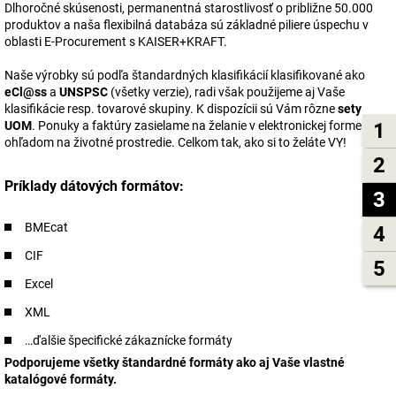
Dlhoročné skúsenosti, permanentná starostlivosť o približne 50.000
produktov a naša flexibilná databáza sú základné piliere úspechu v
oblasti E-Procurement s KAISER+KRAFT.
Naše výrobky sú podľa štandardných klasifikácií klasifikované ako
eCl@ss
a
UNSPSC
(všetky verzie), radi však použijeme aj Vaše
klasifikácie resp. tovarové skupiny. K dispozícii sú Vám rôzne
sety
1
UOM
. Ponuky a faktúry zasielame na želanie v elektronickej forme s
ohľadom na životné prostredie. Celkom tak, ako si to želáte VY!
2
Príklady dátových formátov:
3
BMEcat
4
CIF
5
Excel
XML
…ďalšie špecifické zákaznícke formáty
Podporujeme všetky štandardné formáty ako aj Vaše vlastné
katalógové formáty.