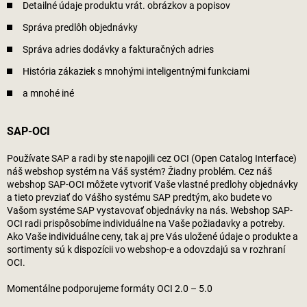
Detailné údaje produktu vrát. obrázkov a popisov
Správa predlôh objednávky
Správa adries dodávky a fakturačných adries
História zákaziek s mnohými inteligentnými funkciami
a mnohé iné
SAP-OCI
Používate SAP a radi by ste napojili cez OCI (Open Catalog Interface)
náš webshop systém na Váš systém? Žiadny problém. Cez náš
webshop SAP-OCI môžete vytvoriť Vaše vlastné predlohy objednávky
a tieto prevziať do Vášho systému SAP predtým, ako budete vo
Vašom systéme SAP vystavovať objednávky na nás. Webshop SAP-
OCI radi prispôsobíme individuálne na Vaše požiadavky a potreby.
Ako Vaše individuálne ceny, tak aj pre Vás uložené údaje o produkte a
sortimenty sú k dispozícii vo webshop-e a odovzdajú sa v rozhraní
OCI.
Momentálne podporujeme formáty OCI 2.0 – 5.0