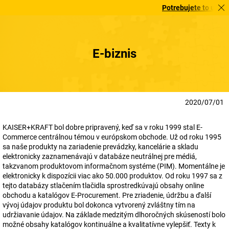
Potrebujete to urgentne
E-biznis
2020/07/01
KAISER+KRAFT bol dobre pripravený, keď sa v roku 1999 stal E-
Commerce centrálnou témou v európskom obchode. Už od roku 1995
sa naše produkty na zariadenie prevádzky, kancelárie a skladu
elektronicky zaznamenávajú v databáze neutrálnej pre médiá,
takzvanom produktovom informačnom systéme (PIM). Momentálne je
elektronicky k dispozícii viac ako 50.000 produktov. Od roku 1997 sa z
tejto databázy stlačením tlačidla sprostredkúvajú obsahy online
obchodu a katalógov E-Procurement. Pre zriadenie, údržbu a ďalší
vývoj údajov produktu bol dokonca vytvorený zvláštny tím na
udržiavanie údajov. Na základe medzitým dlhoročných skúseností bolo
možné obsahy katalógov kontinuálne a kvalitatívne vylepšiť. Texty k