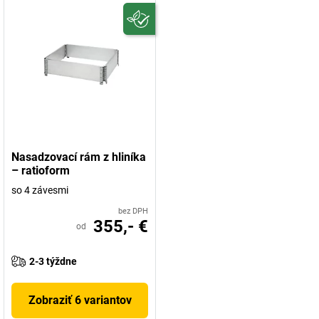
Nasadzovací rám z hliníka
– ratioform
so 4 závesmi
bez DPH
355,- €
od
2-3 týždne
Zobraziť 6 variantov