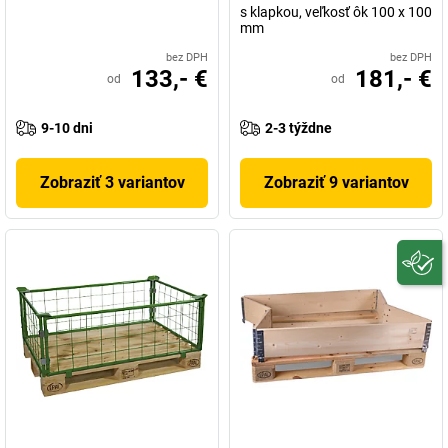
s klapkou, veľkosť ôk 100 x 100
mm
bez DPH
bez DPH
133,- €
181,- €
od
od
9-10 dni
2-3 týždne
Zobraziť 3 variantov
Zobraziť 9 variantov