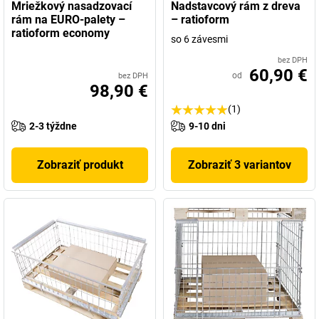
Mriežkový nasadzovací
Nadstavcový rám z dreva
rám na EURO-palety –
– ratioform
ratioform economy
so 6 závesmi
bez DPH
60,90 €
od
bez DPH
98,90 €
(1)
2-3 týždne
9-10 dni
Zobraziť produkt
Zobraziť 3 variantov