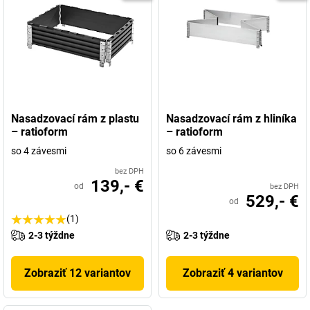
Nasadzovací rám z plastu
Nasadzovací rám z hliníka
– ratioform
– ratioform
so 4 závesmi
so 6 závesmi
bez DPH
139,- €
od
bez DPH
529,- €
od
(1)
2-3 týždne
2-3 týždne
Zobraziť 12 variantov
Zobraziť 4 variantov