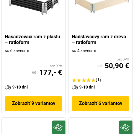
Nasadzovací rám z plastu
Nadstavcový rám z dreva
– ratioform
– ratioform
so 6 závesmi
so 4 závesmi
bez DPH
50,90 €
od
bez DPH
177,- €
od
(1)
9-10 dni
9-10 dni
Zobraziť 9 variantov
Zobraziť 6 variantov