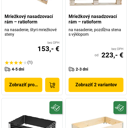
Mriežkový nasadzovací
Mriežkový nasadzovací
rám – ratioform
rám – ratioform
na nasadenie, štyri mriežkové
na nasadenie, pozdĺžna stena
steny
s výklopom
bez DPH
153,- €
bez DPH
223,- €
od
(1)
4-5 dni
2-3 dni
Zobraziť produkt
Zobraziť 2 variantov