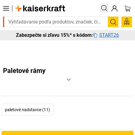
Potrebujete to urgentne? Vybrané bestsellery doručíme do 72 hodín. 
Vyhľadá
START26
Zabezpečte si zľavu 15%* s kódom:
Paletové rámy
paletové nadstavce (11)