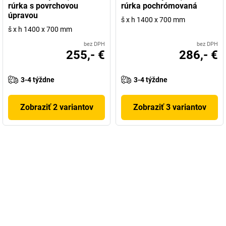
rúrka s povrchovou
rúrka pochrómovaná
úpravou
š x h 1400 x 700 mm
š x h 1400 x 700 mm
bez DPH
bez DPH
255,- €
286,- €
3-4 týždne
3-4 týždne
Zobraziť 2 variantov
Zobraziť 3 variantov