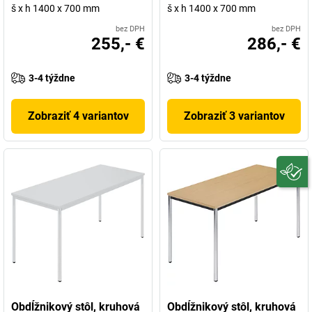
š x h 1400 x 700 mm
š x h 1400 x 700 mm
bez DPH
bez DPH
255,- €
286,- €
3-4 týždne
3-4 týždne
Zobraziť 4 variantov
Zobraziť 3 variantov
Obdĺžnikový stôl, kruhová
Obdĺžnikový stôl, kruhová