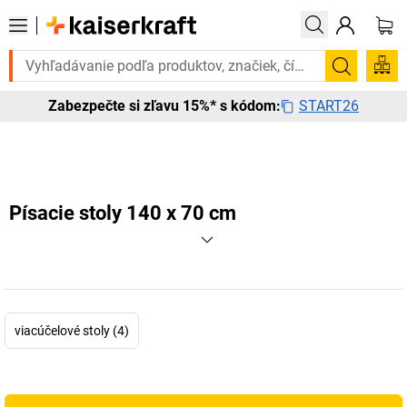
Potrebujete to urgentne? Vybrané bestsellery doručíme do 72 hodí
Vyhľadá
START26
Zabezpečte si zľavu 15%* s kódom:
Písacie stoly 140 x 70 cm
viacúčelové stoly (4)