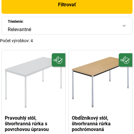
Filtrovať
Triedenie:
Relevantné
Počet výrobkov:
4
Pravouhlý stôl,
Obdĺžnikový stôl,
štvorhranná rúrka s
štvorhranná rúrka
povrchovou úpravou
pochrómovaná