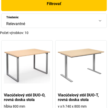
Filtrovať
Triedenie:
Relevantné
Počet výrobkov:
10
Viacúčelový stôl DUO-O,
Viacúčelový stôl DUO-T,
rovná doska stola
rovná doska stola
hĺbka 800 mm
v x h 740 x 800 mm