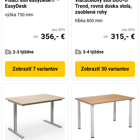
Písací stôl easyDesk® –
Viacúčelový stôl DUO-O
EasyDesk
Trend, rovná doska stola,
zaoblené rohy
výška 750 mm
hĺbka 800 mm
bez DPH
bez DPH
356,- €
315,- €
od
od
2-3 týždne
3-4 týždne
Zobraziť 7 variantov
Zobraziť 30 variantov