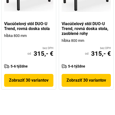
Viacúčelový stôl DUO-U
Viacúčelový stôl DUO-U
Trend, rovná doska stola
Trend, rovná doska stola,
zaoblené rohy
hĺbka 800 mm
hĺbka 800 mm
bez DPH
bez DPH
315,- €
315,- €
od
od
5-6 týždne
5-6 týždne
Zobraziť 30 variantov
Zobraziť 30 variantov