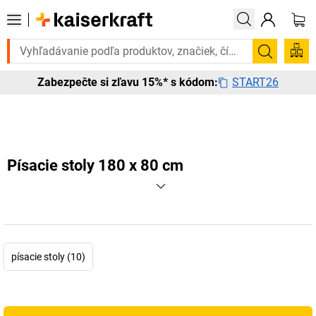
Potrebujete to urgentne? Vybrané bestsellery doručíme do 72 hodín. 
Vyhľadá
START26
Zabezpečte si zľavu 15%* s kódom:
Písacie stoly 180 x 80 cm
písacie stoly (10)