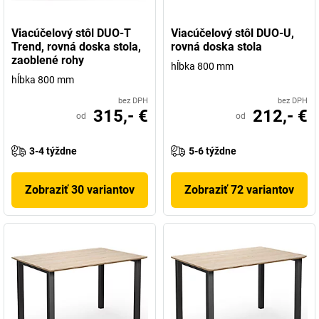
Viacúčelový stôl DUO-T
Viacúčelový stôl DUO-U,
Trend, rovná doska stola,
rovná doska stola
zaoblené rohy
hĺbka 800 mm
hĺbka 800 mm
bez DPH
bez DPH
315,- €
212,- €
od
od
3-4 týždne
5-6 týždne
Zobraziť 30 variantov
Zobraziť 72 variantov