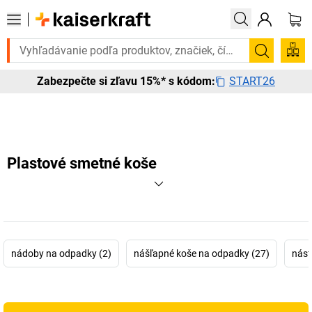
e to urgentne? Vybrané bestsellery doručíme do 72 hodín. Objavte naš
Vyhľadá
START26
Zabezpečte si zľavu 15%* s kódom:
Plastové smetné koše
nádoby na odpadky (2)
nášľapné koše na odpadky (27)
nást