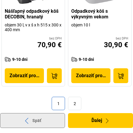
Nášľapný odpadkový kôš
Odpadkový kôš s
DECOBIN, hranatý
výkyvným vekom
objem 30 l, v x š x h 515 x 300 x
objem 10 l
400 mm
bez DPH
bez DPH
70,90 €
30,90 €
9-10 dni
9-10 dni
Zobraziť produkt
Zobraziť produkt
1
2
Ďalej
Späť