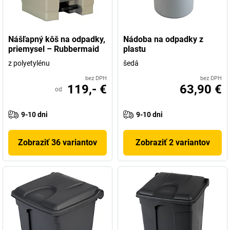
Nášľapný kôš na odpadky,
Nádoba na odpadky z
priemysel – Rubbermaid
plastu
z polyetylénu
šedá
bez DPH
bez DPH
119,- €
63,90 €
od
9-10 dni
9-10 dni
Zobraziť 36 variantov
Zobraziť 2 variantov