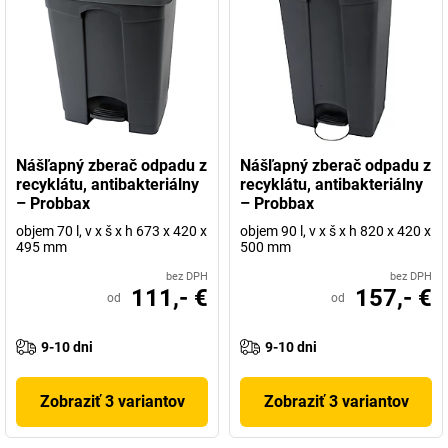
Nášľapný zberač odpadu z
Nášľapný zberač odpadu z
recyklátu, antibakteriálny
recyklátu, antibakteriálny
– Probbax
– Probbax
objem 70 l, v x š x h 673 x 420 x
objem 90 l, v x š x h 820 x 420 x
495 mm
500 mm
bez DPH
bez DPH
111,- €
157,- €
od
od
9-10 dni
9-10 dni
Zobraziť 3 variantov
Zobraziť 3 variantov