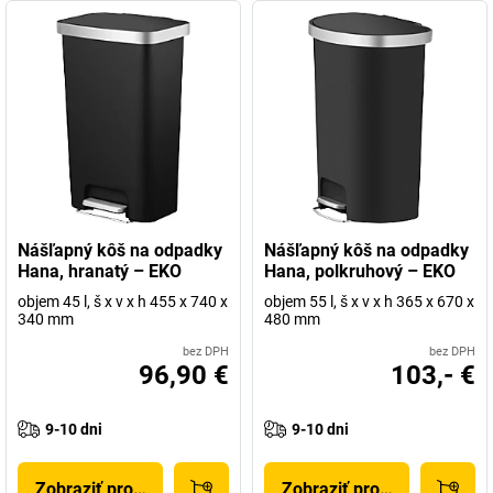
Nášľapný kôš na odpadky
Nášľapný kôš na odpadky
Hana, hranatý – EKO
Hana, polkruhový – EKO
objem 45 l, š x v x h 455 x 740 x
objem 55 l, š x v x h 365 x 670 x
340 mm
480 mm
bez DPH
bez DPH
96,90 €
103,- €
9-10 dni
9-10 dni
Zobraziť produkt
Zobraziť produkt