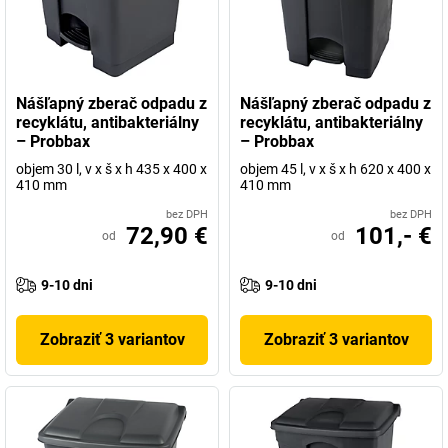
Nášľapný zberač odpadu z
Nášľapný zberač odpadu z
recyklátu, antibakteriálny
recyklátu, antibakteriálny
– Probbax
– Probbax
objem 30 l, v x š x h 435 x 400 x
objem 45 l, v x š x h 620 x 400 x
410 mm
410 mm
bez DPH
bez DPH
72,90 €
101,- €
od
od
9-10 dni
9-10 dni
Zobraziť 3 variantov
Zobraziť 3 variantov