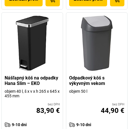
Nášľapný kôš na odpadky
Odpadkový kôš s
Hana Slim – EKO
výkyvným vekom
objem 40 l, š x v x h 265 x 645 x
objem 50 l
455 mm
bez DPH
bez DPH
83,90 €
44,90 €
9-10 dni
9-10 dni