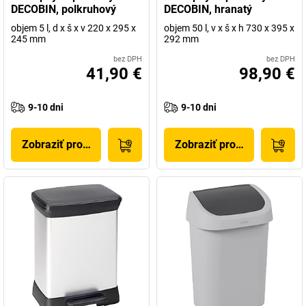
DECOBIN, polkruhový
DECOBIN, hranatý
objem 5 l, d x š x v 220 x 295 x
objem 50 l, v x š x h 730 x 395 x
245 mm
292 mm
bez DPH
bez DPH
41,90 €
98,90 €
9-10 dni
9-10 dni
Zobraziť produkt
Zobraziť produkt