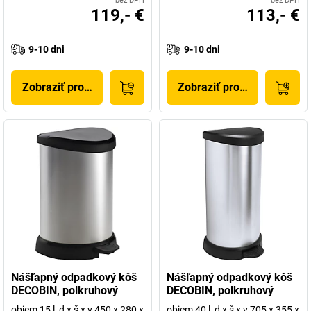
bez DPH
bez DPH
119,- €
113,- €
9-10 dni
9-10 dni
Zobraziť produkt
Zobraziť produkt
Nášľapný odpadkový kôš
Nášľapný odpadkový kôš
DECOBIN, polkruhový
DECOBIN, polkruhový
objem 15 l, d x š x v 450 x 280 x
objem 40 l, d x š x v 705 x 355 x