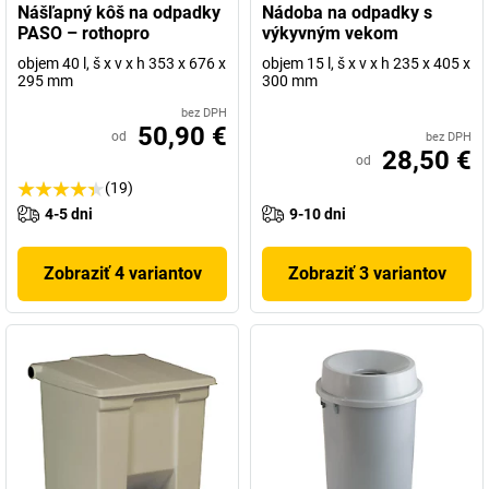
Nášľapný kôš na odpadky
Nádoba na odpadky s
PASO – rothopro
výkyvným vekom
objem 40 l, š x v x h 353 x 676 x
objem 15 l, š x v x h 235 x 405 x
295 mm
300 mm
bez DPH
50,90 €
od
bez DPH
28,50 €
od
(19)
4-5 dni
9-10 dni
Zobraziť 4 variantov
Zobraziť 3 variantov