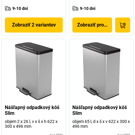
9-10 dni
9-10 dni
Zobraziť 2 variantov
Zobraziť produkt
Nášľapný odpadkový kôš
Nášľapný odpadkový kôš
Slim
Slim
objem 2 x 26 l, v x š x h 622 x
objem 65 l, d x š x v 622 x 300 x
300 x 496 mm
496 mm