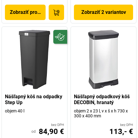
Zobraziť produkt
Zobraziť 2 variantov
Nášľapný kôš na odpadky
Nášľapný odpadkový kôš
Step Up
DECOBIN, hranatý
objem 40 l
objem 2 x 23 l, v x š x h 730 x
300 x 400 mm
bez DPH
bez DPH
84,90 €
113,- €
od