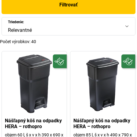
Filtrovať
Triedenie:
Relevantné
Počet výrobkov:
40
Nášľapný kôš na odpadky
Nášľapný kôš na odpadky
HERA – rothopro
HERA – rothopro
objem 60 l, š x v x h 390 x 690 x
objem 85 l, š x v x h 490 x 790 x