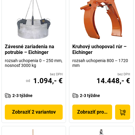
Závesné zariadenia na
Kruhový uchopovač rúr –
potrubie – Eichinger
Eichinger
rozsah uchopenia 0 – 250 mm,
rozsah uchopenia 800 – 1720
nosnosť 3000 kg
mm
bez DPH
bez DPH
1.094,- €
14.448,- €
od
2-3 týždne
2-3 týždne
Zobraziť 2 variantov
Zobraziť produkt