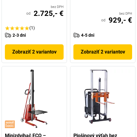
bez DPH
2.725,- €
od
bez DPH
929,- €
od
(1)
2-3 dni
4-5 dni
Zobraziť 2 variantov
Zobraziť 2 variantov
Minizdvíhač ECO –
Plošinový výťah bez