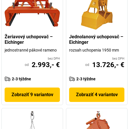
Žeriavový uchopovač –
Jednolanový uchopovač –
Eichinger
Eichinger
jednostranné pákové rameno
rozsah uchopenia 1950 mm
bez DPH
bez DPH
2.993,- €
13.726,- €
od
od
2-3 týždne
2-3 týždne
Zobraziť 9 variantov
Zobraziť 4 variantov