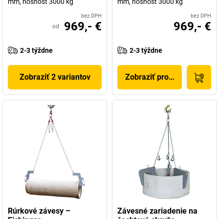
mm, nosnosť 3000 kg
mm, nosnosť 3000 kg
bez DPH
bez DPH
969,- €
969,- €
od
2-3 týždne
2-3 týždne
Zobraziť 2 variantov
Zobraziť produkt
Rúrkové závesy –
Závesné zariadenie na