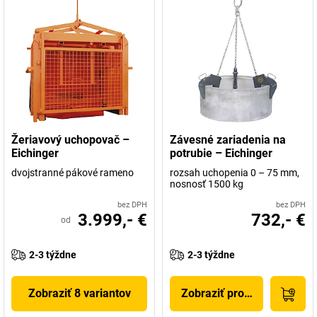
Žeriavový uchopovač –
Závesné zariadenia na
Eichinger
potrubie – Eichinger
dvojstranné pákové rameno
rozsah uchopenia 0 – 75 mm,
nosnosť 1500 kg
bez DPH
bez DPH
3.999,- €
732,- €
od
2-3 týždne
2-3 týždne
Zobraziť 8 variantov
Zobraziť produkt