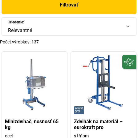
Filtrovať
Triedenie:
Relevantné
Počet výrobkov:
137
Minizdvíhač, nosnosť 65
Zdvihák na materiál –
kg
eurokraft pro
oceľ
s tŕňom