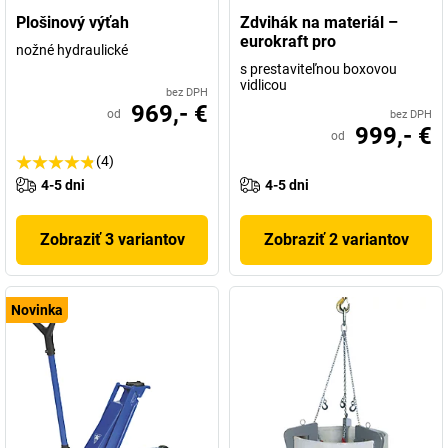
Plošinový výťah
Zdvihák na materiál –
eurokraft pro
nožné hydraulické
s prestaviteľnou boxovou
vidlicou
bez DPH
969,- €
od
bez DPH
999,- €
od
(4)
4-5 dni
4-5 dni
Zobraziť 3 variantov
Zobraziť 2 variantov
Novinka