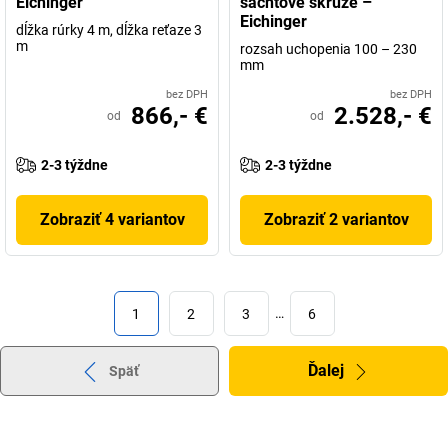
Eichinger
šachtové skruže –
Eichinger
dĺžka rúrky 4 m, dĺžka reťaze 3
m
rozsah uchopenia 100 – 230
mm
bez DPH
bez DPH
866,- €
2.528,- €
od
od
2-3 týždne
2-3 týždne
Zobraziť 4 variantov
Zobraziť 2 variantov
1
2
3
…
6
Ďalej
Späť