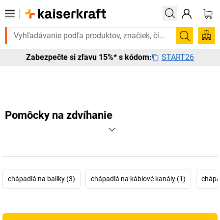
e to urgentne? Vybrané bestsellery doručíme do 72 hodín. Objavte naš
Vyhľadá
START26
Zabezpečte si zľavu 15%* s kódom:
Pomôcky na zdvíhanie
chápadlá na balíky (3)
chápadlá na káblové kanály (1)
chápa