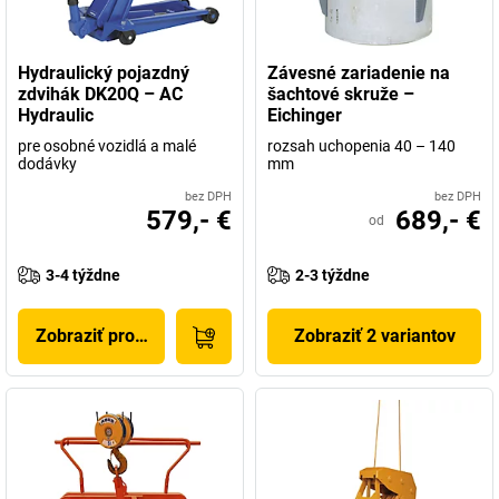
Hydraulický pojazdný
Závesné zariadenie na
zdvihák DK20Q – AC
šachtové skruže –
Hydraulic
Eichinger
pre osobné vozidlá a malé
rozsah uchopenia 40 – 140
dodávky
mm
bez DPH
bez DPH
579,- €
689,- €
od
3-4 týždne
2-3 týždne
Zobraziť produkt
Zobraziť 2 variantov