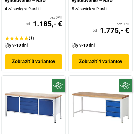
vyhotovenie – RAU
vyhotovenie – RAU
4 zásuvky veľkosti L
8 zásuviek veľkosti L
bez DPH
1.185,- €
od
bez DPH
1.775,- €
od
(1)
9-10 dni
9-10 dni
Zobraziť 8 variantov
Zobraziť 4 variantov