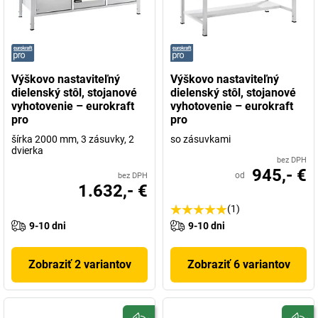
Výškovo nastaviteľný
Výškovo nastaviteľný
dielenský stôl, stojanové
dielenský stôl, stojanové
vyhotovenie – eurokraft
vyhotovenie – eurokraft
pro
pro
šírka 2000 mm, 3 zásuvky, 2
so zásuvkami
dvierka
bez DPH
945,- €
od
bez DPH
1.632,- €
(1)
9-10 dni
9-10 dni
Zobraziť 2 variantov
Zobraziť 6 variantov