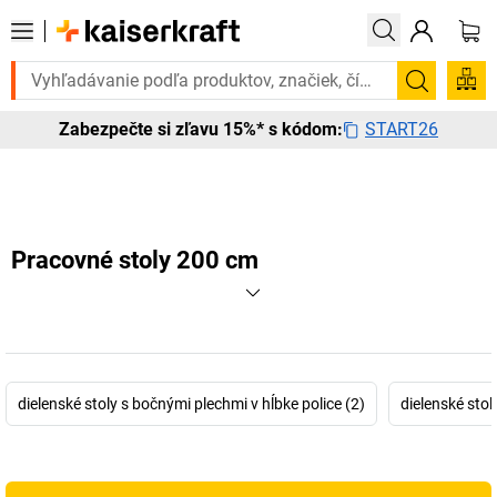
ujete to urgentne? Vybrané bestsellery doručíme do 72 hodín. Objavte
Vyhľadá
START26
Zabezpečte si zľavu 15%* s kódom:
Pracovné stoly 200 cm
dielenské stoly s bočnými plechmi v hĺbke police (2)
dielenské sto