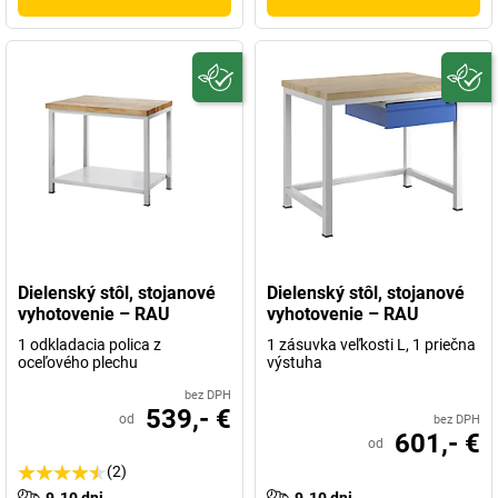
Dielenský stôl, stojanové
Dielenský stôl, stojanové
vyhotovenie – RAU
vyhotovenie – RAU
1 odkladacia polica z
1 zásuvka veľkosti L, 1 priečna
oceľového plechu
výstuha
bez DPH
539,- €
od
bez DPH
601,- €
od
(2)