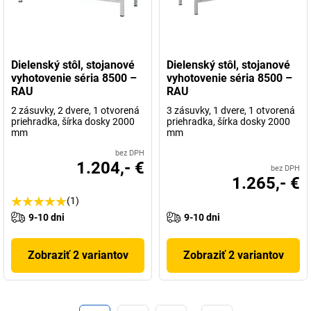
Dielenský stôl, stojanové
Dielenský stôl, stojanové
vyhotovenie séria 8500 –
vyhotovenie séria 8500 –
RAU
RAU
2 zásuvky, 2 dvere, 1 otvorená
3 zásuvky, 1 dvere, 1 otvorená
priehradka, šírka dosky 2000
priehradka, šírka dosky 2000
mm
mm
bez DPH
1.204,- €
bez DPH
1.265,- €
(1)
9-10 dni
9-10 dni
Zobraziť 2 variantov
Zobraziť 2 variantov