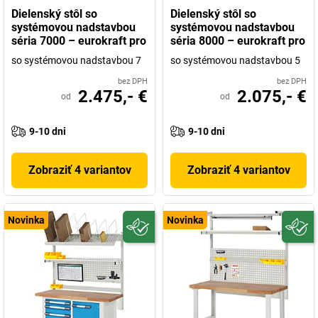
Dielenský stôl so
Dielenský stôl so
systémovou nadstavbou
systémovou nadstavbou
séria 7000 – eurokraft pro
séria 8000 – eurokraft pro
so systémovou nadstavbou 7
so systémovou nadstavbou 5
bez DPH
bez DPH
2.475,- €
2.075,- €
od
od
9-10 dni
9-10 dni
Zobraziť 4 variantov
Zobraziť 4 variantov
Novinka
Novinka