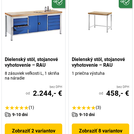
Dielenský stôl, stojanové
Dielenský stôl, stojanové
vyhotovenie – RAU
vyhotovenie – RAU
8 zásuviek veľkosti L, 1 skriňa
1 priečna výstuha
na náradie
bez DPH
bez DPH
2.244,- €
458,- €
od
od
(1)
(3)
9-10 dni
9-10 dni
Zobraziť 2 variantov
Zobraziť 8 variantov