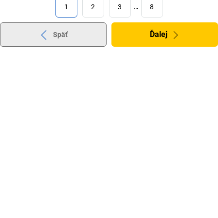
1
2
3
…
8
Ďalej
Späť