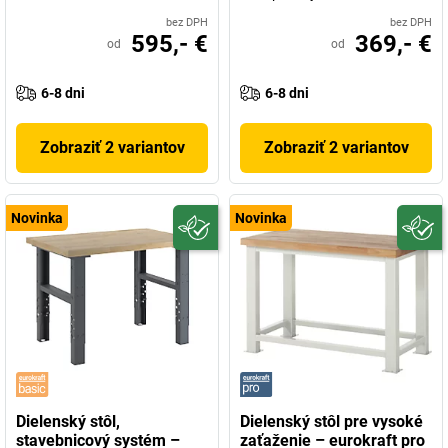
bez DPH
bez DPH
595,- €
369,- €
od
od
6-8 dni
6-8 dni
Zobraziť 2 variantov
Zobraziť 2 variantov
Novinka
Novinka
Dielenský stôl,
Dielenský stôl pre vysoké
stavebnicový systém –
zaťaženie – eurokraft pro