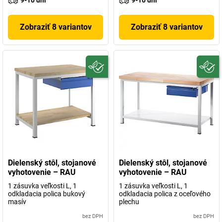
9-10 dni
9-10 dni
Zobraziť 8 variantov
Zobraziť 8 variantov
Dielenský stôl, stojanové
Dielenský stôl, stojanové
vyhotovenie – RAU
vyhotovenie – RAU
1 zásuvka veľkosti L, 1
1 zásuvka veľkosti L, 1
odkladacia polica bukový
odkladacia polica z oceľového
masív
plechu
bez DPH
bez DPH