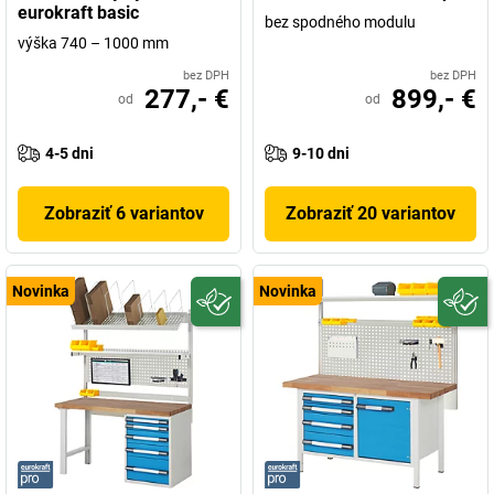
eurokraft basic
bez spodného modulu
výška 740 – 1000 mm
bez DPH
bez DPH
277,- €
899,- €
od
od
4-5 dni
9-10 dni
Zobraziť 6 variantov
Zobraziť 20 variantov
Novinka
Novinka