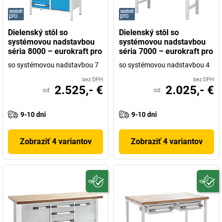
Dielenský stôl so
Dielenský stôl so
systémovou nadstavbou
systémovou nadstavbou
séria 8000 – eurokraft pro
séria 7000 – eurokraft pro
so systémovou nadstavbou 7
so systémovou nadstavbou 4
bez DPH
bez DPH
2.525,- €
2.025,- €
od
od
9-10 dni
9-10 dni
Zobraziť 4 variantov
Zobraziť 4 variantov