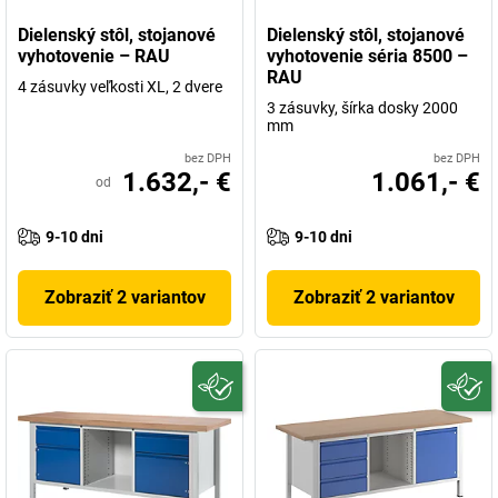
Dielenský stôl, stojanové
Dielenský stôl, stojanové
vyhotovenie – RAU
vyhotovenie séria 8500 –
RAU
4 zásuvky veľkosti XL, 2 dvere
3 zásuvky, šírka dosky 2000
mm
bez DPH
bez DPH
1.632,- €
1.061,- €
od
9-10 dni
9-10 dni
Zobraziť 2 variantov
Zobraziť 2 variantov