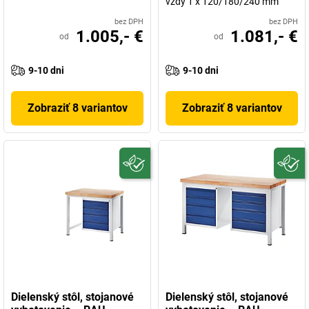
vždy 1 x 120/180/240 mm
bez DPH
bez DPH
1.005,- €
1.081,- €
od
od
9-10 dni
9-10 dni
Zobraziť 8 variantov
Zobraziť 8 variantov
Dielenský stôl, stojanové
Dielenský stôl, stojanové