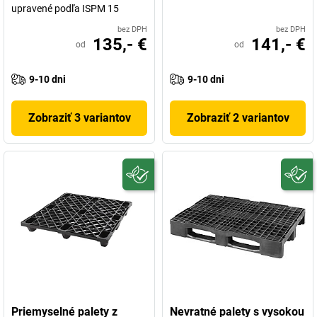
upravené podľa ISPM 15
bez DPH
bez DPH
135,- €
141,- €
od
od
9-10 dni
9-10 dni
Zobraziť 3 variantov
Zobraziť 2 variantov
Priemyselné palety z
Nevratné palety s vysokou