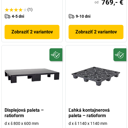
769,- €
od
(1)
4-5 dni
9-10 dni
Zobraziť 2 variantov
Zobraziť 2 variantov
Displejová paleta –
Ľahká kontajnerová
ratioform
paleta – ratioform
d x š 800 x 600 mm
d x š 1140 x 1140 mm