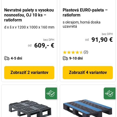
Nevratné palety s vysokou
Plastová EURO-paleta –
nosnosťou, OJ 10 ks –
ratioform
ratioform
s okrajom, horná doska
uzavretá
d x š x v 1200 x 1000 x 160 mm
bez DPH
91,90 €
od
bez DPH
609,- €
od
(2)
4-5 dni
9-10 dni
Zobraziť 2 variantov
Zobraziť 4 variantov