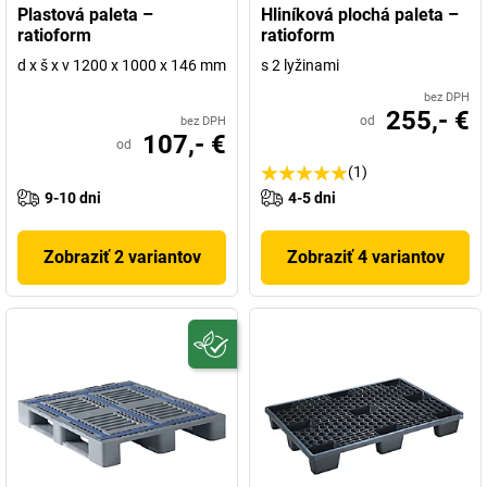
Plastová paleta –
Hliníková plochá paleta –
ratioform
ratioform
d x š x v 1200 x 1000 x 146 mm
s 2 lyžinami
bez DPH
255,- €
od
bez DPH
107,- €
od
(1)
9-10 dni
4-5 dni
Zobraziť 2 variantov
Zobraziť 4 variantov