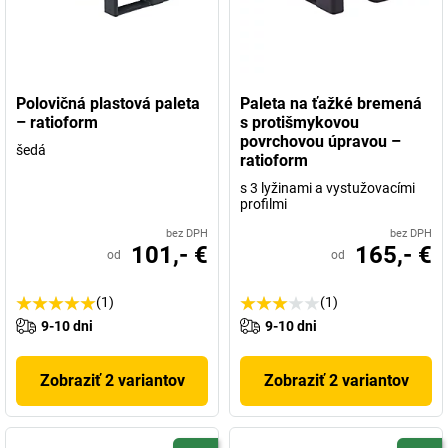
Polovičná plastová paleta
Paleta na ťažké bremená
– ratioform
s protišmykovou
povrchovou úpravou –
šedá
ratioform
s 3 lyžinami a vystužovacími
profilmi
bez DPH
bez DPH
101,- €
165,- €
od
od
(1)
(1)
9-10 dni
9-10 dni
Zobraziť 2 variantov
Zobraziť 2 variantov