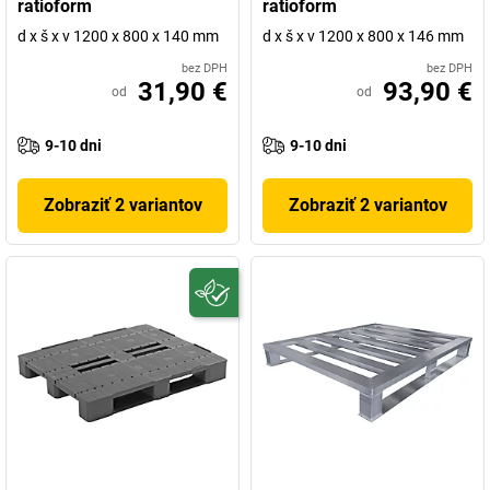
ratioform
ratioform
d x š x v 1200 x 800 x 140 mm
d x š x v 1200 x 800 x 146 mm
bez DPH
bez DPH
31,90 €
93,90 €
od
od
9-10 dni
9-10 dni
Zobraziť 2 variantov
Zobraziť 2 variantov