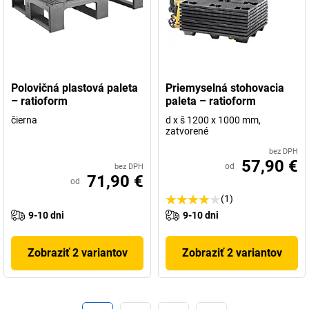
Polovičná plastová paleta
Priemyselná stohovacia
– ratioform
paleta – ratioform
čierna
d x š 1200 x 1000 mm,
zatvorené
bez DPH
57,90 €
od
bez DPH
71,90 €
od
(1)
9-10 dni
9-10 dni
Zobraziť 2 variantov
Zobraziť 2 variantov