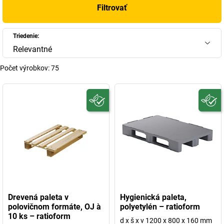
Filtrovať
Triedenie:
Relevantné
Počet výrobkov:
75
Drevená paleta v
Hygienická paleta,
polovičnom formáte, OJ à
polyetylén – ratioform
10 ks – ratioform
d x š x v 1200 x 800 x 160 mm