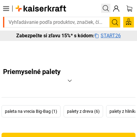
ete to urgentne? Vybrané bestsellery doručíme do 72 hodín. Objavte 
Vyhľadá
START26
Zabezpečte si zľavu 15%* s kódom:
Priemyselné palety
paleta na vrecia Big-Bag (1)
palety z dreva (6)
palety z hliníka