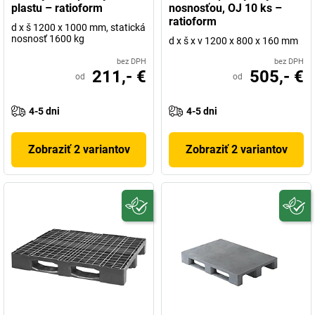
plastu – ratioform
nosnosťou, OJ 10 ks –
ratioform
d x š 1200 x 1000 mm, statická
nosnosť 1600 kg
d x š x v 1200 x 800 x 160 mm
bez DPH
bez DPH
211,- €
505,- €
od
od
4-5 dni
4-5 dni
Zobraziť 2 variantov
Zobraziť 2 variantov