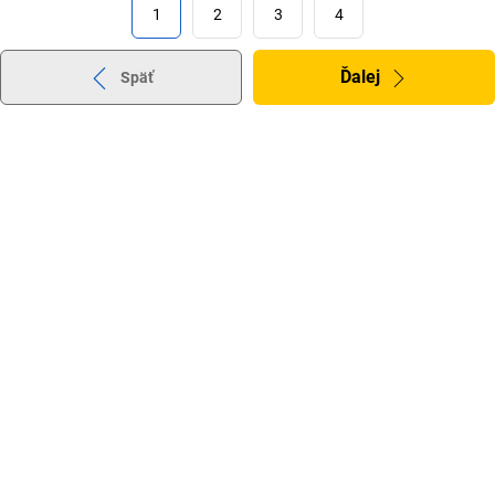
1
2
3
4
Ďalej
Späť