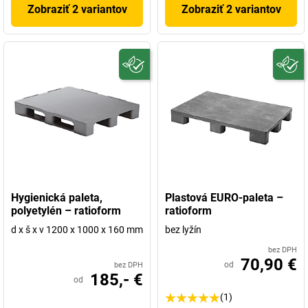
Zobraziť 2 variantov
Zobraziť 2 variantov
Hygienická paleta,
Plastová EURO-paleta –
polyetylén – ratioform
ratioform
d x š x v 1200 x 1000 x 160 mm
bez lyžín
bez DPH
70,90 €
od
bez DPH
185,- €
od
(1)