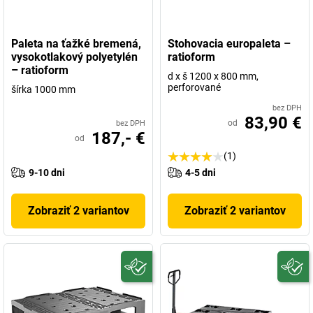
Paleta na ťažké bremená,
Stohovacia europaleta –
vysokotlakový polyetylén
ratioform
– ratioform
d x š 1200 x 800 mm,
perforované
šírka 1000 mm
bez DPH
83,90 €
od
bez DPH
187,- €
od
(1)
9-10 dni
4-5 dni
Zobraziť 2 variantov
Zobraziť 2 variantov