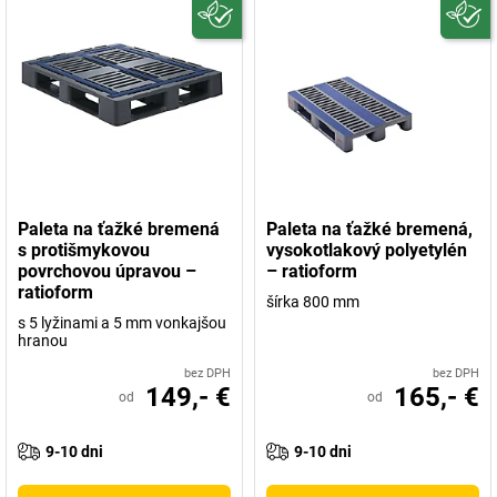
Paleta na ťažké bremená
Paleta na ťažké bremená,
s protišmykovou
vysokotlakový polyetylén
povrchovou úpravou –
– ratioform
ratioform
šírka 800 mm
s 5 lyžinami a 5 mm vonkajšou
hranou
bez DPH
bez DPH
149,- €
165,- €
od
od
9-10 dni
9-10 dni