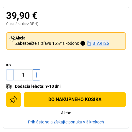
39,90 €
Cena /
ks
(bez DPH)
Akcia
Zabezpečte si zľavu 15%* s kódom:
i
START26
KS
Dodacia lehota
:
9-10 dni
DO NÁKUPNÉHO KOŠÍKA
Alebo
Prihláste sa a získajte ponuku v 3 krokoch