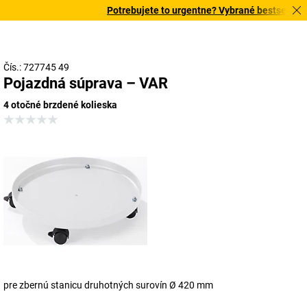
Potrebujete to urgentne? Vybrané bestsellery d
Čís.: 727745 49
Pojazdná súprava – VAR
4 otočné brzdené kolieska
pre zbernú stanicu druhotných surovín Ø 420 mm