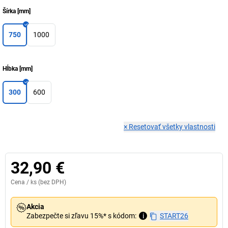
Šírka
[
mm
]
750
1000
Hĺbka
[
mm
]
300
600
×
Resetovať všetky vlastnosti
32,90 €
Cena /
ks
(bez DPH)
Akcia
Zabezpečte si zľavu 15%* s kódom:
i
START26