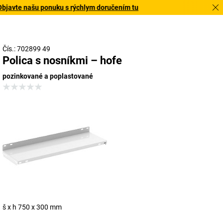
javte našu ponuku s rýchlym doručením tu
Čís.: 702899 49
Polica s nosníkmi – hofe
pozinkované a poplastované
š x h 750 x 300 mm