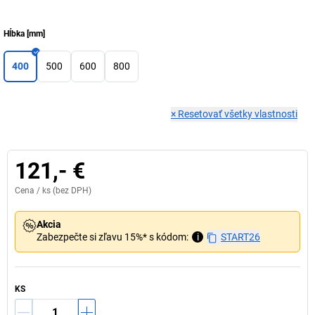
Hĺbka
[
mm
]
400
500
600
800
×
Resetovať všetky vlastnosti
121,- €
Cena /
ks
(bez DPH)
Akcia
Zabezpečte si zľavu 15%* s kódom:
i
START26
KS