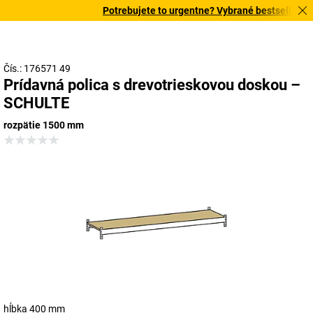
Potrebujete to urgentne? Vybrané bestsellery do
Čís.: 176571 49
Prídavná polica s drevotrieskovou doskou –
SCHULTE
rozpätie 1500 mm
hĺbka 400 mm